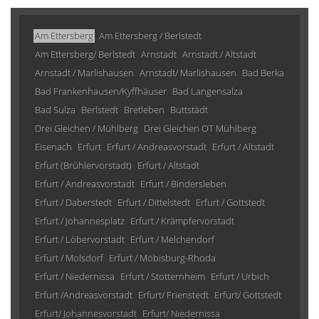
Am Ettersberg
Am Ettersberg / Berlstedt
Am Ettersberg/ Berlstedt
Arnstadt
Arnstadt / Altstadt
Arnstadt / Marlishausen
Arnstadt/ Marlishausen
Bad Berka
Bad Frankenhausen/Kyffhäuser
Bad Langensalza
Bad Sulza
Berlstedt
Bretleben
Buttstädt
Drei Gleichen / Mühlberg
Drei Gleichen OT Mühlberg
Eisenach
Erfurt
Erfurt / Andreasvorstadt
Erfurt / Altstadt
Erfurt (Brühlervorstadt)
Erfurt / Altstadt
Erfurt / Andreasvorstadt
Erfurt / Bindersleben
Erfurt / Daberstedt
Erfurt / Dittelstedt
Erfurt / Gottstedt
Erfurt / Johannesplatz
Erfurt / Krämpfervorstadt
Erfurt / Löbervorstadt
Erfurt / Melchendorf
Erfurt / Molsdorf
Erfurt / Möbisburg-Rhoda
Erfurt / Niedernissa
Erfurt / Stotternheim
Erfurt / Urbich
Erfurt /Andreasvorstadt
Erfurt/ Frienstedt
Erfurt/ Gottstedt
Erfurt/ Johannesvorstadt
Erfurt/ Niedernissa