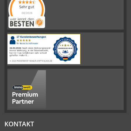
Sehr gut
08/2026
Schelkmann
Immobilien
hat
4.61
von
5
Sternen
|
110
Schelkmann
Immobilien
Bewertungen
auf
werkenntdenBESTEN.de
KONTAKT