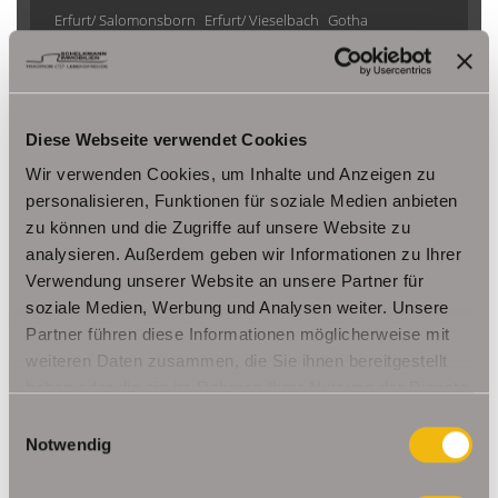
Erfurt/ Salomonsborn
Erfurt/ Vieselbach
Gotha
Grammetal
Großheringen
Gräfenhain/ Ohrdruf
Haina
Herbsleben
Ichtershausen
Kleinmölsen
Kutzleben / Lützensömmern
Nesse- Apfelstädt / Kornhochheim
Nohra
Oberhof
Diese Webseite verwendet Cookies
Ohrdruf
Riethnordhausen
Ruhla
Wir verwenden Cookies, um Inhalte und Anzeigen zu
Saalfeld/Saale / Remschütz
Steinbach-Hallenberg/ Viernau
personalisieren, Funktionen für soziale Medien anbieten
Tonna / Gräfentonna
Udestedt
zu können und die Zugriffe auf unsere Website zu
Unstrut- Hainich /Großengottern
Weimar / Legefeld
analysieren. Außerdem geben wir Informationen zu Ihrer
Verwendung unserer Website an unsere Partner für
soziale Medien, Werbung und Analysen weiter. Unsere
Immo Am Ettersberg
Haus Am Ettersberg
Häuser Am Ettersberg
Partner führen diese Informationen möglicherweise mit
kaufen Am Ettersberg
Immobilie Am Ettersberg
Immobilien Am
weiteren Daten zusammen, die Sie ihnen bereitgestellt
Ettersberg
Hauskauf Am Ettersberg
Immobilienkauf Am
haben oder die sie im Rahmen Ihrer Nutzung der Dienste
Ettersberg
Einfamilienhaus Am Ettersberg
Einfamilienhäuser Am
gesammelt haben.
Einwilligungsauswahl
Ettersberg
Notwendig