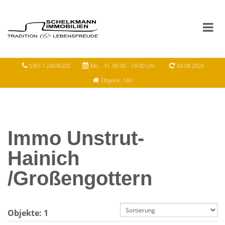
0361 / 24036202
Mo. - Fr. 09.00 - 19.00 Uhr
04.08.2026
Objekte: 184
Immo Unstrut-
Hainich
/Großengottern
Objekte:
1