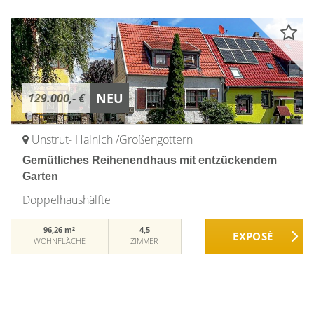
NEU
129.000,- €
Unstrut- Hainich /Großengottern
Gemütliches Reihenendhaus mit entzückendem
Garten
Doppelhaushälfte
96,26 m²
4,5
WOHNFLÄCHE
ZIMMER