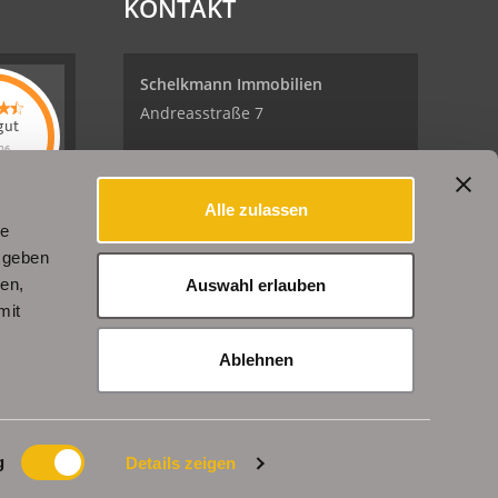
KONTAKT
Schelkmann Immobilien
Andreasstraße 7
gut
26
99084 Erfurt
kmann
lien
hat
Alle zulassen
5
Sternen
Tel.: +49 (0) 361 / 240 362 02
le
helkmann
en
Bewertungen
Fax: +49 (0) 361 / 240 261 79
 geben
uf
denBESTEN.de
ien,
Auswahl erlauben
E-Mail: info@schelkmann.de
mit
Internet: www.schelkmann.de
r
Ablehnen
g
Details zeigen
enExpert