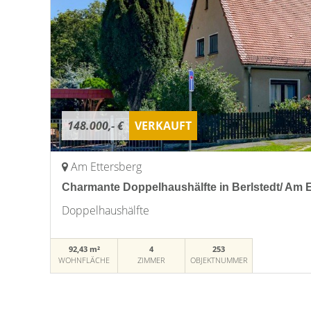
148.000,- €
VERKAUFT
Am Ettersberg
Charmante Doppelhaushälfte in Berlstedt/ Am 
Doppelhaushälfte
92,43 m²
4
253
WOHNFLÄCHE
ZIMMER
OBJEKTNUMMER