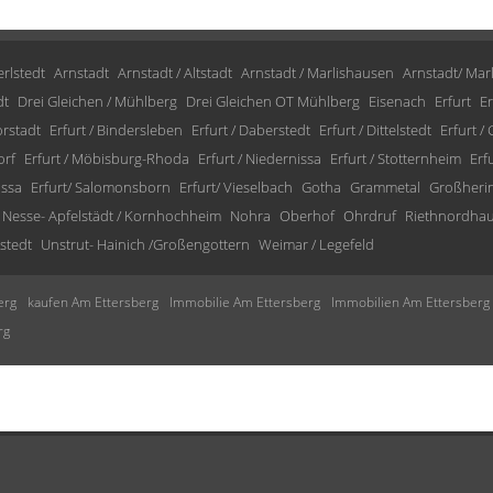
rlstedt
Arnstadt
Arnstadt / Altstadt
Arnstadt / Marlishausen
Arnstadt/ Mar
dt
Drei Gleichen / Mühlberg
Drei Gleichen OT Mühlberg
Eisenach
Erfurt
Er
orstadt
Erfurt / Bindersleben
Erfurt / Daberstedt
Erfurt / Dittelstedt
Erfurt /
orf
Erfurt / Möbisburg-Rhoda
Erfurt / Niedernissa
Erfurt / Stotternheim
Erf
issa
Erfurt/ Salomonsborn
Erfurt/ Vieselbach
Gotha
Grammetal
Großheri
Nesse- Apfelstädt / Kornhochheim
Nohra
Oberhof
Ohrdruf
Riethnordha
stedt
Unstrut- Hainich /Großengottern
Weimar / Legefeld
erg
kaufen Am Ettersberg
Immobilie Am Ettersberg
Immobilien Am Ettersberg
rg