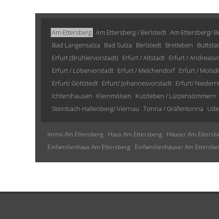
Am Ettersberg
Am Ettersberg / Berlstedt
Am Ettersberg/ Be
Bad Langensalza
Bad Sulza
Berlstedt
Bretleben
Buttstä
Erfurt (Brühlervorstadt)
Erfurt / Altstadt
Erfurt / Andreasv
Erfurt / Löbervorstadt
Erfurt / Melchendorf
Erfurt / Molsd
Erfurt/ Gottstedt
Erfurt/ Johannesvorstadt
Erfurt/ Niedern
Ichtershausen
Kleinmölsen
Kutzleben / Lützensömmern
Steinbach-Hallenberg/ Viernau
Tonna / Gräfentonna
Ude
Immo Am Ettersberg
Haus Am Ettersberg
Häuser Am Ettersb
Einfamilienhaus Am Ettersberg
Einfamilienhäuser Am Ettersbe