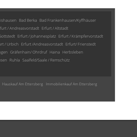
lishausen
Bad Berka
Bad Frankenhausen/Kyffhäuser
furt / Andreasvorstadt
Erfurt / Altstadt
 Gottstedt
Erfurt / Johannesplatz
Erfurt / Krämpfervorstadt
urt / Urbich
Erfurt /Andreasvorstadt
Erfurt/ Frienstedt
ngen
Gräfenhain/ Ohrdruf
Haina
Herbsleben
usen
Ruhla
Saalfeld/Saale / Remschütz
Hauskauf Am Ettersberg
Immobilienkauf Am Ettersberg