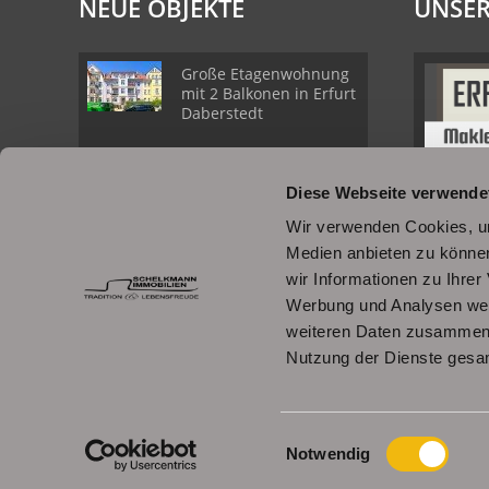
NEUE OBJEKTE
UNSER
Große Etagenwohnung
mit 2 Balkonen in Erfurt
Daberstedt
Schöne
Diese Webseite verwende
Erdgeschosswohnung
mit Balkon in Erfurt
Wir verwenden Cookies, um
Daberstedt
Medien anbieten zu können
wir Informationen zu Ihre
Moderne, bezugsbereite
Werbung und Analysen weit
1Raumwohnung mit
weiteren Daten zusammen, 
Einbauküche &
Stellplatz
Nutzung der Dienste gesa
© Schelkmann Immobilien
Einwilligungsauswahl
Powered by
Immonia GmbH
Notwendig
Schelkm