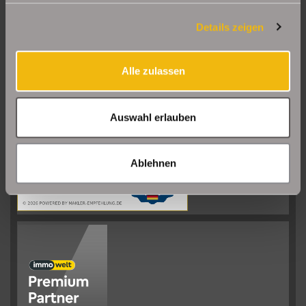
Details zeigen
Alle zulassen
Sehr gut
08/2026
Auswahl erlauben
Schelkmann
Immobilien
hat
4.61
von
5
Sternen
|
110
Schelkmann
Immobilien
Bewertungen
auf
Ablehnen
werkenntdenBESTEN.de