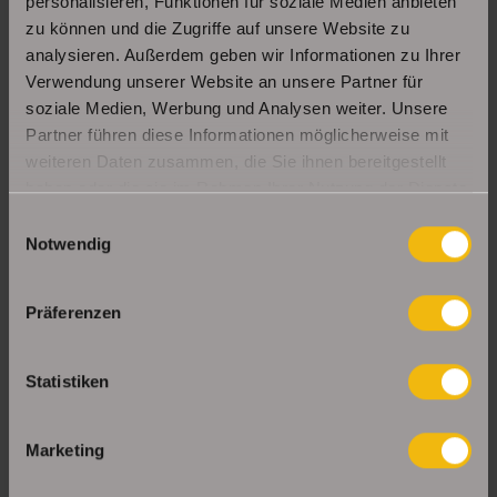
personalisieren, Funktionen für soziale Medien anbieten
zu können und die Zugriffe auf unsere Website zu
analysieren. Außerdem geben wir Informationen zu Ihrer
Verwendung unserer Website an unsere Partner für
UNSERE PARTNER & AUSZEICHNUNGEN
soziale Medien, Werbung und Analysen weiter. Unsere
Partner führen diese Informationen möglicherweise mit
weiteren Daten zusammen, die Sie ihnen bereitgestellt
haben oder die sie im Rahmen Ihrer Nutzung der Dienste
gesammelt haben.
Einwilligungsauswahl
Notwendig
Präferenzen
Statistiken
Marketing