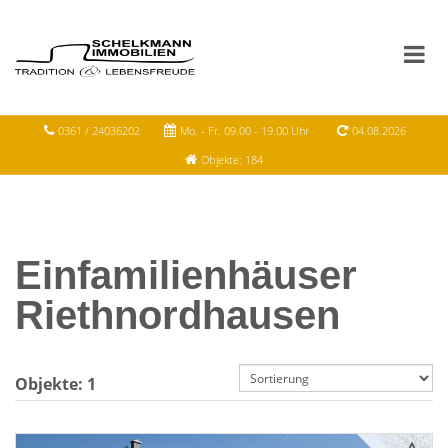
0361 / 24036202
Mo. - Fr. 09.00 - 19.00 Uhr
04.08.2026
Objekte: 184
Einfamilienhäuser
Riethnordhausen
Objekte:
1