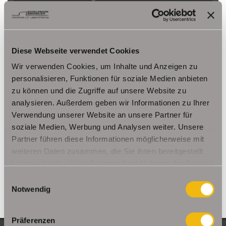
Herbsleben
Ichtershausen
Kleinmölsen
Kutzleben / Lützensömmern
Nesse- Apfelstädt / Kornhochheim
Nohra
Oberhof
Ohrdruf
Riethnordhausen
Ruhla
Diese Webseite verwendet Cookies
Saalfeld/Saale / Remschütz
Steinbach-Hallenberg/ Viernau
Wir verwenden Cookies, um Inhalte und Anzeigen zu
Tonna / Gräfentonna
Udestedt
personalisieren, Funktionen für soziale Medien anbieten
Unstrut- Hainich /Großengottern
Weimar / Legefeld
zu können und die Zugriffe auf unsere Website zu
analysieren. Außerdem geben wir Informationen zu Ihrer
Verwendung unserer Website an unsere Partner für
Immo Am Ettersberg
Haus Am Ettersberg
Häuser Am Ettersberg
soziale Medien, Werbung und Analysen weiter. Unsere
kaufen Am Ettersberg
Immobilie Am Ettersberg
Immobilien Am
Partner führen diese Informationen möglicherweise mit
Ettersberg
Hauskauf Am Ettersberg
Immobilienkauf Am
weiteren Daten zusammen, die Sie ihnen bereitgestellt
Ettersberg
Einfamilienhaus Am Ettersberg
Einfamilienhäuser Am
haben oder die sie im Rahmen Ihrer Nutzung der Dienste
Ettersberg
gesammelt haben.
Einwilligungsauswahl
Notwendig
Präferenzen