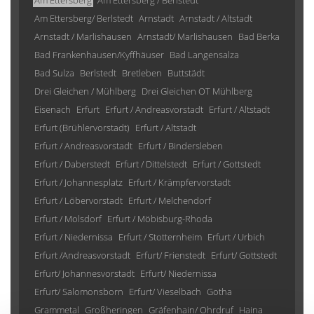
Am Ettersberg
Am Ettersberg / Berlstedt
Am Ettersberg/ Berlstedt
Arnstadt
Arnstadt / Altstadt
Arnstadt / Marlishausen
Arnstadt/ Marlishausen
Bad Berka
Bad Frankenhausen/Kyffhäuser
Bad Langensalza
Bad Sulza
Berlstedt
Bretleben
Buttstädt
Drei Gleichen / Mühlberg
Drei Gleichen OT Mühlberg
Eisenach
Erfurt
Erfurt / Andreasvorstadt
Erfurt / Altstadt
Erfurt (Brühlervorstadt)
Erfurt / Altstadt
Erfurt / Andreasvorstadt
Erfurt / Bindersleben
Erfurt / Daberstedt
Erfurt / Dittelstedt
Erfurt / Gottstedt
Erfurt / Johannesplatz
Erfurt / Krämpfervorstadt
Erfurt / Löbervorstadt
Erfurt / Melchendorf
Erfurt / Molsdorf
Erfurt / Möbisburg-Rhoda
Erfurt / Niedernissa
Erfurt / Stotternheim
Erfurt / Urbich
Erfurt /Andreasvorstadt
Erfurt/ Frienstedt
Erfurt/ Gottstedt
Erfurt/ Johannesvorstadt
Erfurt/ Niedernissa
Erfurt/ Salomonsborn
Erfurt/ Vieselbach
Gotha
Grammetal
Großheringen
Gräfenhain/ Ohrdruf
Haina