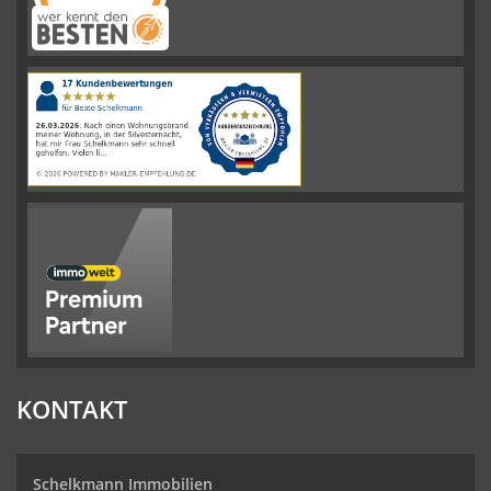
Schelkmann
Immobilien
hat
4.61
von
5
Sternen
|
110
Schelkmann
Immobilien
Bewertungen
auf
werkenntdenBESTEN.de
KONTAKT
Schelkmann Immobilien