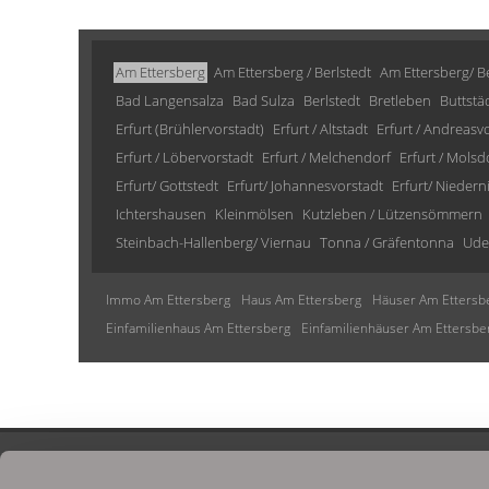
Am Ettersberg
Am Ettersberg / Berlstedt
Am Ettersberg/ Be
Bad Langensalza
Bad Sulza
Berlstedt
Bretleben
Buttstä
Erfurt (Brühlervorstadt)
Erfurt / Altstadt
Erfurt / Andreasv
Erfurt / Löbervorstadt
Erfurt / Melchendorf
Erfurt / Molsd
Erfurt/ Gottstedt
Erfurt/ Johannesvorstadt
Erfurt/ Niedern
Ichtershausen
Kleinmölsen
Kutzleben / Lützensömmern
Steinbach-Hallenberg/ Viernau
Tonna / Gräfentonna
Ude
Immo Am Ettersberg
Haus Am Ettersberg
Häuser Am Ettersb
Einfamilienhaus Am Ettersberg
Einfamilienhäuser Am Ettersbe