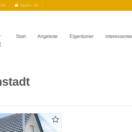
2026
Objekte: 184
Start
Angebote
Eigentümer
Interessente
nstadt