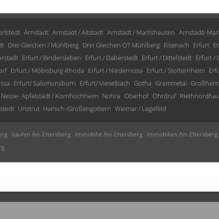
rlstedt
Arnstadt
Arnstadt / Altstadt
Arnstadt / Marlishausen
Arnstadt/ Mar
dt
Drei Gleichen / Mühlberg
Drei Gleichen OT Mühlberg
Eisenach
Erfurt
Er
orstadt
Erfurt / Bindersleben
Erfurt / Daberstedt
Erfurt / Dittelstedt
Erfurt /
orf
Erfurt / Möbisburg-Rhoda
Erfurt / Niedernissa
Erfurt / Stotternheim
Erf
issa
Erfurt/ Salomonsborn
Erfurt/ Vieselbach
Gotha
Grammetal
Großheri
Nesse- Apfelstädt / Kornhochheim
Nohra
Oberhof
Ohrdruf
Riethnordha
stedt
Unstrut- Hainich /Großengottern
Weimar / Legefeld
erg
kaufen Am Ettersberg
Immobilie Am Ettersberg
Immobilien Am Ettersberg
rg