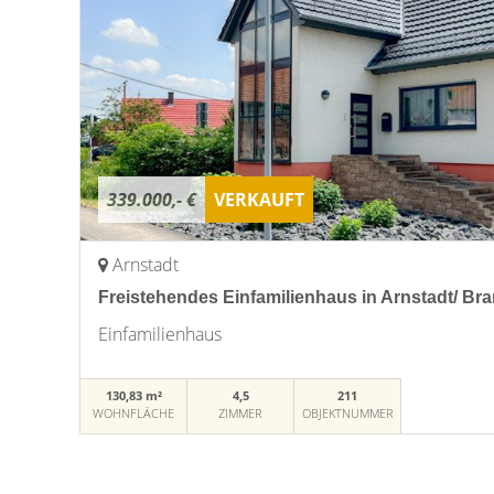
339.000,- €
VERKAUFT
Arnstadt
Freistehendes Einfamilienhaus in Arnstadt/ B
Einfamilienhaus
130,83 m²
4,5
211
WOHNFLÄCHE
ZIMMER
OBJEKTNUMMER