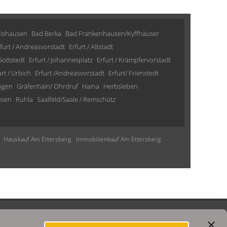
lishausen
Bad Berka
Bad Frankenhausen/Kyffhäuser
furt / Andreasvorstadt
Erfurt / Altstadt
 Gottstedt
Erfurt / Johannesplatz
Erfurt / Krämpfervorstadt
urt / Urbich
Erfurt /Andreasvorstadt
Erfurt/ Frienstedt
ngen
Gräfenhain/ Ohrdruf
Haina
Herbsleben
usen
Ruhla
Saalfeld/Saale / Remschütz
Hauskauf Am Ettersberg
Immobilienkauf Am Ettersberg