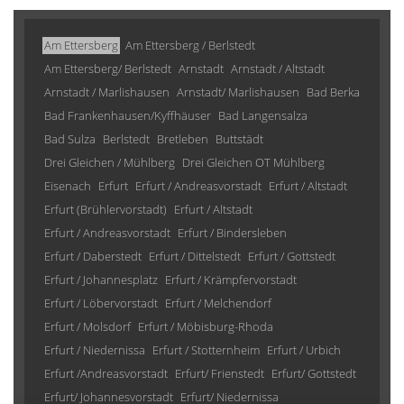
Am Ettersberg
Am Ettersberg / Berlstedt
Am Ettersberg/ Berlstedt
Arnstadt
Arnstadt / Altstadt
Arnstadt / Marlishausen
Arnstadt/ Marlishausen
Bad Berka
Bad Frankenhausen/Kyffhäuser
Bad Langensalza
Bad Sulza
Berlstedt
Bretleben
Buttstädt
Drei Gleichen / Mühlberg
Drei Gleichen OT Mühlberg
Eisenach
Erfurt
Erfurt / Andreasvorstadt
Erfurt / Altstadt
Erfurt (Brühlervorstadt)
Erfurt / Altstadt
Erfurt / Andreasvorstadt
Erfurt / Bindersleben
Erfurt / Daberstedt
Erfurt / Dittelstedt
Erfurt / Gottstedt
Erfurt / Johannesplatz
Erfurt / Krämpfervorstadt
Erfurt / Löbervorstadt
Erfurt / Melchendorf
Erfurt / Molsdorf
Erfurt / Möbisburg-Rhoda
Erfurt / Niedernissa
Erfurt / Stotternheim
Erfurt / Urbich
Erfurt /Andreasvorstadt
Erfurt/ Frienstedt
Erfurt/ Gottstedt
Erfurt/ Johannesvorstadt
Erfurt/ Niedernissa