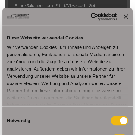
Erfurt/ Salomonsborn
Erfurt/ Vieselbach
Gotha
Grammetal
Großheringen
Gräfenhain/ Ohrdruf
Haina
Herbsleben
Ichtershausen
Kleinmölsen
Kutzleben / Lützensömmern
Nesse- Apfelstädt / Kornhochheim
Nohra
Oberhof
Diese Webseite verwendet Cookies
Ohrdruf
Riethnordhausen
Ruhla
Wir verwenden Cookies, um Inhalte und Anzeigen zu
Saalfeld/Saale / Remschütz
Steinbach-Hallenberg/ Viernau
personalisieren, Funktionen für soziale Medien anbieten
Tonna / Gräfentonna
Udestedt
zu können und die Zugriffe auf unsere Website zu
Unstrut- Hainich /Großengottern
Weimar / Legefeld
analysieren. Außerdem geben wir Informationen zu Ihrer
Verwendung unserer Website an unsere Partner für
soziale Medien, Werbung und Analysen weiter. Unsere
Immo Am Ettersberg
Haus Am Ettersberg
Häuser Am Ettersberg
Partner führen diese Informationen möglicherweise mit
kaufen Am Ettersberg
Immobilie Am Ettersberg
Immobilien Am
weiteren Daten zusammen, die Sie ihnen bereitgestellt
Ettersberg
Hauskauf Am Ettersberg
Immobilienkauf Am
haben oder die sie im Rahmen Ihrer Nutzung der Dienste
Ettersberg
Einfamilienhaus Am Ettersberg
Einfamilienhäuser Am
gesammelt haben.
Einwilligungsauswahl
Ettersberg
Notwendig