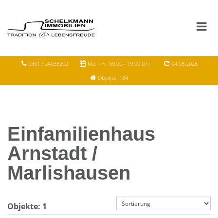
0361 / 24036202
Mo. - Fr. 09.00 - 19.00 Uhr
04.08.2026
Objekte: 184
Einfamilienhaus
Arnstadt /
Marlishausen
Objekte:
1