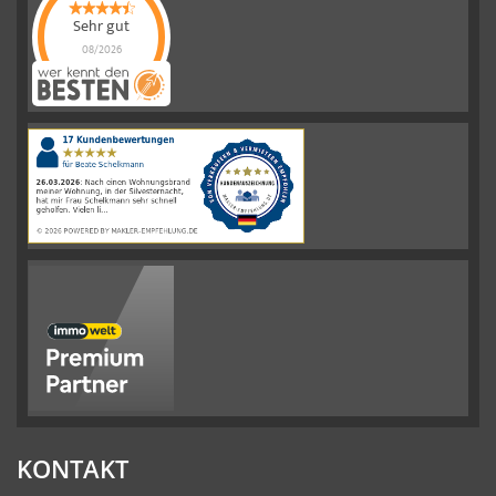
Sehr gut
08/2026
Schelkmann
Immobilien
hat
4.61
von
5
Sternen
|
110
Schelkmann
Immobilien
Bewertungen
auf
werkenntdenBESTEN.de
KONTAKT