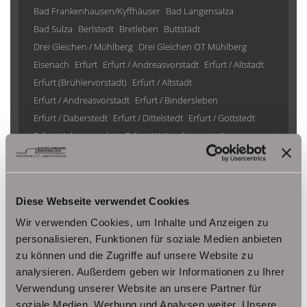
Bad Frankenhausen/Kyffhäuser
Bad Langensalza
Bad Sulza
Berlstedt
Bretleben
Buttstädt
Drei Gleichen / Mühlberg
Drei Gleichen OT Mühlberg
Eisenach
Erfurt
Erfurt / Andreasvorstadt
Erfurt / Altstadt
Erfurt (Brühlervorstadt)
Erfurt / Altstadt
Erfurt / Andreasvorstadt
Erfurt / Bindersleben
Erfurt / Daberstedt
Erfurt / Dittelstedt
Erfurt / Gottstedt
Erfurt / Johannesplatz
Erfurt / Krämpfervorstadt
Erfurt / Löbervorstadt
Erfurt / Melchendorf
Erfurt / Molsdorf
Erfurt / Möbisburg-Rhoda
Erfurt / Niedernissa
Erfurt / Stotternheim
Erfurt / Urbich
Diese Webseite verwendet Cookies
Erfurt /Andreasvorstadt
Erfurt/ Frienstedt
Erfurt/ Gottstedt
Wir verwenden Cookies, um Inhalte und Anzeigen zu
Erfurt/ Johannesvorstadt
Erfurt/ Niedernissa
personalisieren, Funktionen für soziale Medien anbieten
Erfurt/ Salomonsborn
Erfurt/ Vieselbach
Gotha
zu können und die Zugriffe auf unsere Website zu
Grammetal
Großheringen
Gräfenhain/ Ohrdruf
Haina
analysieren. Außerdem geben wir Informationen zu Ihrer
Herbsleben
Ichtershausen
Kleinmölsen
Verwendung unserer Website an unsere Partner für
Kutzleben / Lützensömmern
soziale Medien, Werbung und Analysen weiter. Unsere