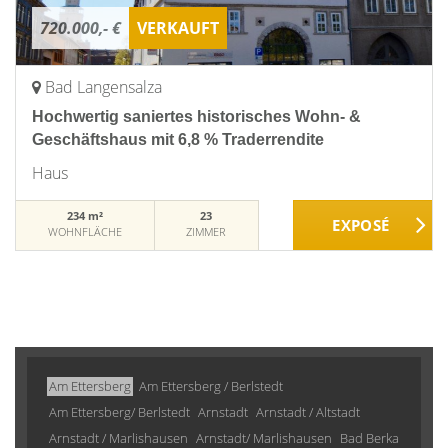
720.000,- €
VERKAUFT
Bad Langensalza
Hochwertig saniertes historisches Wohn- &
Geschäftshaus mit 6,8 % Traderrendite
Haus
234 m²
23
WOHNFLÄCHE
ZIMMER
Am Ettersberg
Am Ettersberg / Berlstedt
Am Ettersberg/ Berlstedt
Arnstadt
Arnstadt / Altstadt
Arnstadt / Marlishausen
Arnstadt/ Marlishausen
Bad Berka