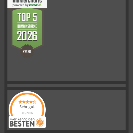
Sehr gut
08/2026
Schelkmann
Immobilien
hat
4.61
von
5
Sternen