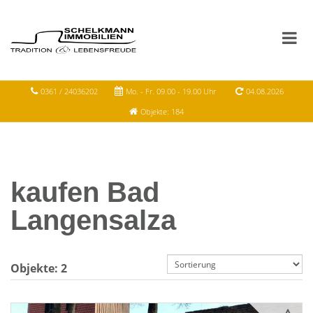
0361 / 24036202
Mo. - Fr. 09.00 - 19.00 Uhr
04.08.2026
Objekte: 184
kaufen Bad
Langensalza
Objekte:
2