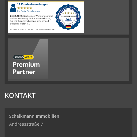
|
110
Schelkmann
Immobilien
Bewertungen
auf
werkenntdenBESTEN.de
KONTAKT
Schelkmann Immobilien
Andreasstraße 7