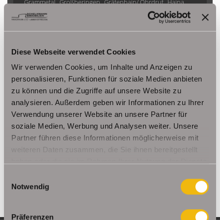
Grammetal
Großheringen
Gräfenhain/ Ohrdruf
Haina
Herbsleben
Ichtershausen
Kleinmölsen
Kutzleben / Lützensömmern
Nesse- Apfelstädt / Kornhochheim
Nohra
Oberhof
Diese Webseite verwendet Cookies
Ohrdruf
Riethnordhausen
Ruhla
Saalfeld/Saale / Remschütz
Steinbach-Hallenberg/ Viernau
Wir verwenden Cookies, um Inhalte und Anzeigen zu
Tonna / Gräfentonna
Udestedt
personalisieren, Funktionen für soziale Medien anbieten
zu können und die Zugriffe auf unsere Website zu
Unstrut- Hainich /Großengottern
Weimar / Legefeld
analysieren. Außerdem geben wir Informationen zu Ihrer
Verwendung unserer Website an unsere Partner für
Immo Am Ettersberg
Haus Am Ettersberg
Häuser Am Ettersberg
soziale Medien, Werbung und Analysen weiter. Unsere
kaufen Am Ettersberg
Immobilie Am Ettersberg
Immobilien Am
Partner führen diese Informationen möglicherweise mit
Ettersberg
Hauskauf Am Ettersberg
Immobilienkauf Am
weiteren Daten zusammen, die Sie ihnen bereitgestellt
Ettersberg
Einfamilienhaus Am Ettersberg
Einfamilienhäuser Am
haben oder die sie im Rahmen Ihrer Nutzung der Dienste
Ettersberg
gesammelt haben.
Einwilligungsauswahl
Notwendig
Präferenzen