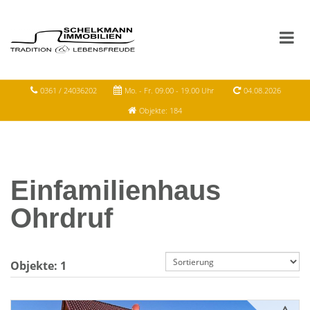
0361 / 24036202
Mo. - Fr. 09.00 - 19.00 Uhr
04.08.2026
Objekte: 184
Einfamilienhaus
Ohrdruf
Objekte:
1