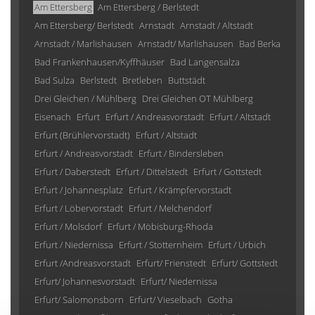
Am Ettersberg
Am Ettersberg / Berlstedt
Am Ettersberg/ Berlstedt
Arnstadt
Arnstadt / Altstadt
Arnstadt / Marlishausen
Arnstadt/ Marlishausen
Bad Berka
Bad Frankenhausen/Kyffhäuser
Bad Langensalza
Bad Sulza
Berlstedt
Bretleben
Buttstädt
Drei Gleichen / Mühlberg
Drei Gleichen OT Mühlberg
Eisenach
Erfurt
Erfurt / Andreasvorstadt
Erfurt / Altstadt
Erfurt (Brühlervorstadt)
Erfurt / Altstadt
Erfurt / Andreasvorstadt
Erfurt / Bindersleben
Erfurt / Daberstedt
Erfurt / Dittelstedt
Erfurt / Gottstedt
Erfurt / Johannesplatz
Erfurt / Krämpfervorstadt
Erfurt / Löbervorstadt
Erfurt / Melchendorf
Erfurt / Molsdorf
Erfurt / Möbisburg-Rhoda
Erfurt / Niedernissa
Erfurt / Stotternheim
Erfurt / Urbich
Erfurt /Andreasvorstadt
Erfurt/ Frienstedt
Erfurt/ Gottstedt
Erfurt/ Johannesvorstadt
Erfurt/ Niedernissa
Erfurt/ Salomonsborn
Erfurt/ Vieselbach
Gotha