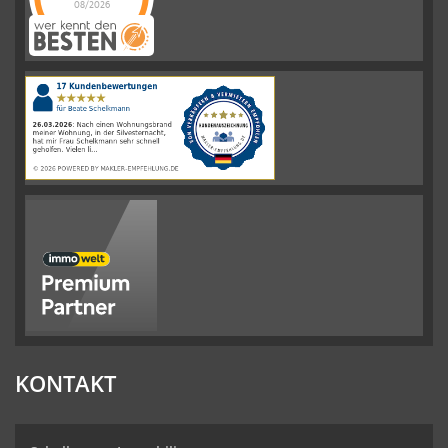
08/2026
Schelkmann
Immobilien
hat
4.61
von
5
Sternen
|
110
Schelkmann
Immobilien
Bewertungen
auf
werkenntdenBESTEN.de
KONTAKT