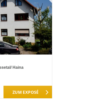
setal/ Haina
ZUM EXPOSÉ