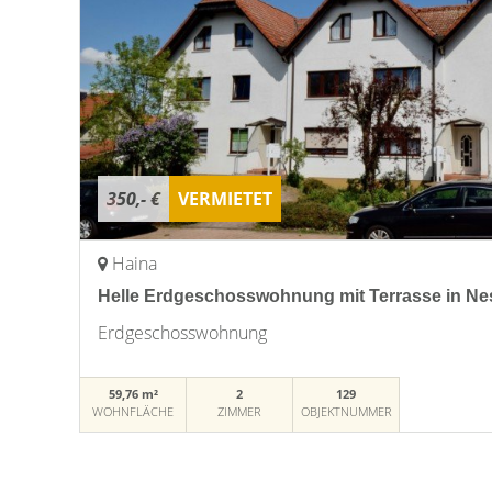
350,- €
VERMIETET
Haina
Helle Erdgeschosswohnung mit Terrasse in Nes
Erdgeschosswohnung
59,76 m²
2
129
WOHNFLÄCHE
ZIMMER
OBJEKTNUMMER