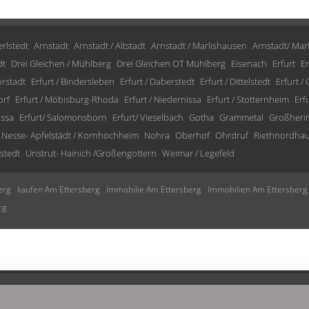
rlstedt
Arnstadt
Arnstadt / Altstadt
Arnstadt / Marlishausen
Arnstadt/ Mar
dt
Drei Gleichen / Mühlberg
Drei Gleichen OT Mühlberg
Eisenach
Erfurt
Er
orstadt
Erfurt / Bindersleben
Erfurt / Daberstedt
Erfurt / Dittelstedt
Erfurt /
orf
Erfurt / Möbisburg-Rhoda
Erfurt / Niedernissa
Erfurt / Stotternheim
Erf
issa
Erfurt/ Salomonsborn
Erfurt/ Vieselbach
Gotha
Grammetal
Großheri
Nesse- Apfelstädt / Kornhochheim
Nohra
Oberhof
Ohrdruf
Riethnordha
stedt
Unstrut- Hainich /Großengottern
Weimar / Legefeld
erg
kaufen Am Ettersberg
Immobilie Am Ettersberg
Immobilien Am Ettersberg
rg