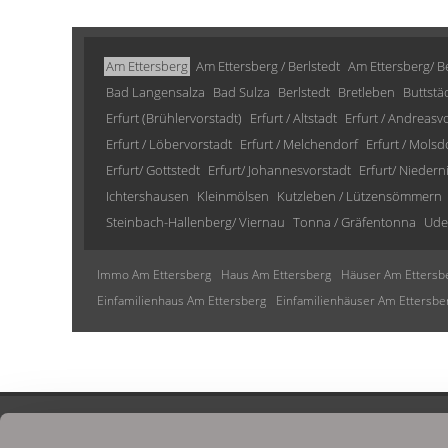
Am Ettersberg
Am Ettersberg / Berlstedt
Am Ettersberg/ Be
Bad Langensalza
Bad Sulza
Berlstedt
Bretleben
Buttstä
Erfurt (Brühlervorstadt)
Erfurt / Altstadt
Erfurt / Andreasv
Erfurt / Löbervorstadt
Erfurt / Melchendorf
Erfurt / Molsd
Erfurt/ Gottstedt
Erfurt/ Johannesvorstadt
Erfurt/ Niedern
Ichtershausen
Kleinmölsen
Kutzleben / Lützensömmern
Steinbach-Hallenberg/ Viernau
Tonna / Gräfentonna
Ude
Immo Am Ettersberg
Haus Am Ettersberg
Häuser Am Ettersb
Einfamilienhaus Am Ettersberg
Einfamilienhäuser Am Ettersbe