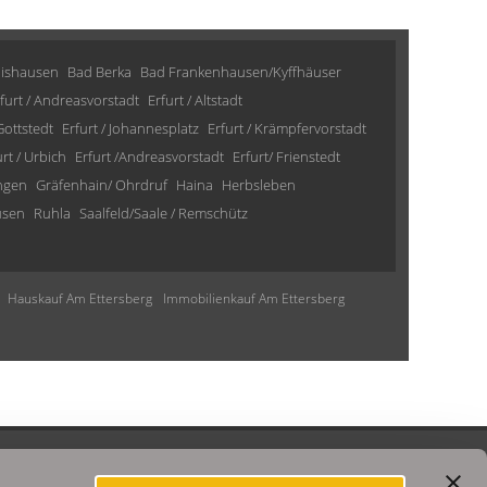
lishausen
Bad Berka
Bad Frankenhausen/Kyffhäuser
furt / Andreasvorstadt
Erfurt / Altstadt
 Gottstedt
Erfurt / Johannesplatz
Erfurt / Krämpfervorstadt
urt / Urbich
Erfurt /Andreasvorstadt
Erfurt/ Frienstedt
ngen
Gräfenhain/ Ohrdruf
Haina
Herbsleben
usen
Ruhla
Saalfeld/Saale / Remschütz
Hauskauf Am Ettersberg
Immobilienkauf Am Ettersberg