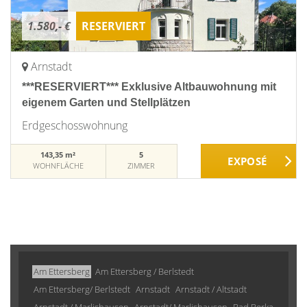
1.580,- €
RESERVIERT
Arnstadt
***RESERVIERT*** Exklusive Altbauwohnung mit
eigenem Garten und Stellplätzen
Erdgeschosswohnung
143,35 m²
5
WOHNFLÄCHE
ZIMMER
Am Ettersberg
Am Ettersberg / Berlstedt
Am Ettersberg/ Berlstedt
Arnstadt
Arnstadt / Altstadt