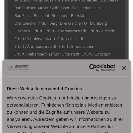
Arnstadt / Marlishausen
Arnstadt/ Marlishausen
Bad Berka
Bad Frankenhausen/Kyffhäuser
Bad Langensalza
Bad Sulza
Berlstedt
Bretleben
Buttstädt
Drei Gleichen / Mühlberg
Drei Gleichen OT Mühlberg
Eisenach
Erfurt
Erfurt / Andreasvorstadt
Erfurt / Altstadt
Erfurt (Brühlervorstadt)
Erfurt / Altstadt
Erfurt / Andreasvorstadt
Erfurt / Bindersleben
Erfurt / Daberstedt
Erfurt / Dittelstedt
Erfurt / Gottstedt
Erfurt / Johannesplatz
Erfurt / Krämpfervorstadt
Erfurt / Löbervorstadt
Erfurt / Melchendorf
Erfurt / Molsdorf
Erfurt / Möbisburg-Rhoda
Erfurt / Niedernissa
Erfurt / Stotternheim
Erfurt / Urbich
Diese Webseite verwendet Cookies
Erfurt /Andreasvorstadt
Erfurt/ Frienstedt
Erfurt/ Gottstedt
Wir verwenden Cookies, um Inhalte und Anzeigen zu
Erfurt/ Johannesvorstadt
Erfurt/ Niedernissa
personalisieren, Funktionen für soziale Medien anbieten
Erfurt/ Salomonsborn
Erfurt/ Vieselbach
Gotha
zu können und die Zugriffe auf unsere Website zu
Grammetal
Großheringen
Gräfenhain/ Ohrdruf
Haina
analysieren. Außerdem geben wir Informationen zu Ihrer
Herbsleben
Ichtershausen
Kleinmölsen
Verwendung unserer Website an unsere Partner für
Kutzleben / Lützensömmern