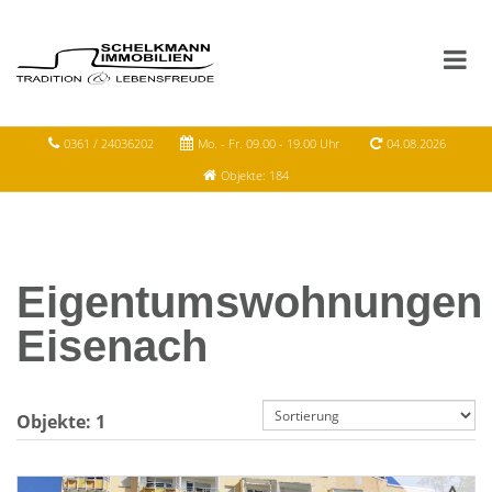
0361 / 24036202
Mo. - Fr. 09.00 - 19.00 Uhr
04.08.2026
Objekte: 184
Eigentumswohnungen
Eisenach
Objekte:
1