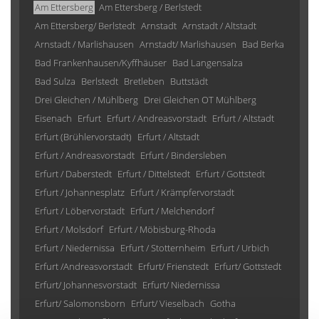
Am Ettersberg
Am Ettersberg / Berlstedt
Am Ettersberg/ Berlstedt
Arnstadt
Arnstadt / Altstadt
Arnstadt / Marlishausen
Arnstadt/ Marlishausen
Bad Berka
Bad Frankenhausen/Kyffhäuser
Bad Langensalza
Bad Sulza
Berlstedt
Bretleben
Buttstädt
Drei Gleichen / Mühlberg
Drei Gleichen OT Mühlberg
Eisenach
Erfurt
Erfurt / Andreasvorstadt
Erfurt / Altstadt
Erfurt (Brühlervorstadt)
Erfurt / Altstadt
Erfurt / Andreasvorstadt
Erfurt / Bindersleben
Erfurt / Daberstedt
Erfurt / Dittelstedt
Erfurt / Gottstedt
Erfurt / Johannesplatz
Erfurt / Krämpfervorstadt
Erfurt / Löbervorstadt
Erfurt / Melchendorf
Erfurt / Molsdorf
Erfurt / Möbisburg-Rhoda
Erfurt / Niedernissa
Erfurt / Stotternheim
Erfurt / Urbich
Erfurt /Andreasvorstadt
Erfurt/ Frienstedt
Erfurt/ Gottstedt
Erfurt/ Johannesvorstadt
Erfurt/ Niedernissa
Erfurt/ Salomonsborn
Erfurt/ Vieselbach
Gotha