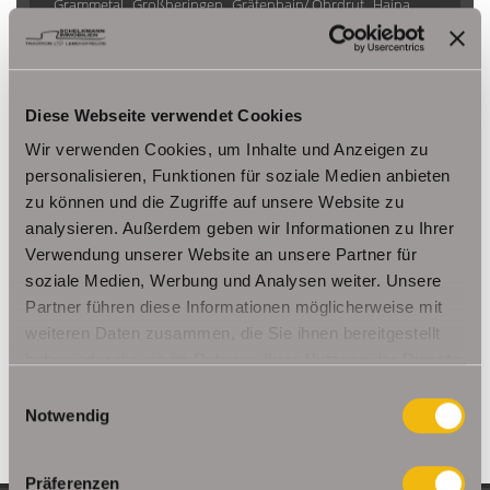
Grammetal
Großheringen
Gräfenhain/ Ohrdruf
Haina
Herbsleben
Ichtershausen
Kleinmölsen
Kutzleben / Lützensömmern
Nesse- Apfelstädt / Kornhochheim
Nohra
Oberhof
Diese Webseite verwendet Cookies
Ohrdruf
Riethnordhausen
Ruhla
Saalfeld/Saale / Remschütz
Steinbach-Hallenberg/ Viernau
Wir verwenden Cookies, um Inhalte und Anzeigen zu
Tonna / Gräfentonna
Udestedt
personalisieren, Funktionen für soziale Medien anbieten
zu können und die Zugriffe auf unsere Website zu
Unstrut- Hainich /Großengottern
Weimar / Legefeld
analysieren. Außerdem geben wir Informationen zu Ihrer
Verwendung unserer Website an unsere Partner für
Immo Am Ettersberg
Haus Am Ettersberg
Häuser Am Ettersberg
soziale Medien, Werbung und Analysen weiter. Unsere
kaufen Am Ettersberg
Immobilie Am Ettersberg
Immobilien Am
Partner führen diese Informationen möglicherweise mit
Ettersberg
Hauskauf Am Ettersberg
Immobilienkauf Am
weiteren Daten zusammen, die Sie ihnen bereitgestellt
Ettersberg
Einfamilienhaus Am Ettersberg
Einfamilienhäuser Am
haben oder die sie im Rahmen Ihrer Nutzung der Dienste
Ettersberg
gesammelt haben.
Einwilligungsauswahl
Notwendig
Präferenzen