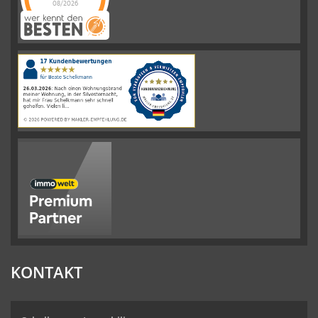
08/2026
Schelkmann
Immobilien
hat
4.61
von
5
Sternen
|
110
Schelkmann
Immobilien
Bewertungen
auf
werkenntdenBESTEN.de
KONTAKT