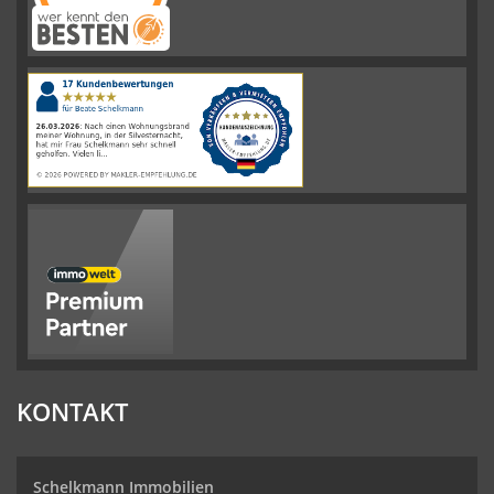
Schelkmann
Immobilien
hat
4.61
von
5
Sternen
|
110
Schelkmann
Immobilien
Bewertungen
auf
werkenntdenBESTEN.de
KONTAKT
Schelkmann Immobilien