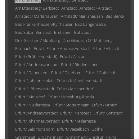
Am Ettersberg
Am Ettersberg / Berlstedt
Am Ettersberg/ Berlstedt
Arnstadt
Arnstadt / Altstadt
Arnstadt / Marlishausen
Arnstadt/ Marlishausen
Bad Berka
Bad Frankenhausen/Kyffhäuser
Bad Langensalza
Bad Sulza
Berlstedt
Bretleben
Buttstädt
Drei Gleichen / Mühlberg
Drei Gleichen OT Mühlberg
Eisenach
Erfurt
Erfurt / Andreasvorstadt
Erfurt / Altstadt
Erfurt (Brühlervorstadt)
Erfurt / Altstadt
Erfurt / Andreasvorstadt
Erfurt / Bindersleben
Erfurt / Daberstedt
Erfurt / Dittelstedt
Erfurt / Gottstedt
Erfurt / Johannesplatz
Erfurt / Krämpfervorstadt
Erfurt / Löbervorstadt
Erfurt / Melchendorf
Erfurt / Molsdorf
Erfurt / Möbisburg-Rhoda
Erfurt / Niedernissa
Erfurt / Stotternheim
Erfurt / Urbich
Erfurt /Andreasvorstadt
Erfurt/ Frienstedt
Erfurt/ Gottstedt
Erfurt/ Johannesvorstadt
Erfurt/ Niedernissa
Erfurt/ Salomonsborn
Erfurt/ Vieselbach
Gotha
Grammetal
Großheringen
Gräfenhain/ Ohrdruf
Haina