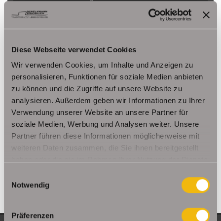
Herbsleben
Ichtershausen
Kleinmölsen
Kutzleben / Lützensömmern
Nesse- Apfelstädt / Kornhochheim
Nohra
Oberhof
Ohrdruf
Riethnordhausen
Ruhla
Diese Webseite verwendet Cookies
Saalfeld/Saale / Remschütz
Steinbach-Hallenberg/ Viernau
Wir verwenden Cookies, um Inhalte und Anzeigen zu
Tonna / Gräfentonna
Udestedt
personalisieren, Funktionen für soziale Medien anbieten
Unstrut- Hainich /Großengottern
Weimar / Legefeld
zu können und die Zugriffe auf unsere Website zu
analysieren. Außerdem geben wir Informationen zu Ihrer
Verwendung unserer Website an unsere Partner für
Immo Am Ettersberg
Haus Am Ettersberg
Häuser Am Ettersberg
soziale Medien, Werbung und Analysen weiter. Unsere
kaufen Am Ettersberg
Immobilie Am Ettersberg
Immobilien Am
Partner führen diese Informationen möglicherweise mit
Ettersberg
Hauskauf Am Ettersberg
Immobilienkauf Am
weiteren Daten zusammen, die Sie ihnen bereitgestellt
Ettersberg
Einfamilienhaus Am Ettersberg
Einfamilienhäuser Am
haben oder die sie im Rahmen Ihrer Nutzung der Dienste
Ettersberg
gesammelt haben.
Einwilligungsauswahl
Notwendig
Präferenzen