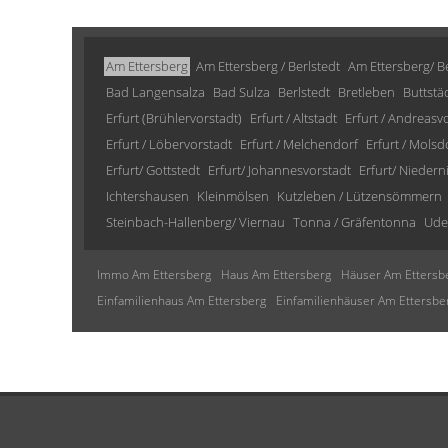
Am Ettersberg
Am Ettersberg / Berlstedt
Am Ettersberg/ Be
Bad Langensalza
Bad Sulza
Berlstedt
Bretleben
Buttstä
Erfurt (Brühlervorstadt)
Erfurt / Altstadt
Erfurt / Andreasv
Erfurt / Löbervorstadt
Erfurt / Melchendorf
Erfurt / Molsd
Erfurt/ Gottstedt
Erfurt/ Johannesvorstadt
Erfurt/ Niedern
Ichtershausen
Kleinmölsen
Kutzleben / Lützensömmern
Steinbach-Hallenberg/ Viernau
Tonna / Gräfentonna
Ude
Immo Am Ettersberg
Haus Am Ettersberg
Häuser Am Ettersb
Einfamilienhaus Am Ettersberg
Einfamilienhäuser Am Ettersbe