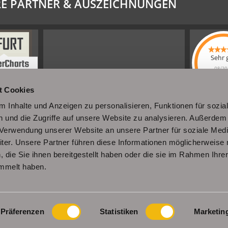
E PARTNER & AUSZEICHNUNGEN
Sehr 
08/20
Schel
t Cookies
Immobi
4.61
von
 Inhalte und Anzeigen zu personalisieren, Funktionen für sozia
|
110
Sc
Immobili
 und die Zugriffe auf unsere Website zu analysieren. Außerdem
a
werkennt
r Verwendung unserer Website an unsere Partner für soziale Med
er. Unsere Partner führen diese Informationen möglicherweise 
die Sie ihnen bereitgestellt haben oder die sie im Rahmen Ihre
mmelt haben.
Impressum
Datenschutz
Sitemap
Widerrufsbelehrung
Präferenzen
Statistiken
Marketin
ann Immobilien
hat
4,96
von
5
Sternen
|
34
Bewertungen
bei Prov