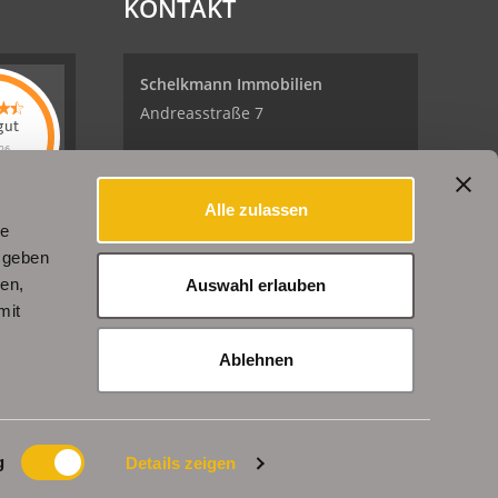
KONTAKT
Schelkmann Immobilien
Andreasstraße 7
gut
26
99084 Erfurt
kmann
lien
hat
Alle zulassen
5
Sternen
Tel.: +49 (0) 361 / 240 362 02
le
helkmann
en
Bewertungen
Fax: +49 (0) 361 / 240 261 79
 geben
uf
denBESTEN.de
ien,
Auswahl erlauben
E-Mail: info@schelkmann.de
mit
Internet: www.schelkmann.de
r
Ablehnen
g
Details zeigen
enExpert