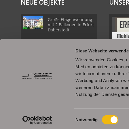
NEUE OBJEKTE
UNSER
Große Etagenwohnung
mit 2 Balkonen in Erfurt
Daberstedt
Schöne
Diese Webseite verwende
Erdgeschosswohnung
mit Balkon in Erfurt
Wir verwenden Cookies, um
Daberstedt
Medien anbieten zu können
wir Informationen zu Ihre
Moderne, bezugsbereite
Werbung und Analysen weit
1Raumwohnung mit
weiteren Daten zusammen, 
Einbauküche &
Stellplatz
Nutzung der Dienste gesa
© Schelkmann Immobilien
Einwilligungsauswahl
Powered by
Immonia GmbH
Notwendig
Schelkm