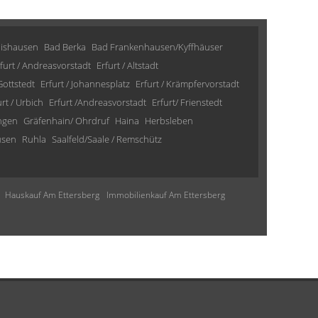
lishausen
Bad Berka
Bad Frankenhausen/Kyffhäuser
furt / Andreasvorstadt
Erfurt / Altstadt
 Gottstedt
Erfurt / Johannesplatz
Erfurt / Krämpfervorstadt
urt / Urbich
Erfurt /Andreasvorstadt
Erfurt/ Frienstedt
ngen
Gräfenhain/ Ohrdruf
Haina
Herbsleben
usen
Ruhla
Saalfeld/Saale / Remschütz
Hauskauf Am Ettersberg
Immobilienkauf Am Ettersberg