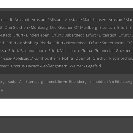
rlstedt
Arnstadt
Arnstadt / Altstadt
Arnstadt / Marlishausen
Arnstadt/ Mar
dt
Drei Gleichen / Mühlberg
Drei Gleichen OT Mühlberg
Eisenach
Erfurt
Er
orstadt
Erfurt / Bindersleben
Erfurt / Daberstedt
Erfurt / Dittelstedt
Erfurt /
orf
Erfurt / Möbisburg-Rhoda
Erfurt / Niedernissa
Erfurt / Stotternheim
Erf
issa
Erfurt/ Salomonsborn
Erfurt/ Vieselbach
Gotha
Grammetal
Großheri
Nesse- Apfelstädt / Kornhochheim
Nohra
Oberhof
Ohrdruf
Riethnordha
stedt
Unstrut- Hainich /Großengottern
Weimar / Legefeld
erg
kaufen Am Ettersberg
Immobilie Am Ettersberg
Immobilien Am Ettersberg
rg