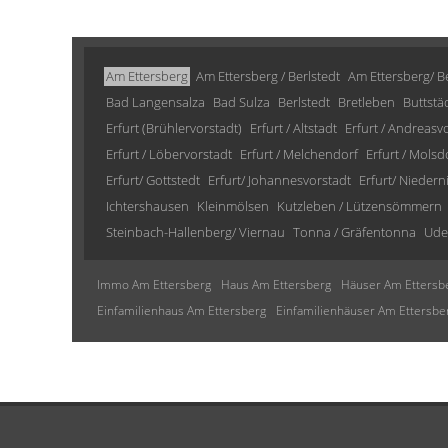
Am Ettersberg
Am Ettersberg / Berlstedt
Am Ettersberg/ Be
Bad Langensalza
Bad Sulza
Berlstedt
Bretleben
Buttstä
Erfurt (Brühlervorstadt)
Erfurt / Altstadt
Erfurt / Andreasv
Erfurt / Löbervorstadt
Erfurt / Melchendorf
Erfurt / Molsd
Erfurt/ Gottstedt
Erfurt/ Johannesvorstadt
Erfurt/ Niedern
Ichtershausen
Kleinmölsen
Kutzleben / Lützensömmern
Steinbach-Hallenberg/ Viernau
Tonna / Gräfentonna
Ude
Immo Am Ettersberg
Haus Am Ettersberg
Häuser Am Ettersb
Einfamilienhaus Am Ettersberg
Einfamilienhäuser Am Ettersbe