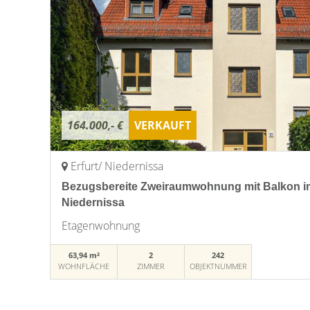
164.000,- €
VERKAUFT
Erfurt/ Niedernissa
Bezugsbereite Zweiraumwohnung mit Balkon im 
Niedernissa
Etagenwohnung
63,94 m²
2
242
WOHNFLÄCHE
ZIMMER
OBJEKTNUMMER