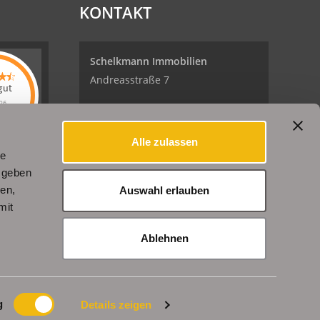
KONTAKT
Schelkmann Immobilien
Andreasstraße 7
gut
26
99084 Erfurt
kmann
lien
hat
Alle zulassen
5
Sternen
Tel.: +49 (0) 361 / 240 362 02
le
helkmann
en
Bewertungen
Fax: +49 (0) 361 / 240 261 79
 geben
uf
denBESTEN.de
ien,
Auswahl erlauben
E-Mail: info@schelkmann.de
mit
Internet: www.schelkmann.de
r
Ablehnen
g
Details zeigen