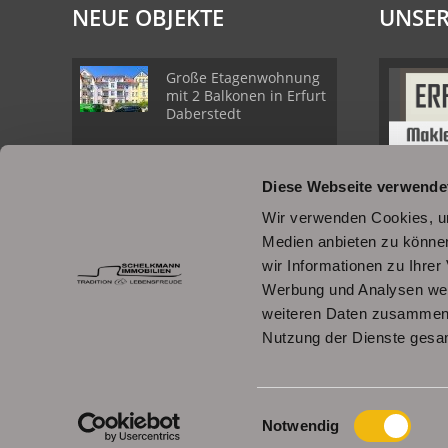
NEUE OBJEKTE
UNSER
Große Etagenwohnung
mit 2 Balkonen in Erfurt
Daberstedt
Schöne
Diese Webseite verwende
Erdgeschosswohnung
mit Balkon in Erfurt
Wir verwenden Cookies, um
Daberstedt
Medien anbieten zu können
wir Informationen zu Ihre
Moderne, bezugsbereite
Werbung und Analysen weit
1Raumwohnung mit
weiteren Daten zusammen, 
Einbauküche &
Stellplatz
Nutzung der Dienste gesa
© Schelkmann Immobilien
Einwilligungsauswahl
Powered by
Immonia GmbH
Notwendig