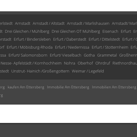
rlstedt
Arnstadt
Arnstadt / Altstadt
Arnstadt / Marlishausen
Arnstadt/ Mar
dt
Drei Gleichen / Mühlberg
Drei Gleichen OT Mühlberg
Eisenach
Erfurt
Er
orstadt
Erfurt / Bindersleben
Erfurt / Daberstedt
Erfurt / Dittelstedt
Erfurt /
orf
Erfurt / Möbisburg-Rhoda
Erfurt / Niedernissa
Erfurt / Stotternheim
Erf
issa
Erfurt/ Salomonsborn
Erfurt/ Vieselbach
Gotha
Grammetal
Großheri
Nesse- Apfelstädt / Kornhochheim
Nohra
Oberhof
Ohrdruf
Riethnordha
stedt
Unstrut- Hainich /Großengottern
Weimar / Legefeld
erg
kaufen Am Ettersberg
Immobilie Am Ettersberg
Immobilien Am Ettersberg
rg