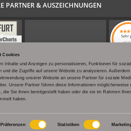
E PARTNER & AUSZEICHNUNGEN
Sehr 
08/20
Schel
t Cookies
Immobi
4.61
von
 Inhalte und Anzeigen zu personalisieren, Funktionen für sozia
|
110
Sc
Immobili
 und die Zugriffe auf unsere Website zu analysieren. Außerdem
a
werkennt
r Verwendung unserer Website an unsere Partner für soziale Med
er. Unsere Partner führen diese Informationen möglicherweise 
die Sie ihnen bereitgestellt haben oder die sie im Rahmen Ihre
mmelt haben.
Impressum
Datenschutz
Sitemap
Widerrufsbelehrung
Präferenzen
Statistiken
Marketin