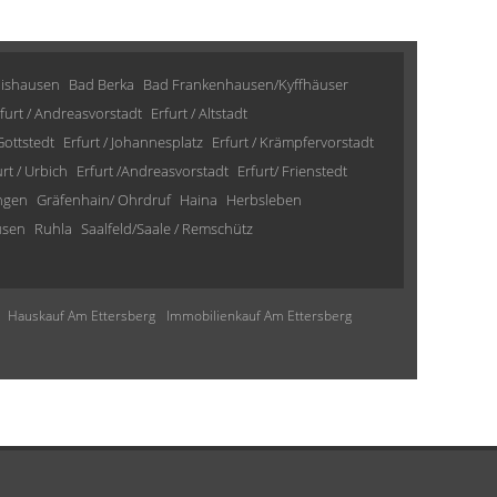
lishausen
Bad Berka
Bad Frankenhausen/Kyffhäuser
furt / Andreasvorstadt
Erfurt / Altstadt
 Gottstedt
Erfurt / Johannesplatz
Erfurt / Krämpfervorstadt
urt / Urbich
Erfurt /Andreasvorstadt
Erfurt/ Frienstedt
ngen
Gräfenhain/ Ohrdruf
Haina
Herbsleben
usen
Ruhla
Saalfeld/Saale / Remschütz
Hauskauf Am Ettersberg
Immobilienkauf Am Ettersberg