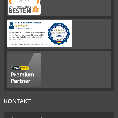
08/2026
Schelkmann
Immobilien
hat
4.61
von
5
Sternen
|
110
Schelkmann
Immobilien
Bewertungen
auf
werkenntdenBESTEN.de
KONTAKT