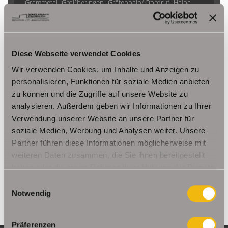
Grammetal
Großheringen
Gräfenhain/ Ohrdruf
Haina
Herbsleben
Ichtershausen
Kleinmölsen
Kutzleben / Lützensömmern
Nesse- Apfelstädt / Kornhochheim
Nohra
Oberhof
Diese Webseite verwendet Cookies
Ohrdruf
Riethnordhausen
Ruhla
Saalfeld/Saale / Remschütz
Steinbach-Hallenberg/ Viernau
Wir verwenden Cookies, um Inhalte und Anzeigen zu
Tonna / Gräfentonna
Udestedt
personalisieren, Funktionen für soziale Medien anbieten
zu können und die Zugriffe auf unsere Website zu
Unstrut- Hainich /Großengottern
Weimar / Legefeld
analysieren. Außerdem geben wir Informationen zu Ihrer
Verwendung unserer Website an unsere Partner für
Immo Am Ettersberg
Haus Am Ettersberg
Häuser Am Ettersberg
soziale Medien, Werbung und Analysen weiter. Unsere
kaufen Am Ettersberg
Immobilie Am Ettersberg
Immobilien Am
Partner führen diese Informationen möglicherweise mit
Ettersberg
Hauskauf Am Ettersberg
Immobilienkauf Am
weiteren Daten zusammen, die Sie ihnen bereitgestellt
Ettersberg
Einfamilienhaus Am Ettersberg
Einfamilienhäuser Am
haben oder die sie im Rahmen Ihrer Nutzung der Dienste
Ettersberg
gesammelt haben.
Einwilligungsauswahl
Notwendig
Präferenzen