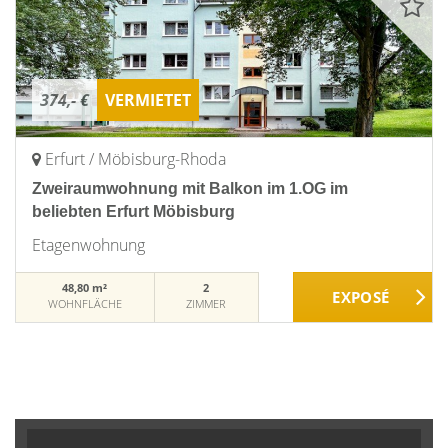
374,- €
VERMIETET
Erfurt / Möbisburg-Rhoda
Zweiraumwohnung mit Balkon im 1.OG im
beliebten Erfurt Möbisburg
Etagenwohnung
48,80 m²
2
WOHNFLÄCHE
ZIMMER