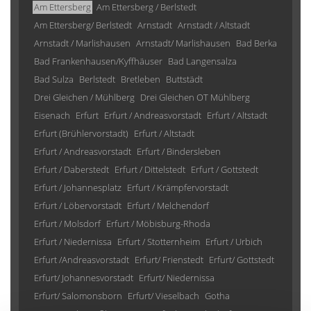
Am Ettersberg
Am Ettersberg / Berlstedt
Am Ettersberg/ Berlstedt
Arnstadt
Arnstadt / Altstadt
Arnstadt / Marlishausen
Arnstadt/ Marlishausen
Bad Berka
Bad Frankenhausen/Kyffhäuser
Bad Langensalza
Bad Sulza
Berlstedt
Bretleben
Buttstädt
Drei Gleichen / Mühlberg
Drei Gleichen OT Mühlberg
Eisenach
Erfurt
Erfurt / Andreasvorstadt
Erfurt / Altstadt
Erfurt (Brühlervorstadt)
Erfurt / Altstadt
Erfurt / Andreasvorstadt
Erfurt / Bindersleben
Erfurt / Daberstedt
Erfurt / Dittelstedt
Erfurt / Gottstedt
Erfurt / Johannesplatz
Erfurt / Krämpfervorstadt
Erfurt / Löbervorstadt
Erfurt / Melchendorf
Erfurt / Molsdorf
Erfurt / Möbisburg-Rhoda
Erfurt / Niedernissa
Erfurt / Stotternheim
Erfurt / Urbich
Erfurt /Andreasvorstadt
Erfurt/ Frienstedt
Erfurt/ Gottstedt
Erfurt/ Johannesvorstadt
Erfurt/ Niedernissa
Erfurt/ Salomonsborn
Erfurt/ Vieselbach
Gotha