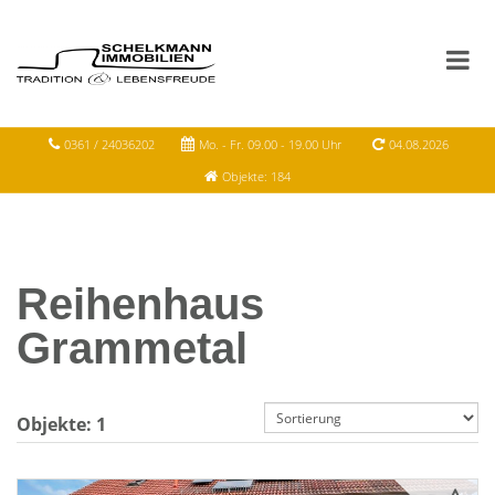
0361 / 24036202
Mo. - Fr. 09.00 - 19.00 Uhr
04.08.2026
Objekte: 184
Reihenhaus
Grammetal
Objekte:
1