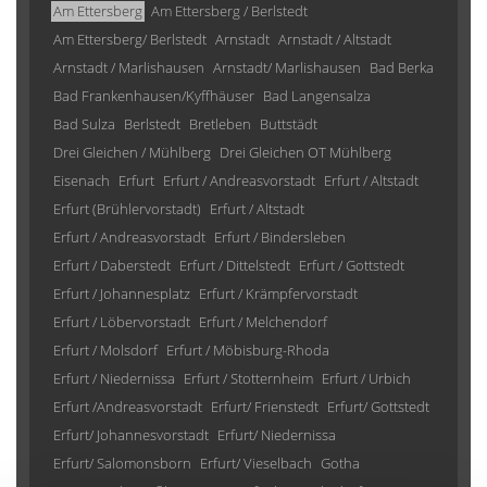
Am Ettersberg
Am Ettersberg / Berlstedt
Am Ettersberg/ Berlstedt
Arnstadt
Arnstadt / Altstadt
Arnstadt / Marlishausen
Arnstadt/ Marlishausen
Bad Berka
Bad Frankenhausen/Kyffhäuser
Bad Langensalza
Bad Sulza
Berlstedt
Bretleben
Buttstädt
Drei Gleichen / Mühlberg
Drei Gleichen OT Mühlberg
Eisenach
Erfurt
Erfurt / Andreasvorstadt
Erfurt / Altstadt
Erfurt (Brühlervorstadt)
Erfurt / Altstadt
Erfurt / Andreasvorstadt
Erfurt / Bindersleben
Erfurt / Daberstedt
Erfurt / Dittelstedt
Erfurt / Gottstedt
Erfurt / Johannesplatz
Erfurt / Krämpfervorstadt
Erfurt / Löbervorstadt
Erfurt / Melchendorf
Erfurt / Molsdorf
Erfurt / Möbisburg-Rhoda
Erfurt / Niedernissa
Erfurt / Stotternheim
Erfurt / Urbich
Erfurt /Andreasvorstadt
Erfurt/ Frienstedt
Erfurt/ Gottstedt
Erfurt/ Johannesvorstadt
Erfurt/ Niedernissa
Erfurt/ Salomonsborn
Erfurt/ Vieselbach
Gotha