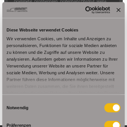
Grammetal
Großheringen
Gräfenhain/ Ohrdruf
Haina
Herbsleben
Ichtershausen
Kleinmölsen
Kutzleben / Lützensömmern
Nesse- Apfelstädt / Kornhochheim
Nohra
Oberhof
Diese Webseite verwendet Cookies
Ohrdruf
Riethnordhausen
Ruhla
Saalfeld/Saale / Remschütz
Steinbach-Hallenberg/ Viernau
Wir verwenden Cookies, um Inhalte und Anzeigen zu
Tonna / Gräfentonna
Udestedt
personalisieren, Funktionen für soziale Medien anbieten
zu können und die Zugriffe auf unsere Website zu
Unstrut- Hainich /Großengottern
Weimar / Legefeld
analysieren. Außerdem geben wir Informationen zu Ihrer
Verwendung unserer Website an unsere Partner für
Immo Am Ettersberg
Haus Am Ettersberg
Häuser Am Ettersberg
soziale Medien, Werbung und Analysen weiter. Unsere
kaufen Am Ettersberg
Immobilie Am Ettersberg
Immobilien Am
Partner führen diese Informationen möglicherweise mit
Ettersberg
Hauskauf Am Ettersberg
Immobilienkauf Am
weiteren Daten zusammen, die Sie ihnen bereitgestellt
Ettersberg
Einfamilienhaus Am Ettersberg
Einfamilienhäuser Am
haben oder die sie im Rahmen Ihrer Nutzung der Dienste
Ettersberg
gesammelt haben.
Einwilligungsauswahl
Notwendig
Präferenzen