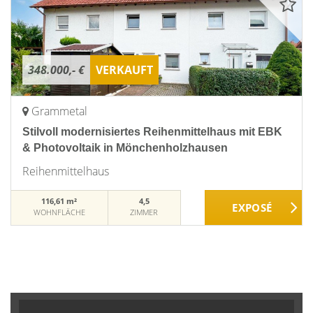
348.000,- €
VERKAUFT
Grammetal
Stilvoll modernisiertes Reihenmittelhaus mit EBK
& Photovoltaik in Mönchenholzhausen
Reihenmittelhaus
116,61 m²
4,5
WOHNFLÄCHE
ZIMMER