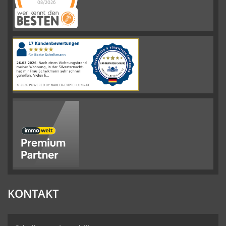
08/2026
Schelkmann
Immobilien
hat
4.61
von
5
Sternen
|
110
Schelkmann
Immobilien
Bewertungen
auf
werkenntdenBESTEN.de
KONTAKT