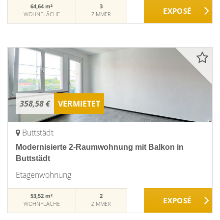
64,64 m²
3
WOHNFLÄCHE
ZIMMER
358,58 €
VERMIETET
Buttstädt
Modernisierte 2-Raumwohnung mit Balkon in
Buttstädt
Etagenwohnung
53,52 m²
2
WOHNFLÄCHE
ZIMMER