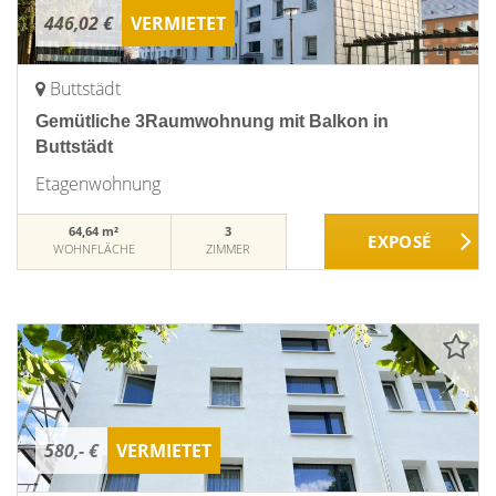
446,02 €
VERMIETET
Buttstädt
Gemütliche 3Raumwohnung mit Balkon in
Buttstädt
Etagenwohnung
64,64 m²
3
WOHNFLÄCHE
ZIMMER
580,- €
VERMIETET