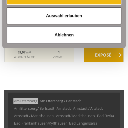
220,90 €
VERMIETET
Auswahl erlauben
Buttstädt
Einraumwohnung mit Balkon in Zentrumsnähe
Ablehnen
Erdgeschosswohnung
32,97 m²
1
WOHNFLÄCHE
ZIMMER
Am Ettersberg
Am Ettersberg / Berlstedt
Am Ettersberg/ Berlstedt
Arnstadt
Arnstadt / Altstadt
Arnstadt / Marlishausen
Arnstadt/ Marlishausen
Bad Berka
Bad Frankenhausen/Kyffhäuser
Bad Langensalza