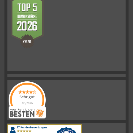
Sehr gut
08/2026
Schelkmann
Immobilien
hat
4.61
von
5
Sternen
|
110
Schelkmann
Immobilien
Bewertungen
auf