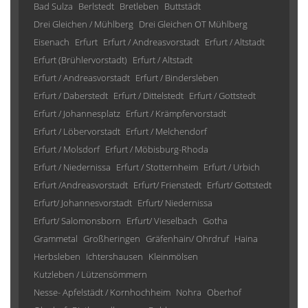
Bad Sulza
Berlstedt
Bretleben
Buttstädt
Drei Gleichen / Mühlberg
Drei Gleichen OT Mühlberg
Eisenach
Erfurt
Erfurt / Andreasvorstadt
Erfurt / Altstadt
Erfurt (Brühlervorstadt)
Erfurt / Altstadt
Erfurt / Andreasvorstadt
Erfurt / Bindersleben
Erfurt / Daberstedt
Erfurt / Dittelstedt
Erfurt / Gottstedt
Erfurt / Johannesplatz
Erfurt / Krämpfervorstadt
Erfurt / Löbervorstadt
Erfurt / Melchendorf
Erfurt / Molsdorf
Erfurt / Möbisburg-Rhoda
Erfurt / Niedernissa
Erfurt / Stotternheim
Erfurt / Urbich
Erfurt /Andreasvorstadt
Erfurt/ Frienstedt
Erfurt/ Gottstedt
Erfurt/ Johannesvorstadt
Erfurt/ Niedernissa
Erfurt/ Salomonsborn
Erfurt/ Vieselbach
Gotha
Grammetal
Großheringen
Gräfenhain/ Ohrdruf
Haina
Herbsleben
Ichtershausen
Kleinmölsen
Kutzleben / Lützensömmern
Nesse- Apfelstädt / Kornhochheim
Nohra
Oberhof