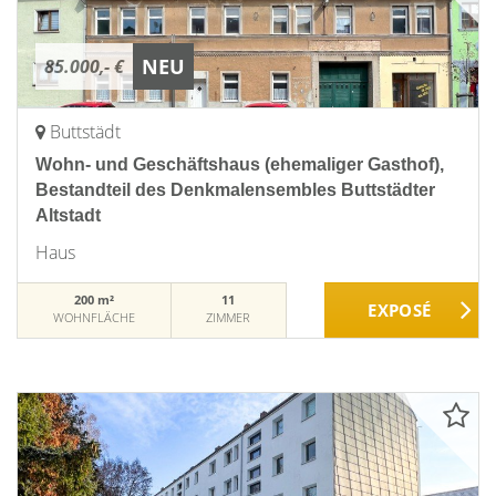
NEU
85.000,- €
Buttstädt
Wohn- und Geschäftshaus (ehemaliger Gasthof),
Bestandteil des Denkmalensembles Buttstädter
Altstadt
Haus
200 m²
11
WOHNFLÄCHE
ZIMMER