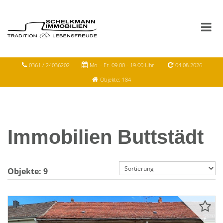
0361 / 24036202
Mo. - Fr. 09.00 - 19.00 Uhr
04.08.2026
Objekte: 184
Immobilien Buttstädt
Objekte:
9