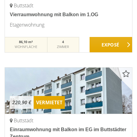
Buttstädt
Vierraumwohnung mit Balkon im 1.OG
Etagenwohnung
86,10 m²
4
WOHNFLÄCHE
ZIMMER
220,90 €
VERMIETET
Buttstädt
Einraumwohnung mit Balkon im EG im Buttstädter
Zentrum