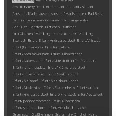
Am Ettersberg
Am Ettersberg / Berlstedt
Am Ettersberg/ Berlstedt
Arnstadt
Arnstadt / Altstadt
Arnstadt / Marlishausen
Arnstadt/ Marlishausen
Bad Berka
Bad Frankenhausen/Kyffhäuser
Bad Langensalza
Bad Sulza
Berlstedt
Bretleben
Buttstädt
Drei Gleichen / Mühlberg
Drei Gleichen OT Mühlberg
Eisenach
Erfurt
Erfurt / Andreasvorstadt
Erfurt / Altstadt
Erfurt (Brühlervorstadt)
Erfurt / Altstadt
Erfurt / Andreasvorstadt
Erfurt / Bindersleben
Erfurt / Daberstedt
Erfurt / Dittelstedt
Erfurt / Gottstedt
Erfurt / Johannesplatz
Erfurt / Krämpfervorstadt
Erfurt / Löbervorstadt
Erfurt / Melchendorf
Erfurt / Molsdorf
Erfurt / Möbisburg-Rhoda
Erfurt / Niedernissa
Erfurt / Stotternheim
Erfurt / Urbich
Erfurt /Andreasvorstadt
Erfurt/ Frienstedt
Erfurt/ Gottstedt
Erfurt/ Johannesvorstadt
Erfurt/ Niedernissa
Erfurt/ Salomonsborn
Erfurt/ Vieselbach
Gotha
Grammetal
Großheringen
Gräfenhain/ Ohrdruf
Haina