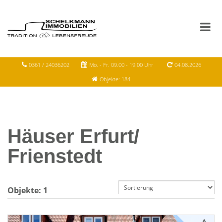
0361 / 24036202
Mo. - Fr. 09.00 - 19.00 Uhr
04.08.2026
Objekte: 184
Häuser Erfurt/
Frienstedt
Objekte:
1