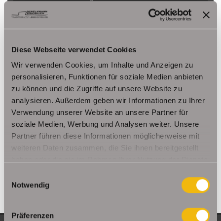
Herbsleben
Ichtershausen
Kleinmölsen
Kutzleben / Lützensömmern
Nesse- Apfelstädt / Kornhochheim
Nohra
Oberhof
Ohrdruf
Riethnordhausen
Ruhla
Diese Webseite verwendet Cookies
Saalfeld/Saale / Remschütz
Steinbach-Hallenberg/ Viernau
Wir verwenden Cookies, um Inhalte und Anzeigen zu
Tonna / Gräfentonna
Udestedt
personalisieren, Funktionen für soziale Medien anbieten
Unstrut- Hainich /Großengottern
Weimar / Legefeld
zu können und die Zugriffe auf unsere Website zu
analysieren. Außerdem geben wir Informationen zu Ihrer
Verwendung unserer Website an unsere Partner für
Immo Am Ettersberg
Haus Am Ettersberg
Häuser Am Ettersberg
soziale Medien, Werbung und Analysen weiter. Unsere
kaufen Am Ettersberg
Immobilie Am Ettersberg
Immobilien Am
Partner führen diese Informationen möglicherweise mit
Ettersberg
Hauskauf Am Ettersberg
Immobilienkauf Am
weiteren Daten zusammen, die Sie ihnen bereitgestellt
Ettersberg
Einfamilienhaus Am Ettersberg
Einfamilienhäuser Am
haben oder die sie im Rahmen Ihrer Nutzung der Dienste
Ettersberg
gesammelt haben.
Einwilligungsauswahl
Notwendig
Präferenzen