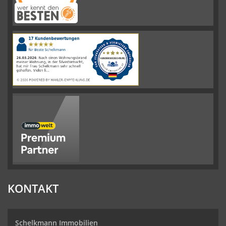
Schelkmann
Immobilien
hat
4.61
von
5
Sternen
|
110
Schelkmann
Immobilien
Bewertungen
auf
werkenntdenBESTEN.de
KONTAKT
Schelkmann Immobilien