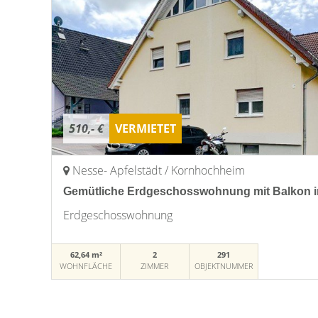
510,- €
VERMIETET
Nesse- Apfelstädt / Kornhochheim
Gemütliche Erdgeschosswohnung mit Balkon 
Erdgeschosswohnung
62,64 m²
2
291
WOHNFLÄCHE
ZIMMER
OBJEKTNUMMER