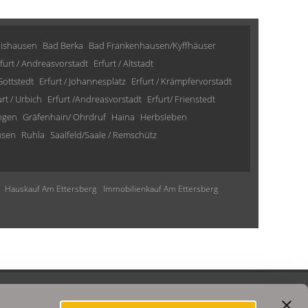
lishausen
Bad Berka
Bad Frankenhausen/Kyffhäuser
furt / Andreasvorstadt
Erfurt / Altstadt
 Gottstedt
Erfurt / Johannesplatz
Erfurt / Krämpfervorstadt
urt / Urbich
Erfurt /Andreasvorstadt
Erfurt/ Frienstedt
ngen
Gräfenhain/ Ohrdruf
Haina
Herbsleben
usen
Ruhla
Saalfeld/Saale / Remschütz
Hauskauf Am Ettersberg
Immobilienkauf Am Ettersberg