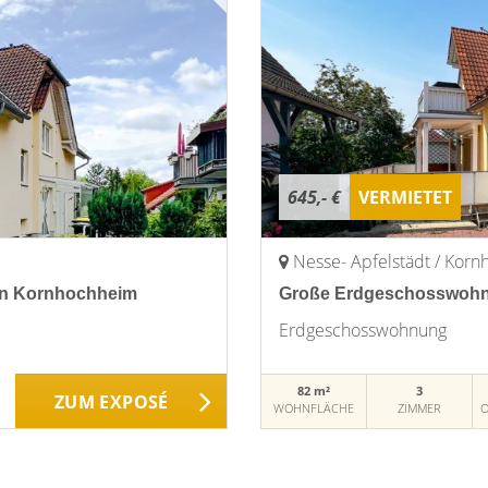
645,- €
VERMIETET
Nesse- Apfelstädt / Kor
in Kornhochheim
Große Erdgeschosswohnu
Erdgeschosswohnung
82 m²
3
ZUM EXPOSÉ
WOHNFLÄCHE
ZIMMER
O