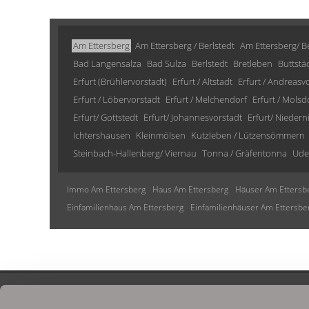
Am Ettersberg
Am Ettersberg / Berlstedt
Am Ettersberg/ Be
Bad Langensalza
Bad Sulza
Berlstedt
Bretleben
Buttstä
Erfurt (Brühlervorstadt)
Erfurt / Altstadt
Erfurt / Andreasv
Erfurt / Löbervorstadt
Erfurt / Melchendorf
Erfurt / Molsd
Erfurt/ Gottstedt
Erfurt/ Johannesvorstadt
Erfurt/ Niedern
Ichtershausen
Kleinmölsen
Kutzleben / Lützensömmern
Steinbach-Hallenberg/ Viernau
Tonna / Gräfentonna
Ude
Immo Am Ettersberg
Haus Am Ettersberg
Häuser Am Ettersb
Einfamilienhaus Am Ettersberg
Einfamilienhäuser Am Ettersbe