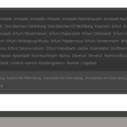
rlstedt
Arnstadt
Arnstadt / Altstadt
Arnstadt / Marlishausen
Arnstadt/ Mar
dt
Drei Gleichen / Mühlberg
Drei Gleichen OT Mühlberg
Eisenach
Erfurt
Er
orstadt
Erfurt / Bindersleben
Erfurt / Daberstedt
Erfurt / Dittelstedt
Erfurt /
orf
Erfurt / Möbisburg-Rhoda
Erfurt / Niedernissa
Erfurt / Stotternheim
Erf
issa
Erfurt/ Salomonsborn
Erfurt/ Vieselbach
Gotha
Grammetal
Großheri
Nesse- Apfelstädt / Kornhochheim
Nohra
Oberhof
Ohrdruf
Riethnordha
stedt
Unstrut- Hainich /Großengottern
Weimar / Legefeld
erg
kaufen Am Ettersberg
Immobilie Am Ettersberg
Immobilien Am Ettersberg
rg