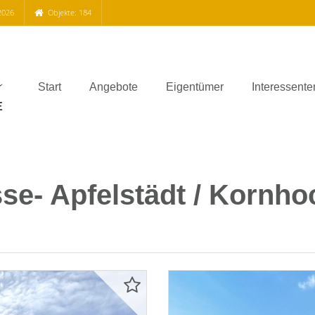
2026
Objekte: 184
Start
Angebote
Eigentümer
Interessente
e- Apfelstädt / Kornh