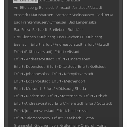
Am Ettersberg
Am Ettersberg / Berlstedt
Am Ettersberg/ Berlstedt
Arnstadt
Arnstadt / Altstadt
Arnstadt / Marlishausen
Arnstadt/ Marlishausen
Bad Berka
Bad Frankenhausen/Kyffhäuser
Bad Langensalza
Bad Sulza
Berlstedt
Bretleben
Buttstädt
Drei Gleichen / Mühlberg
Drei Gleichen OT Mühlberg
Eisenach
Erfurt
Erfurt / Andreasvorstadt
Erfurt / Altstadt
Erfurt (Brühlervorstadt)
Erfurt / Altstadt
Erfurt / Andreasvorstadt
Erfurt / Bindersleben
Erfurt / Daberstedt
Erfurt / Dittelstedt
Erfurt / Gottstedt
Erfurt / Johannesplatz
Erfurt / Krämpfervorstadt
Erfurt / Löbervorstadt
Erfurt / Melchendorf
Erfurt / Molsdorf
Erfurt / Möbisburg-Rhoda
Erfurt / Niedernissa
Erfurt / Stotternheim
Erfurt / Urbich
Erfurt /Andreasvorstadt
Erfurt/ Frienstedt
Erfurt/ Gottstedt
Erfurt/ Johannesvorstadt
Erfurt/ Niedernissa
Erfurt/ Salomonsborn
Erfurt/ Vieselbach
Gotha
Grammetal
Großheringen
Gräfenhain/ Ohrdruf
Haina