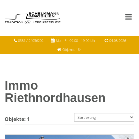
0361 / 24036202
Mo. - Fr. 09.00 - 19.00 Uhr
04.08.2026
Objekte: 184
Immo
Riethnordhausen
Objekte:
1