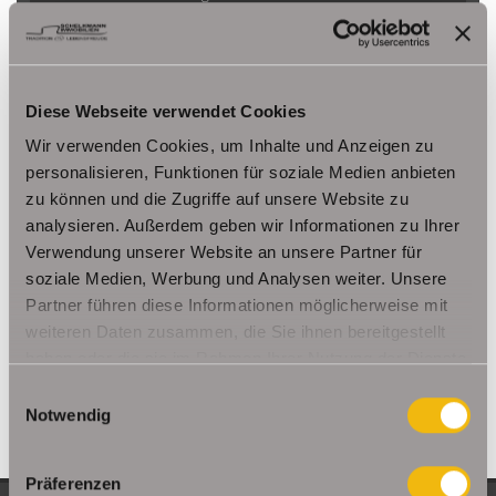
Herbsleben
Ichtershausen
Kleinmölsen
Kutzleben / Lützensömmern
Nesse- Apfelstädt / Kornhochheim
Nohra
Oberhof
Ohrdruf
Riethnordhausen
Ruhla
Diese Webseite verwendet Cookies
Saalfeld/Saale / Remschütz
Steinbach-Hallenberg/ Viernau
Wir verwenden Cookies, um Inhalte und Anzeigen zu
Tonna / Gräfentonna
Udestedt
personalisieren, Funktionen für soziale Medien anbieten
Unstrut- Hainich /Großengottern
Weimar / Legefeld
zu können und die Zugriffe auf unsere Website zu
analysieren. Außerdem geben wir Informationen zu Ihrer
Verwendung unserer Website an unsere Partner für
Immo Am Ettersberg
Haus Am Ettersberg
Häuser Am Ettersberg
soziale Medien, Werbung und Analysen weiter. Unsere
kaufen Am Ettersberg
Immobilie Am Ettersberg
Immobilien Am
Partner führen diese Informationen möglicherweise mit
Ettersberg
Hauskauf Am Ettersberg
Immobilienkauf Am
weiteren Daten zusammen, die Sie ihnen bereitgestellt
Ettersberg
Einfamilienhaus Am Ettersberg
Einfamilienhäuser Am
haben oder die sie im Rahmen Ihrer Nutzung der Dienste
Ettersberg
gesammelt haben.
Einwilligungsauswahl
Notwendig
Präferenzen