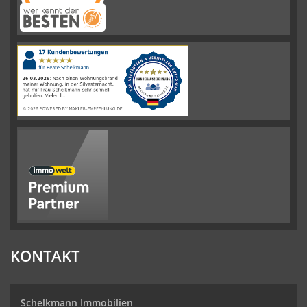
Schelkmann
Immobilien
hat
4.61
von
5
Sternen
|
110
Schelkmann
Immobilien
Bewertungen
auf
werkenntdenBESTEN.de
KONTAKT
Schelkmann Immobilien