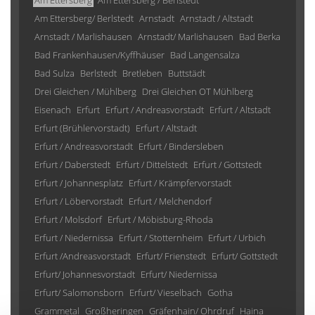
Am Ettersberg
Am Ettersberg / Berlstedt
Am Ettersberg/ Berlstedt
Arnstadt
Arnstadt / Altstadt
Arnstadt / Marlishausen
Arnstadt/ Marlishausen
Bad Berka
Bad Frankenhausen/Kyffhäuser
Bad Langensalza
Bad Sulza
Berlstedt
Bretleben
Buttstädt
Drei Gleichen / Mühlberg
Drei Gleichen OT Mühlberg
Eisenach
Erfurt
Erfurt / Andreasvorstadt
Erfurt / Altstadt
Erfurt (Brühlervorstadt)
Erfurt / Altstadt
Erfurt / Andreasvorstadt
Erfurt / Bindersleben
Erfurt / Daberstedt
Erfurt / Dittelstedt
Erfurt / Gottstedt
Erfurt / Johannesplatz
Erfurt / Krämpfervorstadt
Erfurt / Löbervorstadt
Erfurt / Melchendorf
Erfurt / Molsdorf
Erfurt / Möbisburg-Rhoda
Erfurt / Niedernissa
Erfurt / Stotternheim
Erfurt / Urbich
Erfurt /Andreasvorstadt
Erfurt/ Frienstedt
Erfurt/ Gottstedt
Erfurt/ Johannesvorstadt
Erfurt/ Niedernissa
Erfurt/ Salomonsborn
Erfurt/ Vieselbach
Gotha
Grammetal
Großheringen
Gräfenhain/ Ohrdruf
Haina