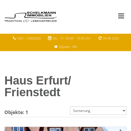
0361 / 24036202
Mo. - Fr. 09.00 - 19.00 Uhr
04.08.2026
Objekte: 184
Haus Erfurt/
Frienstedt
Objekte:
1