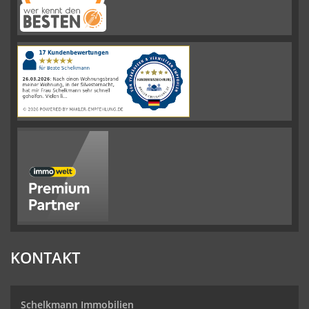
Schelkmann
Immobilien
hat
4.61
von
5
Sternen
|
110
Schelkmann
Immobilien
Bewertungen
auf
werkenntdenBESTEN.de
KONTAKT
Schelkmann Immobilien