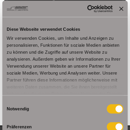
Herbsleben
Ichtershausen
Kleinmölsen
Kutzleben / Lützensömmern
Nesse- Apfelstädt / Kornhochheim
Nohra
Oberhof
Ohrdruf
Riethnordhausen
Ruhla
Diese Webseite verwendet Cookies
Saalfeld/Saale / Remschütz
Steinbach-Hallenberg/ Viernau
Wir verwenden Cookies, um Inhalte und Anzeigen zu
Tonna / Gräfentonna
Udestedt
personalisieren, Funktionen für soziale Medien anbieten
Unstrut- Hainich /Großengottern
Weimar / Legefeld
zu können und die Zugriffe auf unsere Website zu
analysieren. Außerdem geben wir Informationen zu Ihrer
Verwendung unserer Website an unsere Partner für
Immo Am Ettersberg
Haus Am Ettersberg
Häuser Am Ettersberg
soziale Medien, Werbung und Analysen weiter. Unsere
kaufen Am Ettersberg
Immobilie Am Ettersberg
Immobilien Am
Partner führen diese Informationen möglicherweise mit
Ettersberg
Hauskauf Am Ettersberg
Immobilienkauf Am
weiteren Daten zusammen, die Sie ihnen bereitgestellt
Ettersberg
Einfamilienhaus Am Ettersberg
Einfamilienhäuser Am
haben oder die sie im Rahmen Ihrer Nutzung der Dienste
Ettersberg
gesammelt haben.
Einwilligungsauswahl
Notwendig
Präferenzen