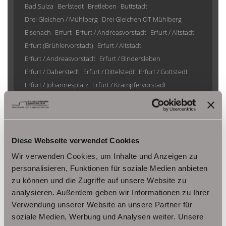
Bad Sulza
Berlstedt
Bretleben
Buttstädt
Drei Gleichen / Mühlberg
Drei Gleichen OT Mühlberg
Eisenach
Erfurt
Erfurt / Andreasvorstadt
Erfurt / Altstadt
Erfurt (Brühlervorstadt)
Erfurt / Altstadt
Erfurt / Andreasvorstadt
Erfurt / Bindersleben
Erfurt / Daberstedt
Erfurt / Dittelstedt
Erfurt / Gottstedt
Erfurt / Johannesplatz
Erfurt / Krämpfervorstadt
Erfurt / Löbervorstadt
Erfurt / Melchendorf
Erfurt / Molsdorf
Erfurt / Möbisburg-Rhoda
Erfurt / Niedernissa
Erfurt / Stotternheim
Erfurt / Urbich
Erfurt /Andreasvorstadt
Erfurt/ Frienstedt
Erfurt/ Gottstedt
Diese Webseite verwendet Cookies
Erfurt/ Johannesvorstadt
Erfurt/ Niedernissa
Wir verwenden Cookies, um Inhalte und Anzeigen zu
Erfurt/ Salomonsborn
Erfurt/ Vieselbach
Gotha
personalisieren, Funktionen für soziale Medien anbieten
Grammetal
Großheringen
Gräfenhain/ Ohrdruf
Haina
zu können und die Zugriffe auf unsere Website zu
Herbsleben
Ichtershausen
Kleinmölsen
analysieren. Außerdem geben wir Informationen zu Ihrer
Kutzleben / Lützensömmern
Verwendung unserer Website an unsere Partner für
Nesse- Apfelstädt / Kornhochheim
Nohra
Oberhof
soziale Medien, Werbung und Analysen weiter. Unsere