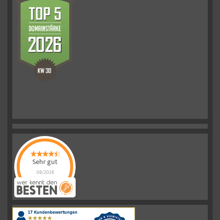
Sehr gut
08/2026
Schelkmann
Immobilien
hat
4.61
von
5
Sternen
|
110
Schelkmann
Immobilien
Bewertungen