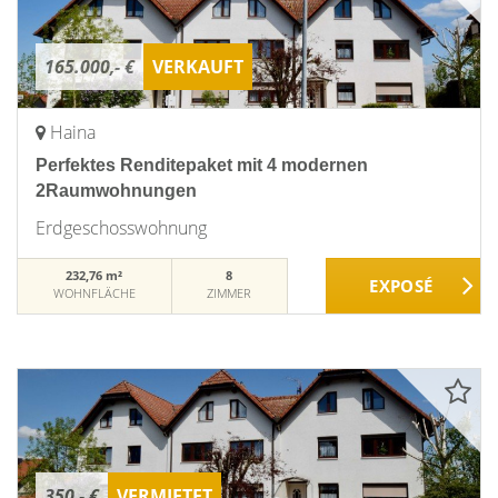
165.000,- €
VERKAUFT
Haina
Perfektes Renditepaket mit 4 modernen
2Raumwohnungen
Erdgeschosswohnung
232,76 m²
8
WOHNFLÄCHE
ZIMMER
350,- €
VERMIETET