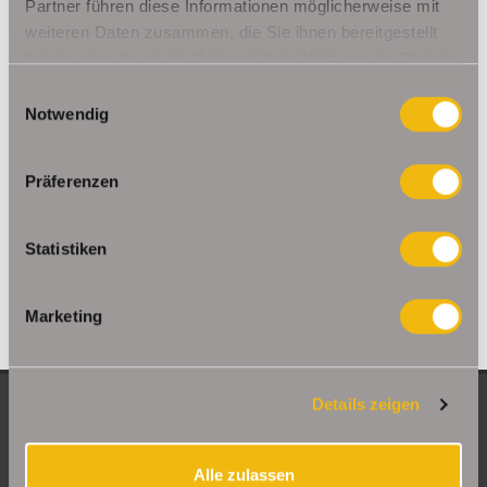
Ohrdruf
Riethnordhausen
Ruhla
Partner führen diese Informationen möglicherweise mit
weiteren Daten zusammen, die Sie ihnen bereitgestellt
Saalfeld/Saale / Remschütz
Steinbach-Hallenberg/ Viernau
haben oder die sie im Rahmen Ihrer Nutzung der Dienste
Tonna / Gräfentonna
Udestedt
gesammelt haben.
Unstrut- Hainich /Großengottern
Weimar / Legefeld
Einwilligungsauswahl
Notwendig
Immo Am Ettersberg
Haus Am Ettersberg
Häuser Am Ettersberg
kaufen Am Ettersberg
Immobilie Am Ettersberg
Immobilien Am
Präferenzen
Ettersberg
Hauskauf Am Ettersberg
Immobilienkauf Am
Ettersberg
Einfamilienhaus Am Ettersberg
Einfamilienhäuser Am
Statistiken
Ettersberg
Marketing
Details zeigen
NEUE OBJEKTE
Große Etagenwohnung mit 2 Balkonen in Erfurt
Alle zulassen