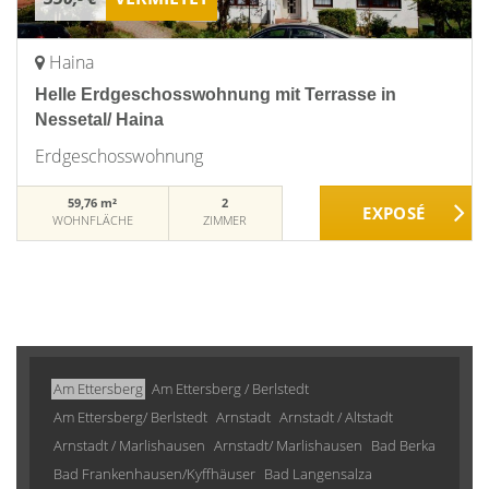
Haina
Helle Erdgeschosswohnung mit Terrasse in
Nessetal/ Haina
Erdgeschosswohnung
59,76 m²
2
WOHNFLÄCHE
ZIMMER
Am Ettersberg
Am Ettersberg / Berlstedt
Am Ettersberg/ Berlstedt
Arnstadt
Arnstadt / Altstadt
Arnstadt / Marlishausen
Arnstadt/ Marlishausen
Bad Berka
Bad Frankenhausen/Kyffhäuser
Bad Langensalza