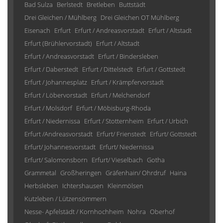
Bad Sulza
Berlstedt
Bretleben
Buttstädt
Drei Gleichen / Mühlberg
Drei Gleichen OT Mühlberg
Eisenach
Erfurt
Erfurt / Andreasvorstadt
Erfurt / Altstadt
Erfurt (Brühlervorstadt)
Erfurt / Altstadt
Erfurt / Andreasvorstadt
Erfurt / Bindersleben
Erfurt / Daberstedt
Erfurt / Dittelstedt
Erfurt / Gottstedt
Erfurt / Johannesplatz
Erfurt / Krämpfervorstadt
Erfurt / Löbervorstadt
Erfurt / Melchendorf
Erfurt / Molsdorf
Erfurt / Möbisburg-Rhoda
Erfurt / Niedernissa
Erfurt / Stotternheim
Erfurt / Urbich
Erfurt /Andreasvorstadt
Erfurt/ Frienstedt
Erfurt/ Gottstedt
Erfurt/ Johannesvorstadt
Erfurt/ Niedernissa
Erfurt/ Salomonsborn
Erfurt/ Vieselbach
Gotha
Grammetal
Großheringen
Gräfenhain/ Ohrdruf
Haina
Herbsleben
Ichtershausen
Kleinmölsen
Kutzleben / Lützensömmern
Nesse- Apfelstädt / Kornhochheim
Nohra
Oberhof