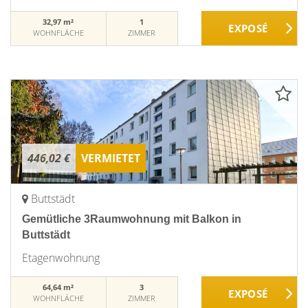
32,97 m²
1
WOHNFLÄCHE
ZIMMER
446,02 €
VERMIETET
Buttstädt
Gemütliche 3Raumwohnung mit Balkon in
Buttstädt
Etagenwohnung
64,64 m²
3
WOHNFLÄCHE
ZIMMER