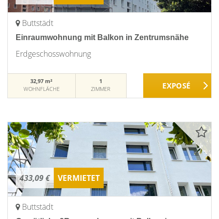
Buttstädt
Einraumwohnung mit Balkon in Zentrumsnähe
Erdgeschosswohnung
32,97 m²
1
WOHNFLÄCHE
ZIMMER
433,09 €
VERMIETET
Buttstädt