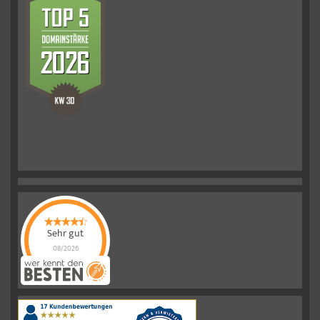
Sehr gut
08/2026
Schelkmann
Immobilien
hat
4.61
von
5
Sternen
|
110
Schelkmann
Immobilien
Bewertungen
auf