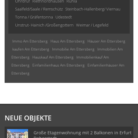
Ohrdruf
Riethnordhausen
Ruhla
Saalfeld/Saale / Remschütz
Steinbach-Hallenberg/ Viernau
Tonna / Gräfentonna
Udestedt
Unstrut- Hainich /Großengottern
Weimar / Legefeld
Immo Am Ettersberg
Haus Am Ettersberg
Häuser Am Ettersberg
kaufen Am Ettersberg
Immobilie Am Ettersberg
Immobilien Am
Ettersberg
Hauskauf Am Ettersberg
Immobilienkauf Am
Ettersberg
Einfamilienhaus Am Ettersberg
Einfamilienhäuser Am
Ettersberg
NEUE OBJEKTE
Große Etagenwohnung mit 2 Balkonen in Erfurt