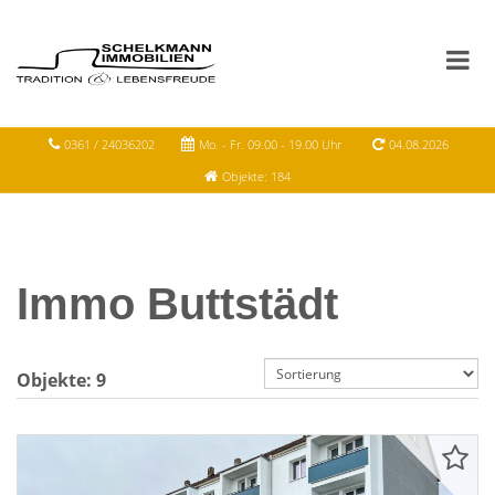
0361 / 24036202
Mo. - Fr. 09.00 - 19.00 Uhr
04.08.2026
Objekte: 184
Immo Buttstädt
Objekte:
9