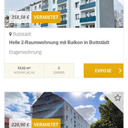
358,58 €
VERMIETET
Buttstädt
Helle 2-Raumwohnung mit Balkon in Buttstädt
Etagenwohnung
53,52 m²
2
WOHNFLÄCHE
ZIMMER
220,90 €
VERMIETET