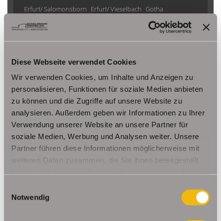
Erfurt/ Salomonsborn
Erfurt/ Vieselbach
Gotha
Grammetal
Großheringen
Gräfenhain/ Ohrdruf
Haina
Herbsleben
Ichtershausen
Kleinmölsen
Kutzleben / Lützensömmern
Nesse- Apfelstädt / Kornhochheim
Nohra
Oberhof
Diese Webseite verwendet Cookies
Ohrdruf
Riethnordhausen
Ruhla
Wir verwenden Cookies, um Inhalte und Anzeigen zu
Saalfeld/Saale / Remschütz
Steinbach-Hallenberg/ Viernau
personalisieren, Funktionen für soziale Medien anbieten
Tonna / Gräfentonna
Udestedt
zu können und die Zugriffe auf unsere Website zu
Unstrut- Hainich /Großengottern
Weimar / Legefeld
analysieren. Außerdem geben wir Informationen zu Ihrer
Verwendung unserer Website an unsere Partner für
soziale Medien, Werbung und Analysen weiter. Unsere
Immo Am Ettersberg
Haus Am Ettersberg
Häuser Am Ettersberg
Partner führen diese Informationen möglicherweise mit
kaufen Am Ettersberg
Immobilie Am Ettersberg
Immobilien Am
weiteren Daten zusammen, die Sie ihnen bereitgestellt
Ettersberg
Hauskauf Am Ettersberg
Immobilienkauf Am
haben oder die sie im Rahmen Ihrer Nutzung der Dienste
Ettersberg
Einfamilienhaus Am Ettersberg
Einfamilienhäuser Am
gesammelt haben.
Einwilligungsauswahl
Ettersberg
Notwendig