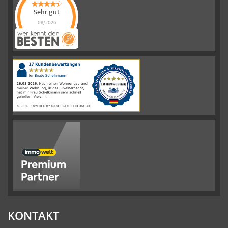
Sehr gut
08/2026
Schelkmann
Immobilien
hat
4.61
von
5
Sternen
|
110
Schelkmann
Immobilien
Bewertungen
auf
werkenntdenBESTEN.de
KONTAKT