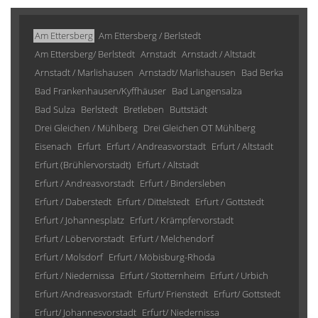
Am Ettersberg
Am Ettersberg / Berlstedt
Am Ettersberg/ Berlstedt
Arnstadt
Arnstadt / Altstadt
Arnstadt / Marlishausen
Arnstadt/ Marlishausen
Bad Berka
Bad Frankenhausen/Kyffhäuser
Bad Langensalza
Bad Sulza
Berlstedt
Bretleben
Buttstädt
Drei Gleichen / Mühlberg
Drei Gleichen OT Mühlberg
Eisenach
Erfurt
Erfurt / Andreasvorstadt
Erfurt / Altstadt
Erfurt (Brühlervorstadt)
Erfurt / Altstadt
Erfurt / Andreasvorstadt
Erfurt / Bindersleben
Erfurt / Daberstedt
Erfurt / Dittelstedt
Erfurt / Gottstedt
Erfurt / Johannesplatz
Erfurt / Krämpfervorstadt
Erfurt / Löbervorstadt
Erfurt / Melchendorf
Erfurt / Molsdorf
Erfurt / Möbisburg-Rhoda
Erfurt / Niedernissa
Erfurt / Stotternheim
Erfurt / Urbich
Erfurt /Andreasvorstadt
Erfurt/ Frienstedt
Erfurt/ Gottstedt
Erfurt/ Johannesvorstadt
Erfurt/ Niedernissa