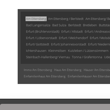
Am Ettersberg
Am Ettersberg / Berlstedt
Am Ettersberg/ Be
Bad Langensalza
Bad Sulza
Berlstedt
Bretleben
Buttstä
Erfurt (Brühlervorstadt)
Erfurt / Altstadt
Erfurt / Andreasv
Erfurt / Löbervorstadt
Erfurt / Melchendorf
Erfurt / Molsd
Erfurt/ Gottstedt
Erfurt/ Johannesvorstadt
Erfurt/ Niedern
Ichtershausen
Kleinmölsen
Kutzleben / Lützensömmern
Steinbach-Hallenberg/ Viernau
Tonna / Gräfentonna
Ude
Immo Am Ettersberg
Haus Am Ettersberg
Häuser Am Ettersb
Einfamilienhaus Am Ettersberg
Einfamilienhäuser Am Ettersbe