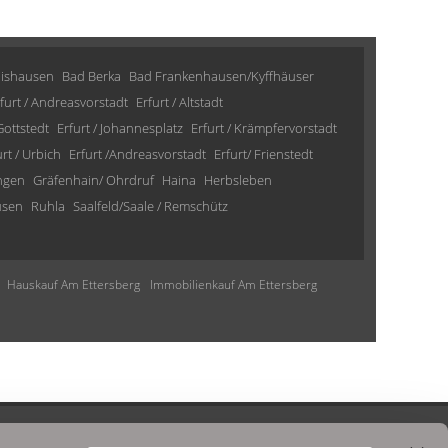
lishausen
Bad Berka
Bad Frankenhausen/Kyffhäuser
furt / Andreasvorstadt
Erfurt / Altstadt
 Gottstedt
Erfurt / Johannesplatz
Erfurt / Krämpfervorstadt
urt / Urbich
Erfurt /Andreasvorstadt
Erfurt/ Frienstedt
ngen
Gräfenhain/ Ohrdruf
Haina
Herbsleben
usen
Ruhla
Saalfeld/Saale / Remschütz
Hauskauf Am Ettersberg
Immobilienkauf Am Ettersberg