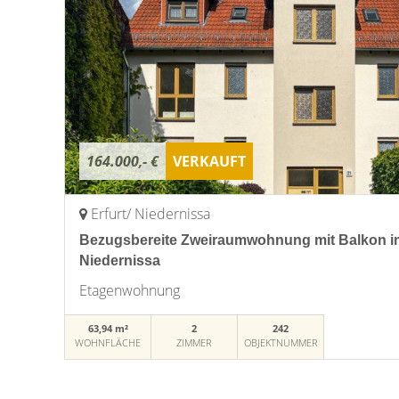
164.000,- €
VERKAUFT
Erfurt/ Niedernissa
Bezugsbereite Zweiraumwohnung mit Balkon im 
Niedernissa
Etagenwohnung
63,94 m²
2
242
WOHNFLÄCHE
ZIMMER
OBJEKTNUMMER