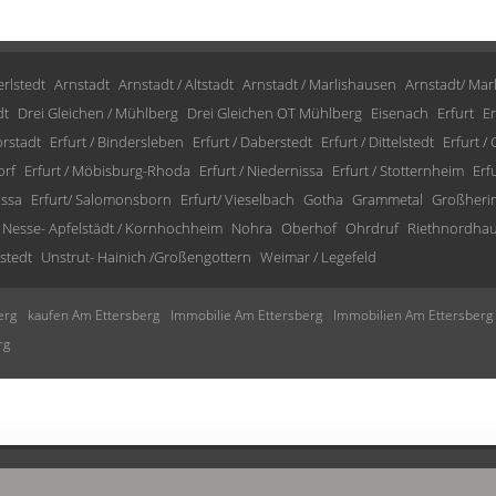
rlstedt
Arnstadt
Arnstadt / Altstadt
Arnstadt / Marlishausen
Arnstadt/ Mar
dt
Drei Gleichen / Mühlberg
Drei Gleichen OT Mühlberg
Eisenach
Erfurt
Er
orstadt
Erfurt / Bindersleben
Erfurt / Daberstedt
Erfurt / Dittelstedt
Erfurt /
orf
Erfurt / Möbisburg-Rhoda
Erfurt / Niedernissa
Erfurt / Stotternheim
Erf
issa
Erfurt/ Salomonsborn
Erfurt/ Vieselbach
Gotha
Grammetal
Großheri
Nesse- Apfelstädt / Kornhochheim
Nohra
Oberhof
Ohrdruf
Riethnordha
stedt
Unstrut- Hainich /Großengottern
Weimar / Legefeld
erg
kaufen Am Ettersberg
Immobilie Am Ettersberg
Immobilien Am Ettersberg
rg