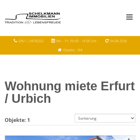
0361 / 24036202
Mo. - Fr. 09.00 - 19.00 Uhr
04.08.2026
Objekte: 184
Wohnung miete Erfurt
/ Urbich
Objekte:
1