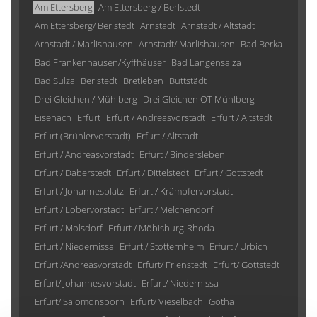
Am Ettersberg
Am Ettersberg / Berlstedt
Am Ettersberg/ Berlstedt
Arnstadt
Arnstadt / Altstadt
Arnstadt / Marlishausen
Arnstadt/ Marlishausen
Bad Berka
Bad Frankenhausen/Kyffhäuser
Bad Langensalza
Bad Sulza
Berlstedt
Bretleben
Buttstädt
Drei Gleichen / Mühlberg
Drei Gleichen OT Mühlberg
Eisenach
Erfurt
Erfurt / Andreasvorstadt
Erfurt / Altstadt
Erfurt (Brühlervorstadt)
Erfurt / Altstadt
Erfurt / Andreasvorstadt
Erfurt / Bindersleben
Erfurt / Daberstedt
Erfurt / Dittelstedt
Erfurt / Gottstedt
Erfurt / Johannesplatz
Erfurt / Krämpfervorstadt
Erfurt / Löbervorstadt
Erfurt / Melchendorf
Erfurt / Molsdorf
Erfurt / Möbisburg-Rhoda
Erfurt / Niedernissa
Erfurt / Stotternheim
Erfurt / Urbich
Erfurt /Andreasvorstadt
Erfurt/ Frienstedt
Erfurt/ Gottstedt
Erfurt/ Johannesvorstadt
Erfurt/ Niedernissa
Erfurt/ Salomonsborn
Erfurt/ Vieselbach
Gotha