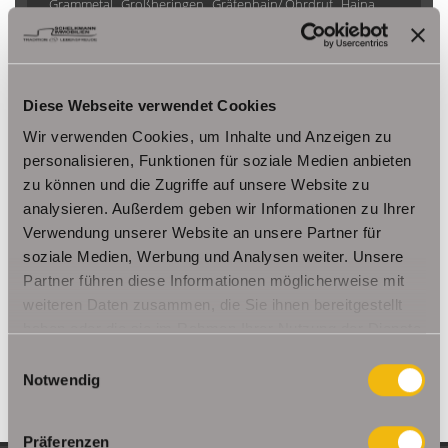
Grammetal
Großheringen
Gräfenhain/ Ohrdruf
Haina
Herbsleben
Ichtershausen
Kleinmölsen
Kutzleben / Lützensömmern
Nesse- Apfelstädt / Kornhochheim
Nohra
Oberhof
Diese Webseite verwendet Cookies
Ohrdruf
Riethnordhausen
Ruhla
Saalfeld/Saale / Remschütz
Steinbach-Hallenberg/ Viernau
Wir verwenden Cookies, um Inhalte und Anzeigen zu
Tonna / Gräfentonna
Udestedt
personalisieren, Funktionen für soziale Medien anbieten
zu können und die Zugriffe auf unsere Website zu
Unstrut- Hainich /Großengottern
Weimar / Legefeld
analysieren. Außerdem geben wir Informationen zu Ihrer
Verwendung unserer Website an unsere Partner für
Immo Am Ettersberg
Haus Am Ettersberg
Häuser Am Ettersberg
soziale Medien, Werbung und Analysen weiter. Unsere
kaufen Am Ettersberg
Immobilie Am Ettersberg
Immobilien Am
Partner führen diese Informationen möglicherweise mit
Ettersberg
Hauskauf Am Ettersberg
Immobilienkauf Am
weiteren Daten zusammen, die Sie ihnen bereitgestellt
Ettersberg
Einfamilienhaus Am Ettersberg
Einfamilienhäuser Am
haben oder die sie im Rahmen Ihrer Nutzung der Dienste
Ettersberg
gesammelt haben.
Einwilligungsauswahl
Notwendig
Präferenzen