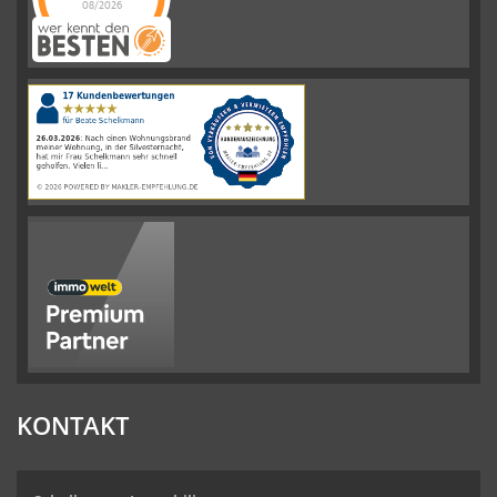
08/2026
Schelkmann
Immobilien
hat
4.61
von
5
Sternen
|
110
Schelkmann
Immobilien
Bewertungen
auf
werkenntdenBESTEN.de
KONTAKT