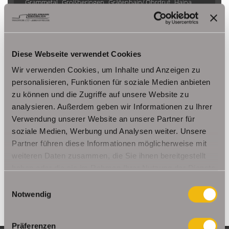
Grammetal
Großheringen
Gräfenhain/ Ohrdruf
Haina
Herbsleben
Ichtershausen
Kleinmölsen
Kutzleben / Lützensömmern
Nesse- Apfelstädt / Kornhochheim
Nohra
Oberhof
Diese Webseite verwendet Cookies
Ohrdruf
Riethnordhausen
Ruhla
Saalfeld/Saale / Remschütz
Steinbach-Hallenberg/ Viernau
Wir verwenden Cookies, um Inhalte und Anzeigen zu
Tonna / Gräfentonna
Udestedt
personalisieren, Funktionen für soziale Medien anbieten
zu können und die Zugriffe auf unsere Website zu
Unstrut- Hainich /Großengottern
Weimar / Legefeld
analysieren. Außerdem geben wir Informationen zu Ihrer
Verwendung unserer Website an unsere Partner für
Immo Am Ettersberg
Haus Am Ettersberg
Häuser Am Ettersberg
soziale Medien, Werbung und Analysen weiter. Unsere
kaufen Am Ettersberg
Immobilie Am Ettersberg
Immobilien Am
Partner führen diese Informationen möglicherweise mit
Ettersberg
Hauskauf Am Ettersberg
Immobilienkauf Am
weiteren Daten zusammen, die Sie ihnen bereitgestellt
Ettersberg
Einfamilienhaus Am Ettersberg
Einfamilienhäuser Am
haben oder die sie im Rahmen Ihrer Nutzung der Dienste
Ettersberg
gesammelt haben.
Einwilligungsauswahl
Notwendig
Präferenzen