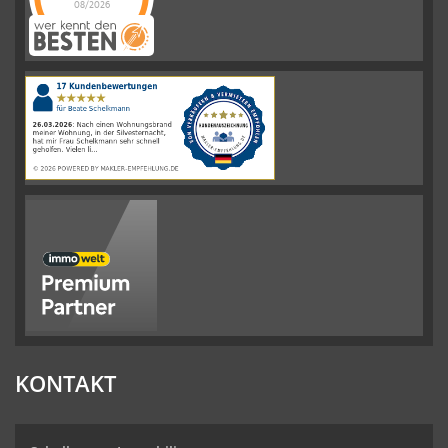
08/2026
Schelkmann
Immobilien
hat
4.61
von
5
Sternen
|
110
Schelkmann
Immobilien
Bewertungen
auf
werkenntdenBESTEN.de
KONTAKT