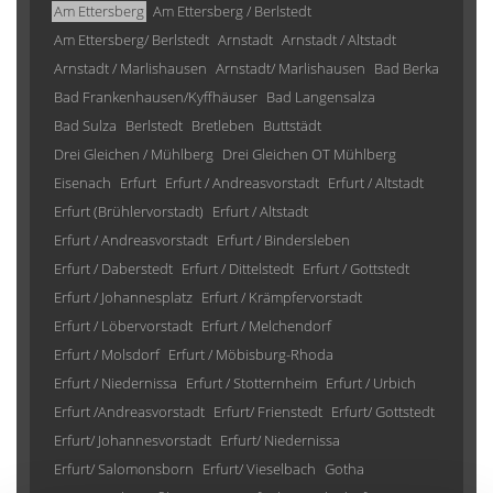
Am Ettersberg
Am Ettersberg / Berlstedt
Am Ettersberg/ Berlstedt
Arnstadt
Arnstadt / Altstadt
Arnstadt / Marlishausen
Arnstadt/ Marlishausen
Bad Berka
Bad Frankenhausen/Kyffhäuser
Bad Langensalza
Bad Sulza
Berlstedt
Bretleben
Buttstädt
Drei Gleichen / Mühlberg
Drei Gleichen OT Mühlberg
Eisenach
Erfurt
Erfurt / Andreasvorstadt
Erfurt / Altstadt
Erfurt (Brühlervorstadt)
Erfurt / Altstadt
Erfurt / Andreasvorstadt
Erfurt / Bindersleben
Erfurt / Daberstedt
Erfurt / Dittelstedt
Erfurt / Gottstedt
Erfurt / Johannesplatz
Erfurt / Krämpfervorstadt
Erfurt / Löbervorstadt
Erfurt / Melchendorf
Erfurt / Molsdorf
Erfurt / Möbisburg-Rhoda
Erfurt / Niedernissa
Erfurt / Stotternheim
Erfurt / Urbich
Erfurt /Andreasvorstadt
Erfurt/ Frienstedt
Erfurt/ Gottstedt
Erfurt/ Johannesvorstadt
Erfurt/ Niedernissa
Erfurt/ Salomonsborn
Erfurt/ Vieselbach
Gotha