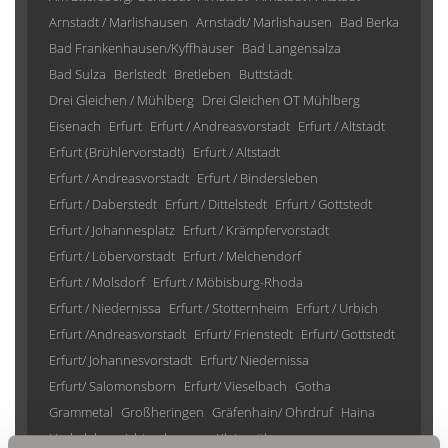
Arnstadt / Marlishausen
Arnstadt/ Marlishausen
Bad Berka
Bad Frankenhausen/Kyffhäuser
Bad Langensalza
Bad Sulza
Berlstedt
Bretleben
Buttstädt
Drei Gleichen / Mühlberg
Drei Gleichen OT Mühlberg
Eisenach
Erfurt
Erfurt / Andreasvorstadt
Erfurt / Altstadt
Erfurt (Brühlervorstadt)
Erfurt / Altstadt
Erfurt / Andreasvorstadt
Erfurt / Bindersleben
Erfurt / Daberstedt
Erfurt / Dittelstedt
Erfurt / Gottstedt
Erfurt / Johannesplatz
Erfurt / Krämpfervorstadt
Erfurt / Löbervorstadt
Erfurt / Melchendorf
Erfurt / Molsdorf
Erfurt / Möbisburg-Rhoda
Erfurt / Niedernissa
Erfurt / Stotternheim
Erfurt / Urbich
Erfurt /Andreasvorstadt
Erfurt/ Frienstedt
Erfurt/ Gottstedt
Erfurt/ Johannesvorstadt
Erfurt/ Niedernissa
Erfurt/ Salomonsborn
Erfurt/ Vieselbach
Gotha
Grammetal
Großheringen
Gräfenhain/ Ohrdruf
Haina
Herbsleben
Ichtershausen
Kleinmölsen