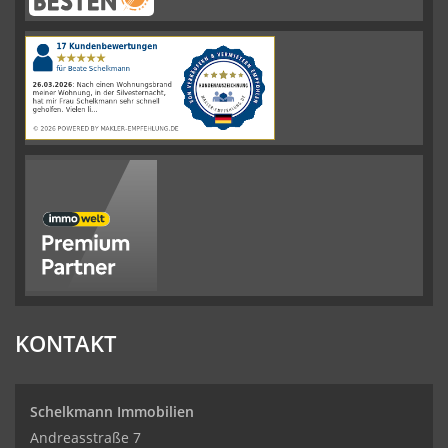
Schelkmann
Immobilien
hat
4.61
von
5
Sternen
|
110
Schelkmann
Immobilien
Bewertungen
auf
werkenntdenBESTEN.de
KONTAKT
Schelkmann Immobilien
Andreasstraße 7