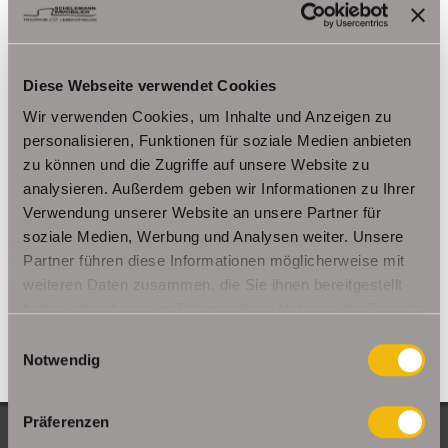
Kutzleben / Lützensömmern
Nesse- Apfelstädt / Kornhochheim
Nohra
Oberhof
Ohrdruf
Riethnordhausen
Ruhla
Diese Webseite verwendet Cookies
Saalfeld/Saale / Remschütz
Steinbach-Hallenberg/ Viernau
Wir verwenden Cookies, um Inhalte und Anzeigen zu
Tonna / Gräfentonna
Udestedt
personalisieren, Funktionen für soziale Medien anbieten
Unstrut- Hainich /Großengottern
Weimar / Legefeld
zu können und die Zugriffe auf unsere Website zu
analysieren. Außerdem geben wir Informationen zu Ihrer
Immo Am Ettersberg
Haus Am Ettersberg
Häuser Am Ettersberg
Verwendung unserer Website an unsere Partner für
kaufen Am Ettersberg
Immobilie Am Ettersberg
Immobilien Am
soziale Medien, Werbung und Analysen weiter. Unsere
Ettersberg
Hauskauf Am Ettersberg
Immobilienkauf Am
Partner führen diese Informationen möglicherweise mit
Ettersberg
Einfamilienhaus Am Ettersberg
Einfamilienhäuser Am
weiteren Daten zusammen, die Sie ihnen bereitgestellt
Ettersberg
haben oder die sie im Rahmen Ihrer Nutzung der Dienste
gesammelt haben.
Einwilligungsauswahl
Notwendig
Präferenzen
NEUE OBJEKTE