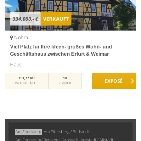
334.000,- €
VERKAUFT
Nohra
Viel Platz für Ihre Ideen- großes Wohn- und
Geschäftshaus zwischen Erfurt & Weimar
Haus
191,77 m²
10
WOHNFLÄCHE
ZIMMER
Am Ettersberg
Am Ettersberg / Berlstedt
Am Ettersberg/ Berlstedt
Arnstadt
Arnstadt / Altstadt