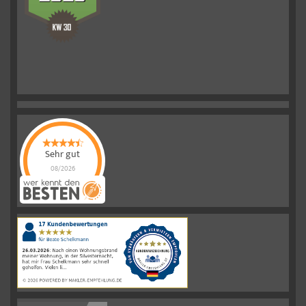
Sehr gut
08/2026
Schelkmann
Immobilien
hat
4.61
von
5
Sternen
|
110
Schelkmann
Immobilien
Bewertungen
auf
werkenntdenBESTEN.de