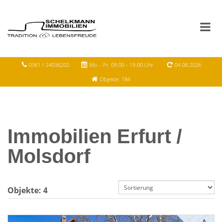
0361 / 24036202
Mo. - Fr. 09.00 - 19.00 Uhr
04.08.2026
Objekte: 184
Immobilien Erfurt /
Molsdorf
Objekte:
4