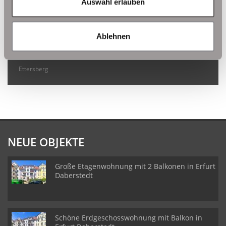
Auswahl erlauben
Immo Am Ettersberg
Haus Am Ettersberg
Häuser Am Ettersberg
kaufen Am Ettersberg
Immobilie Am Ettersberg
Immobilien Am
Ablehnen
Ettersberg
Hauskauf Am Ettersberg
Immobilienkauf Am
Ettersberg
Einfamilienhaus Am Ettersberg
Einfamilienhäuser Am
Ettersberg
NEUE OBJEKTE
Große Etagenwohnung mit 2 Balkonen in Erfurt
Daberstedt
Schöne Erdgeschosswohnung mit Balkon in