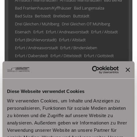
Arnstadt / Marlishausen
Arnstadt/ Marlishausen
Bad Berka
Bad Frankenhausen/Kyffhäuser
Bad Langensalza
Bad Sulza
Berlstedt
Bretleben
Buttstädt
Drei Gleichen / Mühlberg
Drei Gleichen OT Mühlberg
Eisenach
Erfurt
Erfurt / Andreasvorstadt
Erfurt / Altstadt
Erfurt (Brühlervorstadt)
Erfurt / Altstadt
Erfurt / Andreasvorstadt
Erfurt / Bindersleben
Erfurt / Daberstedt
Erfurt / Dittelstedt
Erfurt / Gottstedt
Erfurt / Johannesplatz
Erfurt / Krämpfervorstadt
Erfurt / Löbervorstadt
Erfurt / Melchendorf
Erfurt / Molsdorf
Erfurt / Möbisburg-Rhoda
Erfurt / Niedernissa
Erfurt / Stotternheim
Erfurt / Urbich
Diese Webseite verwendet Cookies
Erfurt /Andreasvorstadt
Erfurt/ Frienstedt
Erfurt/ Gottstedt
Wir verwenden Cookies, um Inhalte und Anzeigen zu
Erfurt/ Johannesvorstadt
Erfurt/ Niedernissa
personalisieren, Funktionen für soziale Medien anbieten
Erfurt/ Salomonsborn
Erfurt/ Vieselbach
Gotha
zu können und die Zugriffe auf unsere Website zu
Grammetal
Großheringen
Gräfenhain/ Ohrdruf
Haina
analysieren. Außerdem geben wir Informationen zu Ihrer
Herbsleben
Ichtershausen
Kleinmölsen
Verwendung unserer Website an unsere Partner für
Kutzleben / Lützensömmern