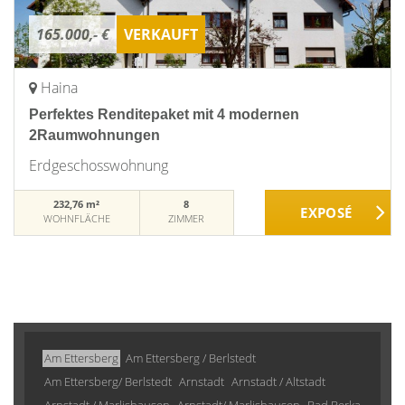
165.000,- €
VERKAUFT
Haina
Perfektes Renditepaket mit 4 modernen
2Raumwohnungen
Erdgeschosswohnung
232,76 m²
8
WOHNFLÄCHE
ZIMMER
Am Ettersberg
Am Ettersberg / Berlstedt
Am Ettersberg/ Berlstedt
Arnstadt
Arnstadt / Altstadt