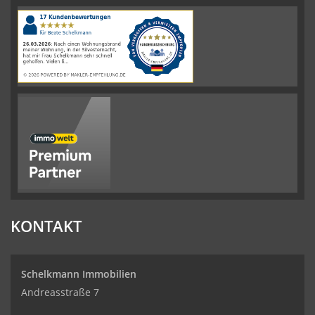
4.61
von
5
Sternen
|
110
Schelkmann
Immobilien
Bewertungen
auf
werkenntdenBESTEN.de
KONTAKT
Schelkmann Immobilien
Andreasstraße 7