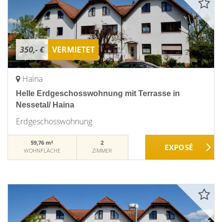
350,- €
VERMIETET
Haina
Helle Erdgeschosswohnung mit Terrasse in
Nessetal/ Haina
Erdgeschosswohnung
59,76 m²
2
WOHNFLÄCHE
ZIMMER