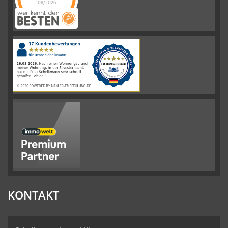
08/2026
Schelkmann
Immobilien
hat
4.61
von
5
Sternen
|
110
Schelkmann
Immobilien
Bewertungen
auf
werkenntdenBESTEN.de
KONTAKT