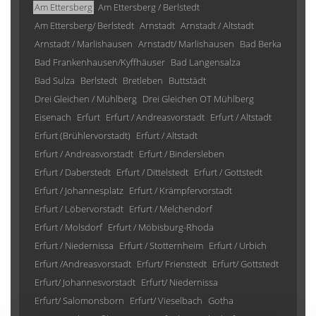
Am Ettersberg
Am Ettersberg / Berlstedt
Am Ettersberg/ Berlstedt
Arnstadt
Arnstadt / Altstadt
Arnstadt / Marlishausen
Arnstadt/ Marlishausen
Bad Berka
Bad Frankenhausen/Kyffhäuser
Bad Langensalza
Bad Sulza
Berlstedt
Bretleben
Buttstädt
Drei Gleichen / Mühlberg
Drei Gleichen OT Mühlberg
Eisenach
Erfurt
Erfurt / Andreasvorstadt
Erfurt / Altstadt
Erfurt (Brühlervorstadt)
Erfurt / Altstadt
Erfurt / Andreasvorstadt
Erfurt / Bindersleben
Erfurt / Daberstedt
Erfurt / Dittelstedt
Erfurt / Gottstedt
Erfurt / Johannesplatz
Erfurt / Krämpfervorstadt
Erfurt / Löbervorstadt
Erfurt / Melchendorf
Erfurt / Molsdorf
Erfurt / Möbisburg-Rhoda
Erfurt / Niedernissa
Erfurt / Stotternheim
Erfurt / Urbich
Erfurt /Andreasvorstadt
Erfurt/ Frienstedt
Erfurt/ Gottstedt
Erfurt/ Johannesvorstadt
Erfurt/ Niedernissa
Erfurt/ Salomonsborn
Erfurt/ Vieselbach
Gotha