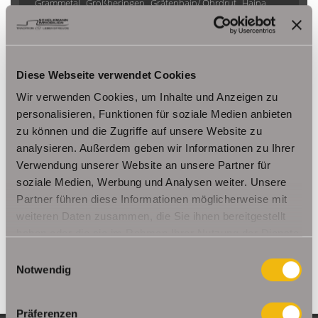
Grammetal
Großheringen
Gräfenhain/ Ohrdruf
Haina
Herbsleben
Ichtershausen
Kleinmölsen
Kutzleben / Lützensömmern
Nesse- Apfelstädt / Kornhochheim
Nohra
Oberhof
Diese Webseite verwendet Cookies
Ohrdruf
Riethnordhausen
Ruhla
Saalfeld/Saale / Remschütz
Steinbach-Hallenberg/ Viernau
Wir verwenden Cookies, um Inhalte und Anzeigen zu
Tonna / Gräfentonna
Udestedt
personalisieren, Funktionen für soziale Medien anbieten
zu können und die Zugriffe auf unsere Website zu
Unstrut- Hainich /Großengottern
Weimar / Legefeld
analysieren. Außerdem geben wir Informationen zu Ihrer
Verwendung unserer Website an unsere Partner für
Immo Am Ettersberg
Haus Am Ettersberg
Häuser Am Ettersberg
soziale Medien, Werbung und Analysen weiter. Unsere
kaufen Am Ettersberg
Immobilie Am Ettersberg
Immobilien Am
Partner führen diese Informationen möglicherweise mit
Ettersberg
Hauskauf Am Ettersberg
Immobilienkauf Am
weiteren Daten zusammen, die Sie ihnen bereitgestellt
Ettersberg
Einfamilienhaus Am Ettersberg
Einfamilienhäuser Am
haben oder die sie im Rahmen Ihrer Nutzung der Dienste
Ettersberg
gesammelt haben.
Einwilligungsauswahl
Notwendig
Präferenzen