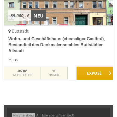
NEU
85.000,- €
Buttstädt
Wohn- und Geschäftshaus (ehemaliger Gasthof),
Bestandteil des Denkmalensembles Buttstädter
Altstadt
Haus
200 m²
11
WOHNFLÄCHE
ZIMMER
Am Ettersberg
Am Ettersberg / Berlstedt