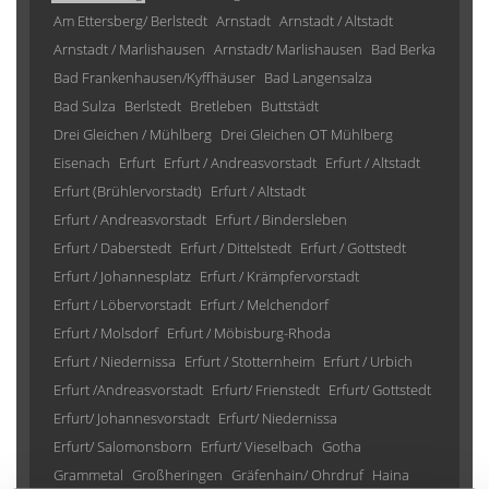
Am Ettersberg/ Berlstedt
Arnstadt
Arnstadt / Altstadt
Arnstadt / Marlishausen
Arnstadt/ Marlishausen
Bad Berka
Bad Frankenhausen/Kyffhäuser
Bad Langensalza
Bad Sulza
Berlstedt
Bretleben
Buttstädt
Drei Gleichen / Mühlberg
Drei Gleichen OT Mühlberg
Eisenach
Erfurt
Erfurt / Andreasvorstadt
Erfurt / Altstadt
Erfurt (Brühlervorstadt)
Erfurt / Altstadt
Erfurt / Andreasvorstadt
Erfurt / Bindersleben
Erfurt / Daberstedt
Erfurt / Dittelstedt
Erfurt / Gottstedt
Erfurt / Johannesplatz
Erfurt / Krämpfervorstadt
Erfurt / Löbervorstadt
Erfurt / Melchendorf
Erfurt / Molsdorf
Erfurt / Möbisburg-Rhoda
Erfurt / Niedernissa
Erfurt / Stotternheim
Erfurt / Urbich
Erfurt /Andreasvorstadt
Erfurt/ Frienstedt
Erfurt/ Gottstedt
Erfurt/ Johannesvorstadt
Erfurt/ Niedernissa
Erfurt/ Salomonsborn
Erfurt/ Vieselbach
Gotha
Grammetal
Großheringen
Gräfenhain/ Ohrdruf
Haina