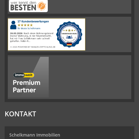
Schelkmann
Immobilien
hat
4.61
von
5
Sternen
|
110
Schelkmann
Immobilien
Bewertungen
auf
werkenntdenBESTEN.de
KONTAKT
Schelkmann Immobilien