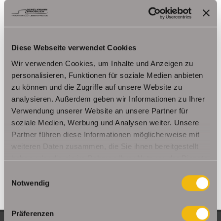
Herbsleben
Ichtershausen
Kleinmölsen
Kutzleben / Lützensömmern
Nesse- Apfelstädt / Kornhochheim
Nohra
Oberhof
Ohrdruf
Riethnordhausen
Ruhla
Diese Webseite verwendet Cookies
Saalfeld/Saale / Remschütz
Steinbach-Hallenberg/ Viernau
Wir verwenden Cookies, um Inhalte und Anzeigen zu
Tonna / Gräfentonna
Udestedt
personalisieren, Funktionen für soziale Medien anbieten
Unstrut- Hainich /Großengottern
Weimar / Legefeld
zu können und die Zugriffe auf unsere Website zu
analysieren. Außerdem geben wir Informationen zu Ihrer
Immo Am Ettersberg
Haus Am Ettersberg
Häuser Am Ettersberg
Verwendung unserer Website an unsere Partner für
kaufen Am Ettersberg
Immobilie Am Ettersberg
Immobilien Am
soziale Medien, Werbung und Analysen weiter. Unsere
Partner führen diese Informationen möglicherweise mit
Ettersberg
Hauskauf Am Ettersberg
Immobilienkauf Am
weiteren Daten zusammen, die Sie ihnen bereitgestellt
Ettersberg
Einfamilienhaus Am Ettersberg
Einfamilienhäuser Am
haben oder die sie im Rahmen Ihrer Nutzung der Dienste
Ettersberg
gesammelt haben.
Einwilligungsauswahl
Notwendig
Präferenzen