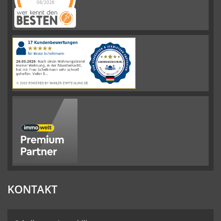
08/2026
Schelkmann
Immobilien
hat
4.61
von
5
Sternen
|
110
Schelkmann
Immobilien
Bewertungen
auf
werkenntdenBESTEN.de
KONTAKT