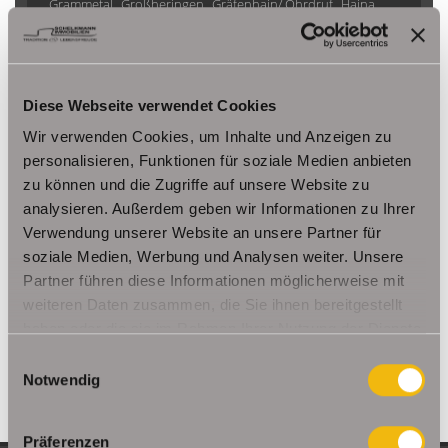
Grammetal
Großheringen
Gräfenhain/ Ohrdruf
Haina
Herbsleben
Ichtershausen
Kleinmölsen
Kutzleben / Lützensömmern
Nesse- Apfelstädt / Kornhochheim
Nohra
Oberhof
Diese Webseite verwendet Cookies
Ohrdruf
Riethnordhausen
Ruhla
Saalfeld/Saale / Remschütz
Steinbach-Hallenberg/ Viernau
Wir verwenden Cookies, um Inhalte und Anzeigen zu
Tonna / Gräfentonna
Udestedt
personalisieren, Funktionen für soziale Medien anbieten
zu können und die Zugriffe auf unsere Website zu
Unstrut- Hainich /Großengottern
Weimar / Legefeld
analysieren. Außerdem geben wir Informationen zu Ihrer
Verwendung unserer Website an unsere Partner für
Immo Am Ettersberg
Haus Am Ettersberg
Häuser Am Ettersberg
soziale Medien, Werbung und Analysen weiter. Unsere
kaufen Am Ettersberg
Immobilie Am Ettersberg
Immobilien Am
Partner führen diese Informationen möglicherweise mit
Ettersberg
Hauskauf Am Ettersberg
Immobilienkauf Am
weiteren Daten zusammen, die Sie ihnen bereitgestellt
Ettersberg
Einfamilienhaus Am Ettersberg
Einfamilienhäuser Am
haben oder die sie im Rahmen Ihrer Nutzung der Dienste
Ettersberg
gesammelt haben.
Einwilligungsauswahl
Notwendig
Präferenzen