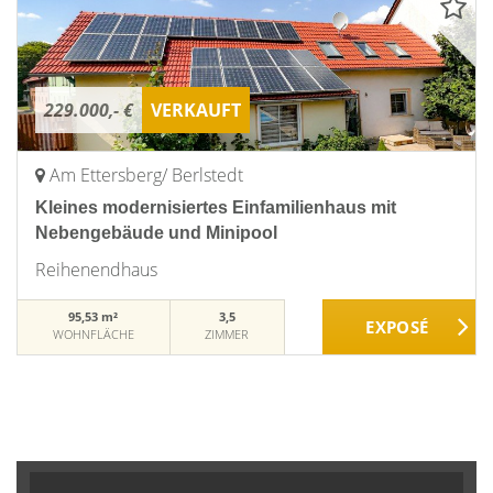
229.000,- €
VERKAUFT
Am Ettersberg/ Berlstedt
Kleines modernisiertes Einfamilienhaus mit
Nebengebäude und Minipool
Reihenendhaus
95,53 m²
3,5
WOHNFLÄCHE
ZIMMER