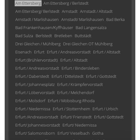
Am Ettersberg
Am Ettersberg / Berlstedt
Am Ettersberg/ Berlstedt
Arnstadt
Arnstadt / Altstadt
Arnstadt / Marlishausen
Arnstadt/ Marlishausen
Bad Berka
Bad Frankenhausen/Kyffhäuser
Bad Langensalza
Bad Sulza
Berlstedt
Bretleben
Buttstädt
Drei Gleichen / Mühlberg
Drei Gleichen OT Mühlberg
Eisenach
Erfurt
Erfurt / Andreasvorstadt
Erfurt / Altstadt
Erfurt (Brühlervorstadt)
Erfurt / Altstadt
Erfurt / Andreasvorstadt
Erfurt / Bindersleben
Erfurt / Daberstedt
Erfurt / Dittelstedt
Erfurt / Gottstedt
Erfurt / Johannesplatz
Erfurt / Krämpfervorstadt
Erfurt / Löbervorstadt
Erfurt / Melchendorf
Erfurt / Molsdorf
Erfurt / Möbisburg-Rhoda
Erfurt / Niedernissa
Erfurt / Stotternheim
Erfurt / Urbich
Erfurt /Andreasvorstadt
Erfurt/ Frienstedt
Erfurt/ Gottstedt
Erfurt/ Johannesvorstadt
Erfurt/ Niedernissa
Erfurt/ Salomonsborn
Erfurt/ Vieselbach
Gotha