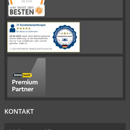
08/2026
Schelkmann
Immobilien
hat
4.61
von
5
Sternen
|
110
Schelkmann
Immobilien
Bewertungen
auf
werkenntdenBESTEN.de
KONTAKT