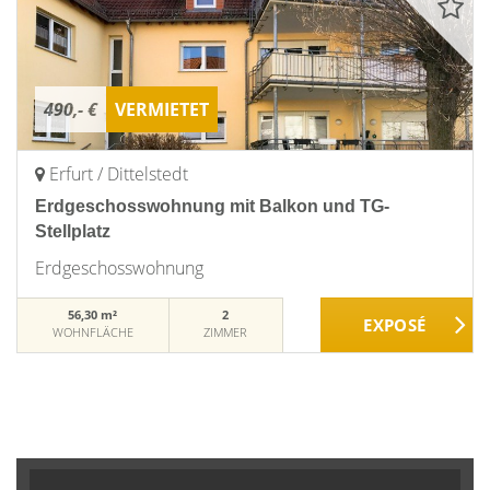
490,- €
VERMIETET
Erfurt / Dittelstedt
Erdgeschosswohnung mit Balkon und TG-
Stellplatz
Erdgeschosswohnung
56,30 m²
2
WOHNFLÄCHE
ZIMMER