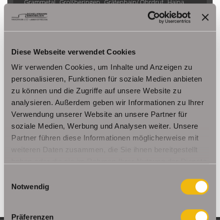
Grammetal
Großheringen
Gräfenhain/ Ohrdruf
Haina
Herbsleben
Ichtershausen
Kleinmölsen
Kutzleben / Lützensömmern
Nesse- Apfelstädt / Kornhochheim
Nohra
Oberhof
Diese Webseite verwendet Cookies
Ohrdruf
Riethnordhausen
Ruhla
Saalfeld/Saale / Remschütz
Steinbach-Hallenberg/ Viernau
Wir verwenden Cookies, um Inhalte und Anzeigen zu
Tonna / Gräfentonna
Udestedt
personalisieren, Funktionen für soziale Medien anbieten
zu können und die Zugriffe auf unsere Website zu
Unstrut- Hainich /Großengottern
Weimar / Legefeld
analysieren. Außerdem geben wir Informationen zu Ihrer
Verwendung unserer Website an unsere Partner für
Immo Am Ettersberg
Haus Am Ettersberg
Häuser Am Ettersberg
soziale Medien, Werbung und Analysen weiter. Unsere
kaufen Am Ettersberg
Immobilie Am Ettersberg
Immobilien Am
Partner führen diese Informationen möglicherweise mit
Ettersberg
Hauskauf Am Ettersberg
Immobilienkauf Am
weiteren Daten zusammen, die Sie ihnen bereitgestellt
Ettersberg
Einfamilienhaus Am Ettersberg
Einfamilienhäuser Am
haben oder die sie im Rahmen Ihrer Nutzung der Dienste
Ettersberg
gesammelt haben.
Einwilligungsauswahl
Notwendig
Präferenzen