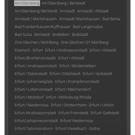
Am Ettersberg
Am Ettersberg / Berlstedt
Am Ettersberg/ Berlstedt
Arnstadt
Arnstadt / Altstadt
Arnstadt / Marlishausen
Arnstadt/ Marlishausen
Bad Berka
Bad Frankenhausen/Kyffhäuser
Bad Langensalza
Bad Sulza
Berlstedt
Bretleben
Buttstädt
Drei Gleichen / Mühlberg
Drei Gleichen OT Mühlberg
Eisenach
Erfurt
Erfurt / Andreasvorstadt
Erfurt / Altstadt
Erfurt (Brühlervorstadt)
Erfurt / Altstadt
Erfurt / Andreasvorstadt
Erfurt / Bindersleben
Erfurt / Daberstedt
Erfurt / Dittelstedt
Erfurt / Gottstedt
Erfurt / Johannesplatz
Erfurt / Krämpfervorstadt
Erfurt / Löbervorstadt
Erfurt / Melchendorf
Erfurt / Molsdorf
Erfurt / Möbisburg-Rhoda
Erfurt / Niedernissa
Erfurt / Stotternheim
Erfurt / Urbich
Erfurt /Andreasvorstadt
Erfurt/ Frienstedt
Erfurt/ Gottstedt
Erfurt/ Johannesvorstadt
Erfurt/ Niedernissa
Erfurt/ Salomonsborn
Erfurt/ Vieselbach
Gotha