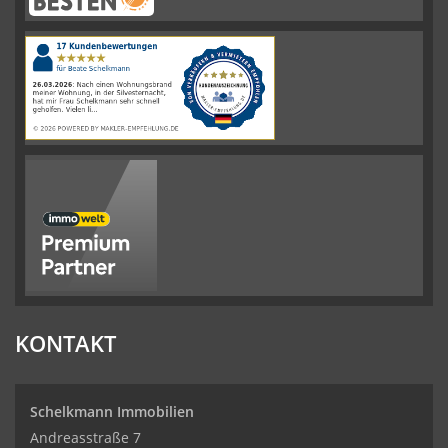
Schelkmann
Immobilien
hat
4.61
von
5
Sternen
|
110
Schelkmann
Immobilien
Bewertungen
auf
werkenntdenBESTEN.de
KONTAKT
Schelkmann Immobilien
Andreasstraße 7