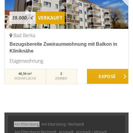
39.000,- €
VERKAUFT
Bad Berka
Bezugsbereite Zweiraumwohnung mit Balkon in
Kliniknähe
Etagenwohnung
46,34 m²
2
WOHNFLÄCHE
ZIMMER
Am Ettersberg
Am Ettersberg / Berlstedt
Am Ettersberg/ Berlstedt
Arnstadt
Arnstadt / Altstadt