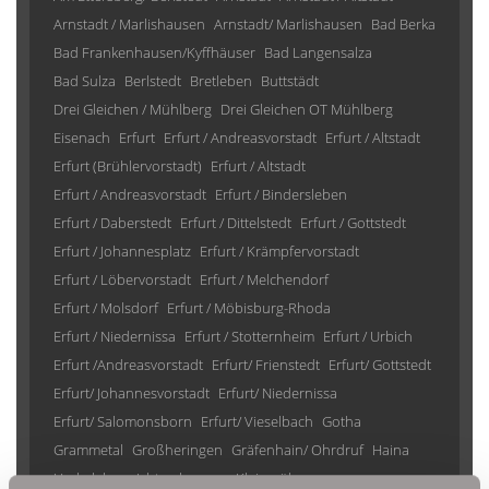
Arnstadt / Marlishausen
Arnstadt/ Marlishausen
Bad Berka
Bad Frankenhausen/Kyffhäuser
Bad Langensalza
Bad Sulza
Berlstedt
Bretleben
Buttstädt
Drei Gleichen / Mühlberg
Drei Gleichen OT Mühlberg
Eisenach
Erfurt
Erfurt / Andreasvorstadt
Erfurt / Altstadt
Erfurt (Brühlervorstadt)
Erfurt / Altstadt
Erfurt / Andreasvorstadt
Erfurt / Bindersleben
Erfurt / Daberstedt
Erfurt / Dittelstedt
Erfurt / Gottstedt
Erfurt / Johannesplatz
Erfurt / Krämpfervorstadt
Erfurt / Löbervorstadt
Erfurt / Melchendorf
Erfurt / Molsdorf
Erfurt / Möbisburg-Rhoda
Erfurt / Niedernissa
Erfurt / Stotternheim
Erfurt / Urbich
Erfurt /Andreasvorstadt
Erfurt/ Frienstedt
Erfurt/ Gottstedt
Erfurt/ Johannesvorstadt
Erfurt/ Niedernissa
Erfurt/ Salomonsborn
Erfurt/ Vieselbach
Gotha
Grammetal
Großheringen
Gräfenhain/ Ohrdruf
Haina
Herbsleben
Ichtershausen
Kleinmölsen