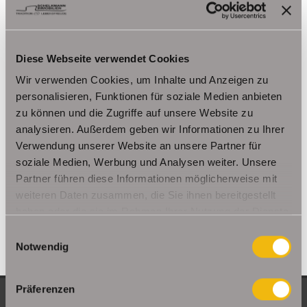
Kutzleben / Lützensömmern
Nesse- Apfelstädt / Kornhochheim
Nohra
Oberhof
Ohrdruf
Riethnordhausen
Ruhla
Diese Webseite verwendet Cookies
Saalfeld/Saale / Remschütz
Steinbach-Hallenberg/ Viernau
Wir verwenden Cookies, um Inhalte und Anzeigen zu
Tonna / Gräfentonna
Udestedt
personalisieren, Funktionen für soziale Medien anbieten
Unstrut- Hainich /Großengottern
Weimar / Legefeld
zu können und die Zugriffe auf unsere Website zu
analysieren. Außerdem geben wir Informationen zu Ihrer
Immo Am Ettersberg
Haus Am Ettersberg
Häuser Am Ettersberg
Verwendung unserer Website an unsere Partner für
kaufen Am Ettersberg
Immobilie Am Ettersberg
Immobilien Am
soziale Medien, Werbung und Analysen weiter. Unsere
Ettersberg
Hauskauf Am Ettersberg
Immobilienkauf Am
Partner führen diese Informationen möglicherweise mit
Ettersberg
Einfamilienhaus Am Ettersberg
Einfamilienhäuser Am
weiteren Daten zusammen, die Sie ihnen bereitgestellt
Ettersberg
haben oder die sie im Rahmen Ihrer Nutzung der Dienste
gesammelt haben.
Einwilligungsauswahl
Notwendig
Präferenzen
NEUE OBJEKTE