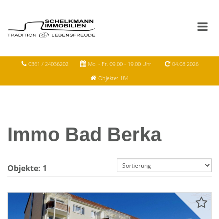
0361 / 24036202
Mo. - Fr. 09.00 - 19.00 Uhr
04.08.2026
Objekte: 184
Immo Bad Berka
Objekte:
1