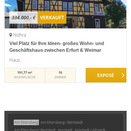
334.000,- €
VERKAUFT
Nohra
Viel Platz für Ihre Ideen- großes Wohn- und
Geschäftshaus zwischen Erfurt & Weimar
Haus
191,77 m²
10
WOHNFLÄCHE
ZIMMER
Am Ettersberg
Am Ettersberg / Berlstedt
Am Ettersberg/ Berlstedt
Arnstadt
Arnstadt / Altstadt