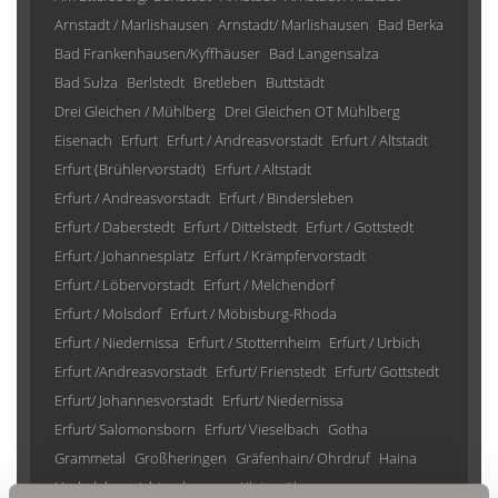
Arnstadt / Marlishausen
Arnstadt/ Marlishausen
Bad Berka
Bad Frankenhausen/Kyffhäuser
Bad Langensalza
Bad Sulza
Berlstedt
Bretleben
Buttstädt
Drei Gleichen / Mühlberg
Drei Gleichen OT Mühlberg
Eisenach
Erfurt
Erfurt / Andreasvorstadt
Erfurt / Altstadt
Erfurt (Brühlervorstadt)
Erfurt / Altstadt
Erfurt / Andreasvorstadt
Erfurt / Bindersleben
Erfurt / Daberstedt
Erfurt / Dittelstedt
Erfurt / Gottstedt
Erfurt / Johannesplatz
Erfurt / Krämpfervorstadt
Erfurt / Löbervorstadt
Erfurt / Melchendorf
Erfurt / Molsdorf
Erfurt / Möbisburg-Rhoda
Erfurt / Niedernissa
Erfurt / Stotternheim
Erfurt / Urbich
Erfurt /Andreasvorstadt
Erfurt/ Frienstedt
Erfurt/ Gottstedt
Erfurt/ Johannesvorstadt
Erfurt/ Niedernissa
Erfurt/ Salomonsborn
Erfurt/ Vieselbach
Gotha
Grammetal
Großheringen
Gräfenhain/ Ohrdruf
Haina
Herbsleben
Ichtershausen
Kleinmölsen