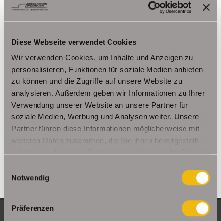
Kutzleben / Lützensömmern
Nesse- Apfelstädt / Kornhochheim
Nohra
Oberhof
Ohrdruf
Riethnordhausen
Ruhla
Diese Webseite verwendet Cookies
Saalfeld/Saale / Remschütz
Steinbach-Hallenberg/ Viernau
Wir verwenden Cookies, um Inhalte und Anzeigen zu
Tonna / Gräfentonna
Udestedt
personalisieren, Funktionen für soziale Medien anbieten
Unstrut- Hainich /Großengottern
Weimar / Legefeld
zu können und die Zugriffe auf unsere Website zu
analysieren. Außerdem geben wir Informationen zu Ihrer
Immo Am Ettersberg
Haus Am Ettersberg
Häuser Am Ettersberg
Verwendung unserer Website an unsere Partner für
kaufen Am Ettersberg
Immobilie Am Ettersberg
Immobilien Am
soziale Medien, Werbung und Analysen weiter. Unsere
Ettersberg
Hauskauf Am Ettersberg
Immobilienkauf Am
Partner führen diese Informationen möglicherweise mit
Ettersberg
Einfamilienhaus Am Ettersberg
Einfamilienhäuser Am
weiteren Daten zusammen, die Sie ihnen bereitgestellt
Ettersberg
haben oder die sie im Rahmen Ihrer Nutzung der Dienste
gesammelt haben.
Einwilligungsauswahl
Notwendig
Präferenzen
NEUE OBJEKTE