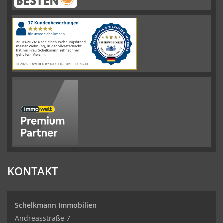
Schelkmann
Immobilien
hat
4.61
von
5
Sternen
|
110
Schelkmann
Immobilien
Bewertungen
auf
werkenntdenBESTEN.de
KONTAKT
Schelkmann Immobilien
Andreasstraße 7