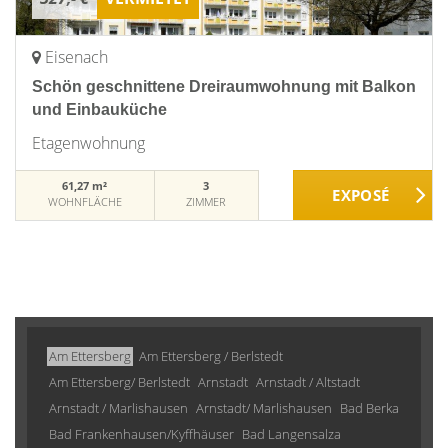
Eisenach
Schön geschnittene Dreiraumwohnung mit Balkon
und Einbauküche
Etagenwohnung
61,27 m²
3
WOHNFLÄCHE
ZIMMER
Am Ettersberg
Am Ettersberg / Berlstedt
Am Ettersberg/ Berlstedt
Arnstadt
Arnstadt / Altstadt
Arnstadt / Marlishausen
Arnstadt/ Marlishausen
Bad Berka
Bad Frankenhausen/Kyffhäuser
Bad Langensalza