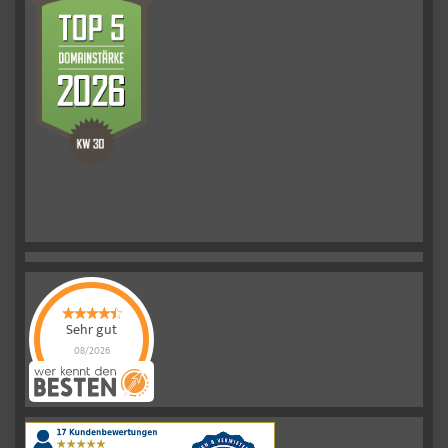
Sehr gut
08/2026
Schelkmann
Immobilien
hat
4.61
von
5
Sternen
|
110
Schelkmann
Immobilien
Bewertungen