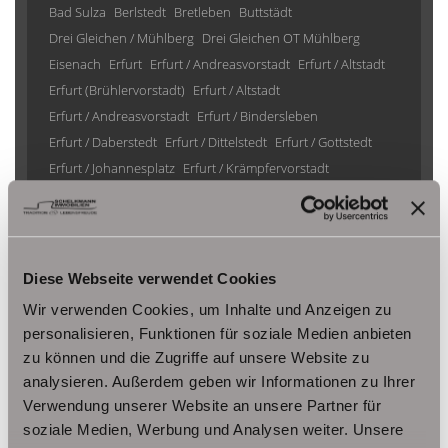
Bad Sulza
Berlstedt
Bretleben
Buttstädt
Drei Gleichen / Mühlberg
Drei Gleichen OT Mühlberg
Eisenach
Erfurt
Erfurt / Andreasvorstadt
Erfurt / Altstadt
Erfurt (Brühlervorstadt)
Erfurt / Altstadt
Erfurt / Andreasvorstadt
Erfurt / Bindersleben
Erfurt / Daberstedt
Erfurt / Dittelstedt
Erfurt / Gottstedt
Erfurt / Johannesplatz
Erfurt / Krämpfervorstadt
Erfurt / Löbervorstadt
Erfurt / Melchendorf
Erfurt / Molsdorf
Erfurt / Möbisburg-Rhoda
Erfurt / Niedernissa
Erfurt / Stotternheim
Erfurt / Urbich
Erfurt /Andreasvorstadt
Erfurt/ Frienstedt
Erfurt/ Gottstedt
Diese Webseite verwendet Cookies
Erfurt/ Johannesvorstadt
Erfurt/ Niedernissa
Wir verwenden Cookies, um Inhalte und Anzeigen zu
Erfurt/ Salomonsborn
Erfurt/ Vieselbach
Gotha
personalisieren, Funktionen für soziale Medien anbieten
Grammetal
Großheringen
Gräfenhain/ Ohrdruf
Haina
zu können und die Zugriffe auf unsere Website zu
Herbsleben
Ichtershausen
Kleinmölsen
analysieren. Außerdem geben wir Informationen zu Ihrer
Kutzleben / Lützensömmern
Verwendung unserer Website an unsere Partner für
Nesse- Apfelstädt / Kornhochheim
Nohra
Oberhof
soziale Medien, Werbung und Analysen weiter. Unsere