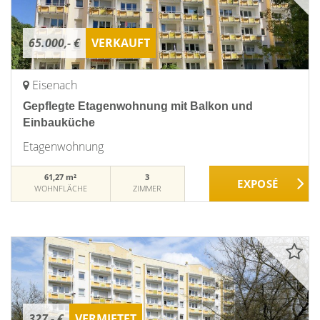
65.000,- €
VERKAUFT
Eisenach
Gepflegte Etagenwohnung mit Balkon und
Einbauküche
Etagenwohnung
61,27 m²
3
WOHNFLÄCHE
ZIMMER
327,- €
VERMIETET