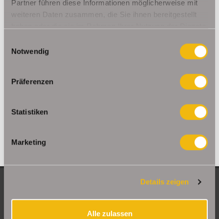
Ohrdruf
Riethnordhausen
Ruhla
Partner führen diese Informationen möglicherweise mit
weiteren Daten zusammen, die Sie ihnen bereitgestellt
Saalfeld/Saale / Remschütz
Steinbach-Hallenberg/ Viernau
haben oder die sie im Rahmen Ihrer Nutzung der Dienste
Tonna / Gräfentonna
Udestedt
gesammelt haben.
Unstrut- Hainich /Großengottern
Weimar / Legefeld
Einwilligungsauswahl
Notwendig
Immo Am Ettersberg
Haus Am Ettersberg
Häuser Am Ettersberg
kaufen Am Ettersberg
Immobilie Am Ettersberg
Immobilien Am
Präferenzen
Ettersberg
Hauskauf Am Ettersberg
Immobilienkauf Am
Ettersberg
Einfamilienhaus Am Ettersberg
Einfamilienhäuser Am
Statistiken
Ettersberg
Marketing
Details zeigen
NEUE OBJEKTE
Große Etagenwohnung mit 2 Balkonen in Erfurt
Alle zulassen