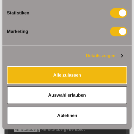
Statistiken
220,90 €
VERMIETET
Marketing
Buttstädt
Einraumwohnung mit Balkon in Zentrumsnähe
Details zeigen
Erdgeschosswohnung
Alle zulassen
32,97 m²
1
WOHNFLÄCHE
ZIMMER
Auswahl erlauben
Ablehnen
Am Ettersberg
Am Ettersberg / Berlstedt