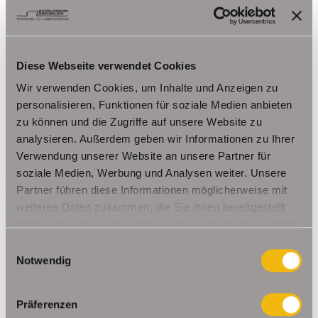
Diese Webseite verwendet Cookies
Wir verwenden Cookies, um Inhalte und Anzeigen zu
personalisieren, Funktionen für soziale Medien anbieten
220,90 €
VERMIETET
zu können und die Zugriffe auf unsere Website zu
analysieren. Außerdem geben wir Informationen zu Ihrer
Buttstädt
Verwendung unserer Website an unsere Partner für
soziale Medien, Werbung und Analysen weiter. Unsere
Renovierte Singlewohnung mit Balkon
Partner führen diese Informationen möglicherweise mit
Etagenwohnung
weiteren Daten zusammen, die Sie ihnen bereitgestellt
haben oder die sie im Rahmen Ihrer Nutzung der Dienste
32,97 m²
1
gesammelt haben.
Einwilligungsauswahl
WOHNFLÄCHE
ZIMMER
Notwendig
Präferenzen