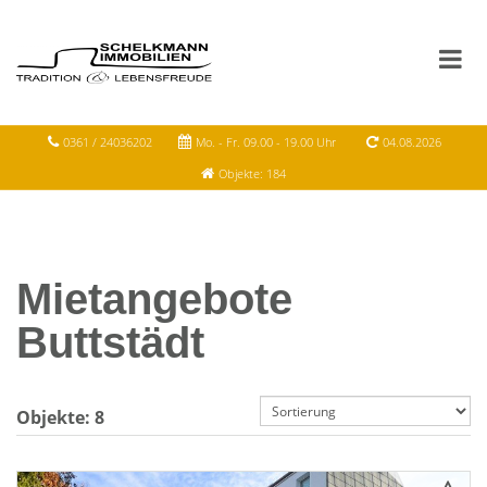
0361 / 24036202
Mo. - Fr. 09.00 - 19.00 Uhr
04.08.2026
Objekte: 184
Mietangebote
Buttstädt
Objekte:
8