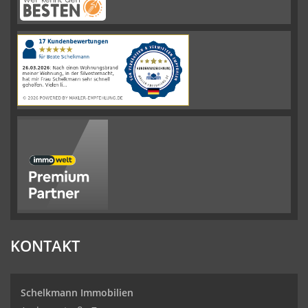
Schelkmann
Immobilien
hat
4.61
von
5
Sternen
|
110
Schelkmann
Immobilien
Bewertungen
auf
werkenntdenBESTEN.de
KONTAKT
Schelkmann Immobilien