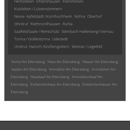
Herbsleben
Ichtershausen
Kleinmölsen
Kutzleben / Lützensömmern
Nesse- Apfelstädt / Kornhochheim
Nohra
Oberhof
Ohrdruf
Riethnordhausen
Ruhla
Saalfeld/Saale / Remschütz
Steinbach-Hallenberg/ Viernau
Tonna / Gräfentonna
Udestedt
Unstrut- Hainich /Großengottern
Weimar / Legefeld
Immo Am Ettersberg
Haus Am Ettersberg
Häuser Am Ettersberg
kaufen Am Ettersberg
Immobilie Am Ettersberg
Immobilien Am
Ettersberg
Hauskauf Am Ettersberg
Immobilienkauf Am
Ettersberg
Einfamilienhaus Am Ettersberg
Einfamilienhäuser Am
Ettersberg