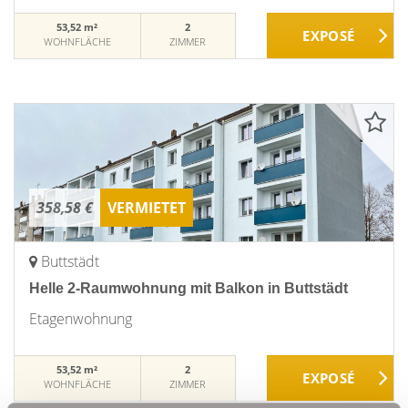
53,52 m²
2
WOHNFLÄCHE
ZIMMER
358,58 €
VERMIETET
Buttstädt
Helle 2-Raumwohnung mit Balkon in Buttstädt
Etagenwohnung
53,52 m²
2
WOHNFLÄCHE
ZIMMER