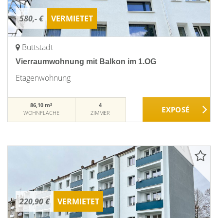
580,- €
VERMIETET
Buttstädt
Vierraumwohnung mit Balkon im 1.OG
Etagenwohnung
86,10 m²
4
WOHNFLÄCHE
ZIMMER
220,90 €
VERMIETET