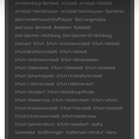
Am Ettersberg/ Berlstedt
Arnstadt
Arnstadt / Altstadt
Arnstadt / Marlishausen
Arnstadt/ Marlishausen
Bad Berka
Bad Frankenhausen/Kyffhäuser
Bad Langensalza
Bad Sulza
Berlstedt
Bretleben
Buttstädt
Drei Gleichen / Mühlberg
Drei Gleichen OT Mühlberg
Eisenach
Erfurt
Erfurt / Andreasvorstadt
Erfurt / Altstadt
Erfurt (Brühlervorstadt)
Erfurt / Altstadt
Erfurt / Andreasvorstadt
Erfurt / Bindersleben
Erfurt / Daberstedt
Erfurt / Dittelstedt
Erfurt / Gottstedt
Erfurt / Johannesplatz
Erfurt / Krämpfervorstadt
Erfurt / Löbervorstadt
Erfurt / Melchendorf
Erfurt / Molsdorf
Erfurt / Möbisburg-Rhoda
Erfurt / Niedernissa
Erfurt / Stotternheim
Erfurt / Urbich
Erfurt /Andreasvorstadt
Erfurt/ Frienstedt
Erfurt/ Gottstedt
Erfurt/ Johannesvorstadt
Erfurt/ Niedernissa
Erfurt/ Salomonsborn
Erfurt/ Vieselbach
Gotha
Grammetal
Großheringen
Gräfenhain/ Ohrdruf
Haina