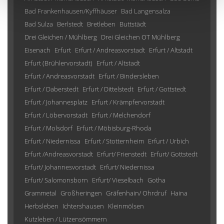
Bad Frankenhausen/Kyffhäuser
Bad Langensalza
Bad Sulza
Berlstedt
Bretleben
Buttstädt
Drei Gleichen / Mühlberg
Drei Gleichen OT Mühlberg
Eisenach
Erfurt
Erfurt / Andreasvorstadt
Erfurt / Altstadt
Erfurt (Brühlervorstadt)
Erfurt / Altstadt
Erfurt / Andreasvorstadt
Erfurt / Bindersleben
Erfurt / Daberstedt
Erfurt / Dittelstedt
Erfurt / Gottstedt
Erfurt / Johannesplatz
Erfurt / Krämpfervorstadt
Erfurt / Löbervorstadt
Erfurt / Melchendorf
Erfurt / Molsdorf
Erfurt / Möbisburg-Rhoda
Erfurt / Niedernissa
Erfurt / Stotternheim
Erfurt / Urbich
Erfurt /Andreasvorstadt
Erfurt/ Frienstedt
Erfurt/ Gottstedt
Erfurt/ Johannesvorstadt
Erfurt/ Niedernissa
Erfurt/ Salomonsborn
Erfurt/ Vieselbach
Gotha
Grammetal
Großheringen
Gräfenhain/ Ohrdruf
Haina
Herbsleben
Ichtershausen
Kleinmölsen
Kutzleben / Lützensömmern