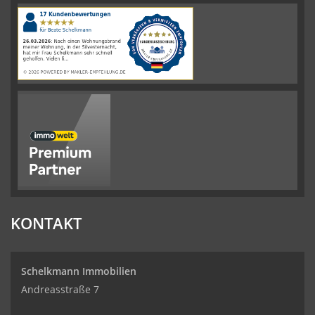
4.61
von
5
Sternen
|
110
Schelkmann
Immobilien
Bewertungen
auf
werkenntdenBESTEN.de
KONTAKT
Schelkmann Immobilien
Andreasstraße 7