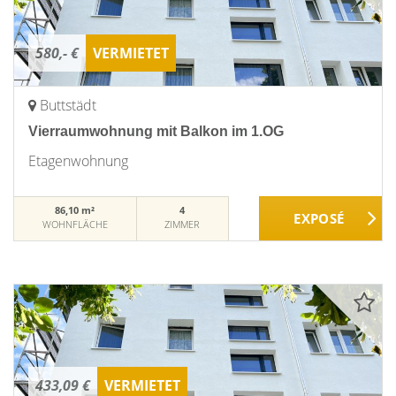
580,- €
VERMIETET
Buttstädt
Vierraumwohnung mit Balkon im 1.OG
Etagenwohnung
86,10 m²
4
WOHNFLÄCHE
ZIMMER
433,09 €
VERMIETET