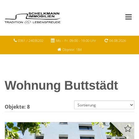
0361 / 24036202
Mo. - Fr. 09.00 - 19.00 Uhr
04.08.2026
Objekte: 184
Wohnung Buttstädt
Objekte:
8