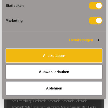
Statistiken
220,90 €
VERMIETET
Marketing
Buttstädt
Einraumwohnung mit Balkon im EG im Buttstädter
Zentrum
Details zeigen
Erdgeschosswohnung
32,97 m²
1
Alle zulassen
WOHNFLÄCHE
ZIMMER
Auswahl erlauben
Ablehnen
Am Ettersberg
Am Ettersberg / Berlstedt
Am Ettersberg/ Berlstedt
Arnstadt
Arnstadt / Altstadt
Arnstadt / Marlishausen
Arnstadt/ Marlishausen
Bad Berka