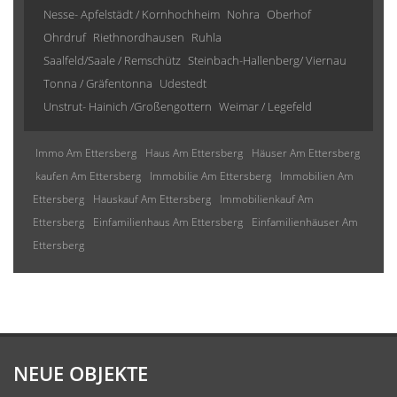
Nesse- Apfelstädt / Kornhochheim
Nohra
Oberhof
Ohrdruf
Riethnordhausen
Ruhla
Saalfeld/Saale / Remschütz
Steinbach-Hallenberg/ Viernau
Tonna / Gräfentonna
Udestedt
Unstrut- Hainich /Großengottern
Weimar / Legefeld
Immo Am Ettersberg
Haus Am Ettersberg
Häuser Am Ettersberg
kaufen Am Ettersberg
Immobilie Am Ettersberg
Immobilien Am
Ettersberg
Hauskauf Am Ettersberg
Immobilienkauf Am
Ettersberg
Einfamilienhaus Am Ettersberg
Einfamilienhäuser Am
Ettersberg
NEUE OBJEKTE