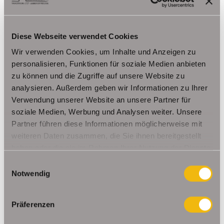
Diese Webseite verwendet Cookies
220,90 €
VERMIETET
Wir verwenden Cookies, um Inhalte und Anzeigen zu
personalisieren, Funktionen für soziale Medien anbieten
zu können und die Zugriffe auf unsere Website zu
Buttstädt
analysieren. Außerdem geben wir Informationen zu Ihrer
Einraumwohnung mit Balkon in Zentrumsnähe
Verwendung unserer Website an unsere Partner für
soziale Medien, Werbung und Analysen weiter. Unsere
Erdgeschosswohnung
Partner führen diese Informationen möglicherweise mit
weiteren Daten zusammen, die Sie ihnen bereitgestellt
32,97 m²
1
haben oder die sie im Rahmen Ihrer Nutzung der Dienste
WOHNFLÄCHE
ZIMMER
gesammelt haben.
Einwilligungsauswahl
Notwendig
Präferenzen