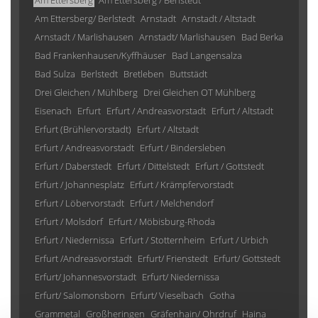
Am Ettersberg
Am Ettersberg / Berlstedt
Am Ettersberg/ Berlstedt
Arnstadt
Arnstadt / Altstadt
Arnstadt / Marlishausen
Arnstadt/ Marlishausen
Bad Berka
Bad Frankenhausen/Kyffhäuser
Bad Langensalza
Bad Sulza
Berlstedt
Bretleben
Buttstädt
Drei Gleichen / Mühlberg
Drei Gleichen OT Mühlberg
Eisenach
Erfurt
Erfurt / Andreasvorstadt
Erfurt / Altstadt
Erfurt (Brühlervorstadt)
Erfurt / Altstadt
Erfurt / Andreasvorstadt
Erfurt / Bindersleben
Erfurt / Daberstedt
Erfurt / Dittelstedt
Erfurt / Gottstedt
Erfurt / Johannesplatz
Erfurt / Krämpfervorstadt
Erfurt / Löbervorstadt
Erfurt / Melchendorf
Erfurt / Molsdorf
Erfurt / Möbisburg-Rhoda
Erfurt / Niedernissa
Erfurt / Stotternheim
Erfurt / Urbich
Erfurt /Andreasvorstadt
Erfurt/ Frienstedt
Erfurt/ Gottstedt
Erfurt/ Johannesvorstadt
Erfurt/ Niedernissa
Erfurt/ Salomonsborn
Erfurt/ Vieselbach
Gotha
Grammetal
Großheringen
Gräfenhain/ Ohrdruf
Haina