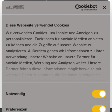
Herbsleben
Ichtershausen
Kleinmölsen
Kutzleben / Lützensömmern
Nesse- Apfelstädt / Kornhochheim
Nohra
Oberhof
Ohrdruf
Riethnordhausen
Ruhla
Diese Webseite verwendet Cookies
Saalfeld/Saale / Remschütz
Steinbach-Hallenberg/ Viernau
Wir verwenden Cookies, um Inhalte und Anzeigen zu
Tonna / Gräfentonna
Udestedt
personalisieren, Funktionen für soziale Medien anbieten
Unstrut- Hainich /Großengottern
Weimar / Legefeld
zu können und die Zugriffe auf unsere Website zu
analysieren. Außerdem geben wir Informationen zu Ihrer
Verwendung unserer Website an unsere Partner für
Immo Am Ettersberg
Haus Am Ettersberg
Häuser Am Ettersberg
soziale Medien, Werbung und Analysen weiter. Unsere
kaufen Am Ettersberg
Immobilie Am Ettersberg
Immobilien Am
Partner führen diese Informationen möglicherweise mit
Ettersberg
Hauskauf Am Ettersberg
Immobilienkauf Am
weiteren Daten zusammen, die Sie ihnen bereitgestellt
Ettersberg
Einfamilienhaus Am Ettersberg
Einfamilienhäuser Am
haben oder die sie im Rahmen Ihrer Nutzung der Dienste
Ettersberg
gesammelt haben.
Einwilligungsauswahl
Notwendig
Präferenzen