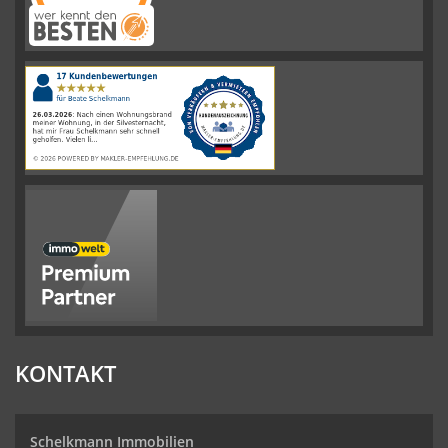
Schelkmann
Immobilien
hat
4.61
von
5
Sternen
|
110
Schelkmann
Immobilien
Bewertungen
auf
werkenntdenBESTEN.de
KONTAKT
Schelkmann Immobilien