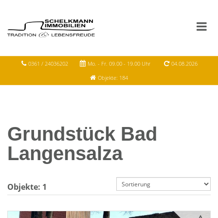
0361 / 24036202
Mo. - Fr. 09.00 - 19.00 Uhr
04.08.2026
Objekte: 184
Grundstück Bad
Langensalza
Objekte:
1