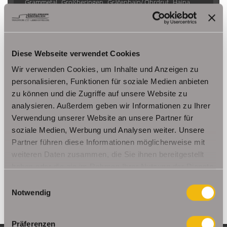
Grammetal
Großheringen
Gräfenhain/ Ohrdruf
Haina
Herbsleben
Ichtershausen
Kleinmölsen
Kutzleben / Lützensömmern
Nesse- Apfelstädt / Kornhochheim
Nohra
Oberhof
Diese Webseite verwendet Cookies
Ohrdruf
Riethnordhausen
Ruhla
Saalfeld/Saale / Remschütz
Steinbach-Hallenberg/ Viernau
Wir verwenden Cookies, um Inhalte und Anzeigen zu
Tonna / Gräfentonna
Udestedt
personalisieren, Funktionen für soziale Medien anbieten
zu können und die Zugriffe auf unsere Website zu
Unstrut- Hainich /Großengottern
Weimar / Legefeld
analysieren. Außerdem geben wir Informationen zu Ihrer
Verwendung unserer Website an unsere Partner für
Immo Am Ettersberg
Haus Am Ettersberg
Häuser Am Ettersberg
soziale Medien, Werbung und Analysen weiter. Unsere
kaufen Am Ettersberg
Immobilie Am Ettersberg
Immobilien Am
Partner führen diese Informationen möglicherweise mit
Ettersberg
Hauskauf Am Ettersberg
Immobilienkauf Am
weiteren Daten zusammen, die Sie ihnen bereitgestellt
Ettersberg
Einfamilienhaus Am Ettersberg
Einfamilienhäuser Am
haben oder die sie im Rahmen Ihrer Nutzung der Dienste
Ettersberg
gesammelt haben.
Einwilligungsauswahl
Notwendig
Präferenzen