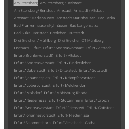
Am Ettersberg
Am Ettersberg / Berlstedt
Am Ettersberg/ Berlstedt
Arnstadt
Arnstadt / Altstadt
Arnstadt / Marlishausen
Arnstadt/ Marlishausen
Bad Berka
Bad Frankenhausen/Kyffhäuser
Bad Langensalza
Bad Sulza
Berlstedt
Bretleben
Buttstädt
Drei Gleichen / Mühlberg
Drei Gleichen OT Mühlberg
Eisenach
Erfurt
Erfurt / Andreasvorstadt
Erfurt / Altstadt
Erfurt (Brühlervorstadt)
Erfurt / Altstadt
Erfurt / Andreasvorstadt
Erfurt / Bindersleben
Erfurt / Daberstedt
Erfurt / Dittelstedt
Erfurt / Gottstedt
Erfurt / Johannesplatz
Erfurt / Krämpfervorstadt
Erfurt / Löbervorstadt
Erfurt / Melchendorf
Erfurt / Molsdorf
Erfurt / Möbisburg-Rhoda
Erfurt / Niedernissa
Erfurt / Stotternheim
Erfurt / Urbich
Erfurt /Andreasvorstadt
Erfurt/ Frienstedt
Erfurt/ Gottstedt
Erfurt/ Johannesvorstadt
Erfurt/ Niedernissa
Erfurt/ Salomonsborn
Erfurt/ Vieselbach
Gotha