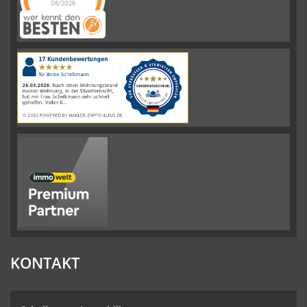
08/2026
Schelkmann
Immobilien
hat
4.61
von
5
Sternen
|
110
Schelkmann
Immobilien
Bewertungen
auf
werkenntdenBESTEN.de
KONTAKT