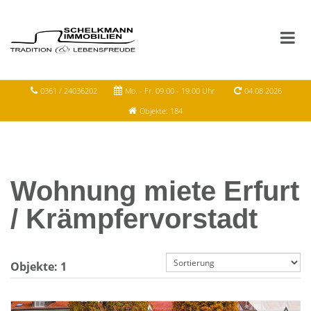
0361 / 24036202
Mo. - Fr. 09.00 - 19.00 Uhr
04.08.2026
Objekte: 184
Wohnung miete Erfurt
/ Krämpfervorstadt
Objekte:
1