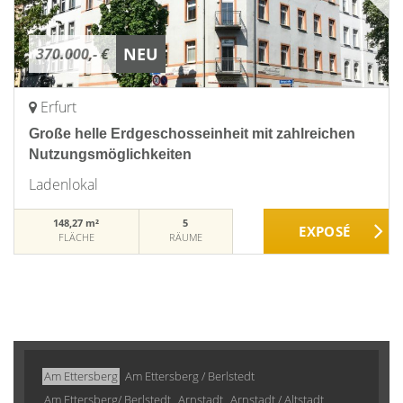
NEU
370.000,- €
Erfurt
Große helle Erdgeschosseinheit mit zahlreichen
Nutzungsmöglichkeiten
Ladenlokal
148,27 m²
5
FLÄCHE
RÄUME
Am Ettersberg
Am Ettersberg / Berlstedt
Am Ettersberg/ Berlstedt
Arnstadt
Arnstadt / Altstadt