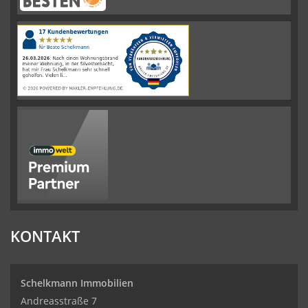
Schelkmann
Immobilien
hat
4.61
von
5
Sternen
|
110
Schelkmann
Immobilien
Bewertungen
auf
werkenntdenBESTEN.de
KONTAKT
Schelkmann Immobilien
Andreasstraße 7