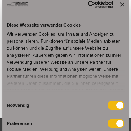
Kutzleben / Lützensömmern
Nesse- Apfelstädt / Kornhochheim
Nohra
Oberhof
Ohrdruf
Riethnordhausen
Ruhla
Diese Webseite verwendet Cookies
Saalfeld/Saale / Remschütz
Steinbach-Hallenberg/ Viernau
Wir verwenden Cookies, um Inhalte und Anzeigen zu
Tonna / Gräfentonna
Udestedt
personalisieren, Funktionen für soziale Medien anbieten
Unstrut- Hainich /Großengottern
Weimar / Legefeld
zu können und die Zugriffe auf unsere Website zu
analysieren. Außerdem geben wir Informationen zu Ihrer
Immo Am Ettersberg
Haus Am Ettersberg
Häuser Am Ettersberg
Verwendung unserer Website an unsere Partner für
kaufen Am Ettersberg
Immobilie Am Ettersberg
Immobilien Am
soziale Medien, Werbung und Analysen weiter. Unsere
Ettersberg
Hauskauf Am Ettersberg
Immobilienkauf Am
Partner führen diese Informationen möglicherweise mit
Ettersberg
Einfamilienhaus Am Ettersberg
Einfamilienhäuser Am
weiteren Daten zusammen, die Sie ihnen bereitgestellt
Ettersberg
haben oder die sie im Rahmen Ihrer Nutzung der Dienste
gesammelt haben.
Einwilligungsauswahl
Notwendig
Präferenzen
NEUE OBJEKTE