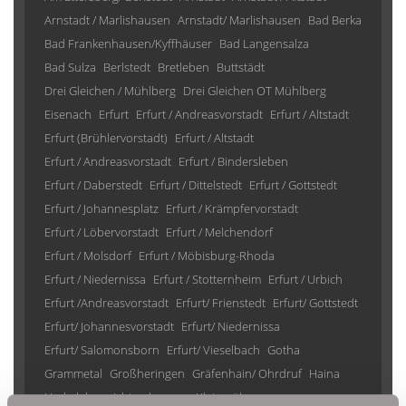
Arnstadt / Marlishausen
Arnstadt/ Marlishausen
Bad Berka
Bad Frankenhausen/Kyffhäuser
Bad Langensalza
Bad Sulza
Berlstedt
Bretleben
Buttstädt
Drei Gleichen / Mühlberg
Drei Gleichen OT Mühlberg
Eisenach
Erfurt
Erfurt / Andreasvorstadt
Erfurt / Altstadt
Erfurt (Brühlervorstadt)
Erfurt / Altstadt
Erfurt / Andreasvorstadt
Erfurt / Bindersleben
Erfurt / Daberstedt
Erfurt / Dittelstedt
Erfurt / Gottstedt
Erfurt / Johannesplatz
Erfurt / Krämpfervorstadt
Erfurt / Löbervorstadt
Erfurt / Melchendorf
Erfurt / Molsdorf
Erfurt / Möbisburg-Rhoda
Erfurt / Niedernissa
Erfurt / Stotternheim
Erfurt / Urbich
Erfurt /Andreasvorstadt
Erfurt/ Frienstedt
Erfurt/ Gottstedt
Erfurt/ Johannesvorstadt
Erfurt/ Niedernissa
Erfurt/ Salomonsborn
Erfurt/ Vieselbach
Gotha
Grammetal
Großheringen
Gräfenhain/ Ohrdruf
Haina
Herbsleben
Ichtershausen
Kleinmölsen