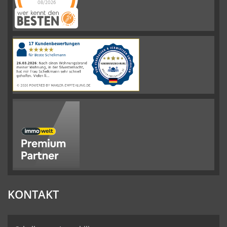
08/2026
Schelkmann
Immobilien
hat
4.61
von
5
Sternen
|
110
Schelkmann
Immobilien
Bewertungen
auf
werkenntdenBESTEN.de
KONTAKT