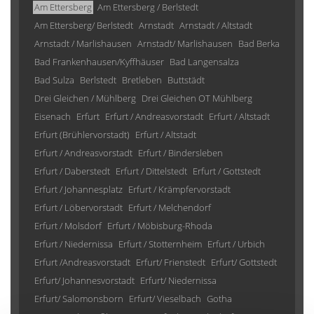
Am Ettersberg
Am Ettersberg / Berlstedt
Am Ettersberg/ Berlstedt
Arnstadt
Arnstadt / Altstadt
Arnstadt / Marlishausen
Arnstadt/ Marlishausen
Bad Berka
Bad Frankenhausen/Kyffhäuser
Bad Langensalza
Bad Sulza
Berlstedt
Bretleben
Buttstädt
Drei Gleichen / Mühlberg
Drei Gleichen OT Mühlberg
Eisenach
Erfurt
Erfurt / Andreasvorstadt
Erfurt / Altstadt
Erfurt (Brühlervorstadt)
Erfurt / Altstadt
Erfurt / Andreasvorstadt
Erfurt / Bindersleben
Erfurt / Daberstedt
Erfurt / Dittelstedt
Erfurt / Gottstedt
Erfurt / Johannesplatz
Erfurt / Krämpfervorstadt
Erfurt / Löbervorstadt
Erfurt / Melchendorf
Erfurt / Molsdorf
Erfurt / Möbisburg-Rhoda
Erfurt / Niedernissa
Erfurt / Stotternheim
Erfurt / Urbich
Erfurt /Andreasvorstadt
Erfurt/ Frienstedt
Erfurt/ Gottstedt
Erfurt/ Johannesvorstadt
Erfurt/ Niedernissa
Erfurt/ Salomonsborn
Erfurt/ Vieselbach
Gotha