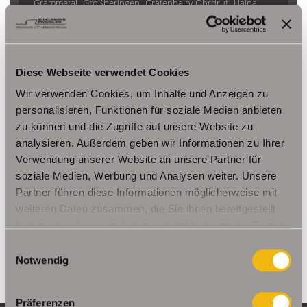
Grammetal
Großheringen
Gräfenhain/ Ohrdruf
Haina
Herbsleben
Ichtershausen
Kleinmölsen
Kutzleben / Lützensömmern
Nesse- Apfelstädt / Kornhochheim
Nohra
Oberhof
Diese Webseite verwendet Cookies
Ohrdruf
Riethnordhausen
Ruhla
Saalfeld/Saale / Remschütz
Steinbach-Hallenberg/ Viernau
Wir verwenden Cookies, um Inhalte und Anzeigen zu
Tonna / Gräfentonna
Udestedt
personalisieren, Funktionen für soziale Medien anbieten
zu können und die Zugriffe auf unsere Website zu
Unstrut- Hainich /Großengottern
Weimar / Legefeld
analysieren. Außerdem geben wir Informationen zu Ihrer
Verwendung unserer Website an unsere Partner für
Immo Am Ettersberg
Haus Am Ettersberg
Häuser Am Ettersberg
soziale Medien, Werbung und Analysen weiter. Unsere
kaufen Am Ettersberg
Immobilie Am Ettersberg
Immobilien Am
Partner führen diese Informationen möglicherweise mit
Ettersberg
Hauskauf Am Ettersberg
Immobilienkauf Am
weiteren Daten zusammen, die Sie ihnen bereitgestellt
Ettersberg
Einfamilienhaus Am Ettersberg
Einfamilienhäuser Am
haben oder die sie im Rahmen Ihrer Nutzung der Dienste
Ettersberg
gesammelt haben.
Einwilligungsauswahl
Notwendig
Präferenzen