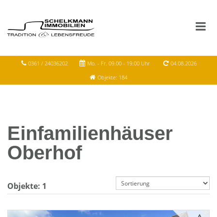
0361 / 24036202
Mo. - Fr. 09.00 - 19.00 Uhr
04.08.2026
Objekte: 184
Einfamilienhäuser
Oberhof
Objekte:
1