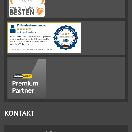
08/2026
Schelkmann
Immobilien
hat
4.61
von
5
Sternen
|
110
Schelkmann
Immobilien
Bewertungen
auf
werkenntdenBESTEN.de
KONTAKT