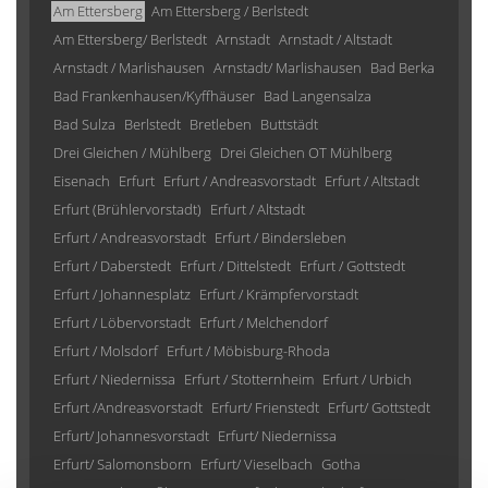
Am Ettersberg
Am Ettersberg / Berlstedt
Am Ettersberg/ Berlstedt
Arnstadt
Arnstadt / Altstadt
Arnstadt / Marlishausen
Arnstadt/ Marlishausen
Bad Berka
Bad Frankenhausen/Kyffhäuser
Bad Langensalza
Bad Sulza
Berlstedt
Bretleben
Buttstädt
Drei Gleichen / Mühlberg
Drei Gleichen OT Mühlberg
Eisenach
Erfurt
Erfurt / Andreasvorstadt
Erfurt / Altstadt
Erfurt (Brühlervorstadt)
Erfurt / Altstadt
Erfurt / Andreasvorstadt
Erfurt / Bindersleben
Erfurt / Daberstedt
Erfurt / Dittelstedt
Erfurt / Gottstedt
Erfurt / Johannesplatz
Erfurt / Krämpfervorstadt
Erfurt / Löbervorstadt
Erfurt / Melchendorf
Erfurt / Molsdorf
Erfurt / Möbisburg-Rhoda
Erfurt / Niedernissa
Erfurt / Stotternheim
Erfurt / Urbich
Erfurt /Andreasvorstadt
Erfurt/ Frienstedt
Erfurt/ Gottstedt
Erfurt/ Johannesvorstadt
Erfurt/ Niedernissa
Erfurt/ Salomonsborn
Erfurt/ Vieselbach
Gotha