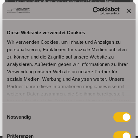
Grammetal
Großheringen
Gräfenhain/ Ohrdruf
Haina
Herbsleben
Ichtershausen
Kleinmölsen
Kutzleben / Lützensömmern
Nesse- Apfelstädt / Kornhochheim
Nohra
Oberhof
Diese Webseite verwendet Cookies
Ohrdruf
Riethnordhausen
Ruhla
Saalfeld/Saale / Remschütz
Steinbach-Hallenberg/ Viernau
Wir verwenden Cookies, um Inhalte und Anzeigen zu
Tonna / Gräfentonna
Udestedt
personalisieren, Funktionen für soziale Medien anbieten
zu können und die Zugriffe auf unsere Website zu
Unstrut- Hainich /Großengottern
Weimar / Legefeld
analysieren. Außerdem geben wir Informationen zu Ihrer
Verwendung unserer Website an unsere Partner für
Immo Am Ettersberg
Haus Am Ettersberg
Häuser Am Ettersberg
soziale Medien, Werbung und Analysen weiter. Unsere
kaufen Am Ettersberg
Immobilie Am Ettersberg
Immobilien Am
Partner führen diese Informationen möglicherweise mit
Ettersberg
Hauskauf Am Ettersberg
Immobilienkauf Am
weiteren Daten zusammen, die Sie ihnen bereitgestellt
Ettersberg
Einfamilienhaus Am Ettersberg
Einfamilienhäuser Am
haben oder die sie im Rahmen Ihrer Nutzung der Dienste
Ettersberg
gesammelt haben.
Einwilligungsauswahl
Notwendig
Präferenzen