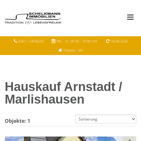
0361 / 24036202
Mo. - Fr. 09.00 - 19.00 Uhr
04.08.2026
Objekte: 184
Hauskauf Arnstadt /
Marlishausen
Objekte:
1