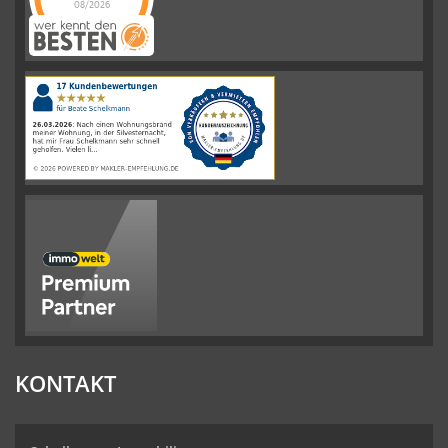
08/2026
Schelkmann
Immobilien
hat
4.61
von
5
Sternen
|
110
Schelkmann
Immobilien
Bewertungen
auf
werkenntdenBESTEN.de
KONTAKT