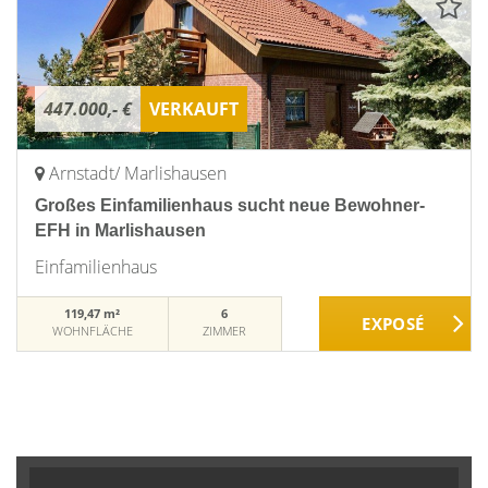
447.000,- €
VERKAUFT
Arnstadt/ Marlishausen
Großes Einfamilienhaus sucht neue Bewohner-
EFH in Marlishausen
Einfamilienhaus
119,47 m²
6
WOHNFLÄCHE
ZIMMER