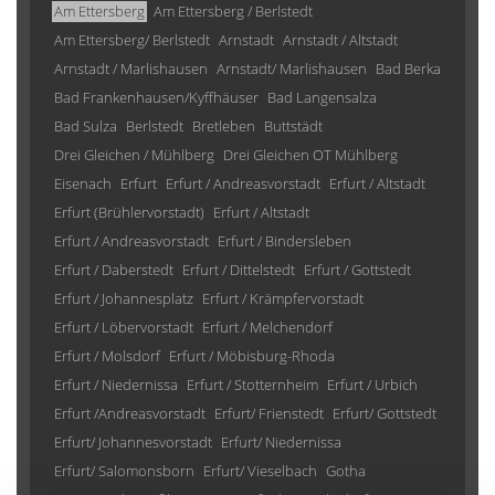
Am Ettersberg
Am Ettersberg / Berlstedt
Am Ettersberg/ Berlstedt
Arnstadt
Arnstadt / Altstadt
Arnstadt / Marlishausen
Arnstadt/ Marlishausen
Bad Berka
Bad Frankenhausen/Kyffhäuser
Bad Langensalza
Bad Sulza
Berlstedt
Bretleben
Buttstädt
Drei Gleichen / Mühlberg
Drei Gleichen OT Mühlberg
Eisenach
Erfurt
Erfurt / Andreasvorstadt
Erfurt / Altstadt
Erfurt (Brühlervorstadt)
Erfurt / Altstadt
Erfurt / Andreasvorstadt
Erfurt / Bindersleben
Erfurt / Daberstedt
Erfurt / Dittelstedt
Erfurt / Gottstedt
Erfurt / Johannesplatz
Erfurt / Krämpfervorstadt
Erfurt / Löbervorstadt
Erfurt / Melchendorf
Erfurt / Molsdorf
Erfurt / Möbisburg-Rhoda
Erfurt / Niedernissa
Erfurt / Stotternheim
Erfurt / Urbich
Erfurt /Andreasvorstadt
Erfurt/ Frienstedt
Erfurt/ Gottstedt
Erfurt/ Johannesvorstadt
Erfurt/ Niedernissa
Erfurt/ Salomonsborn
Erfurt/ Vieselbach
Gotha