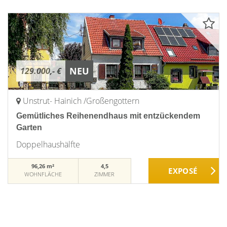
NEU
129.000,- €
Unstrut- Hainich /Großengottern
Gemütliches Reihenendhaus mit entzückendem
Garten
Doppelhaushälfte
96,26 m²
4,5
WOHNFLÄCHE
ZIMMER