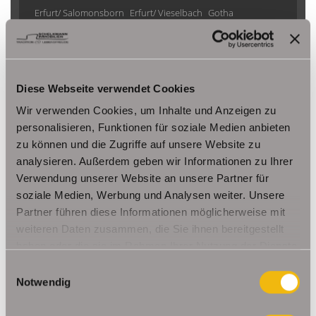
Erfurt/ Salomonsborn
Erfurt/ Vieselbach
Gotha
Grammetal
Großheringen
Gräfenhain/ Ohrdruf
Haina
Herbsleben
Ichtershausen
Kleinmölsen
Kutzleben / Lützensömmern
Nesse- Apfelstädt / Kornhochheim
Nohra
Oberhof
Diese Webseite verwendet Cookies
Ohrdruf
Riethnordhausen
Ruhla
Wir verwenden Cookies, um Inhalte und Anzeigen zu
Saalfeld/Saale / Remschütz
Steinbach-Hallenberg/ Viernau
personalisieren, Funktionen für soziale Medien anbieten
Tonna / Gräfentonna
Udestedt
zu können und die Zugriffe auf unsere Website zu
Unstrut- Hainich /Großengottern
Weimar / Legefeld
analysieren. Außerdem geben wir Informationen zu Ihrer
Verwendung unserer Website an unsere Partner für
soziale Medien, Werbung und Analysen weiter. Unsere
Immo Am Ettersberg
Haus Am Ettersberg
Häuser Am Ettersberg
Partner führen diese Informationen möglicherweise mit
kaufen Am Ettersberg
Immobilie Am Ettersberg
Immobilien Am
weiteren Daten zusammen, die Sie ihnen bereitgestellt
Ettersberg
Hauskauf Am Ettersberg
Immobilienkauf Am
haben oder die sie im Rahmen Ihrer Nutzung der Dienste
Ettersberg
Einfamilienhaus Am Ettersberg
Einfamilienhäuser Am
gesammelt haben.
Einwilligungsauswahl
Ettersberg
Notwendig