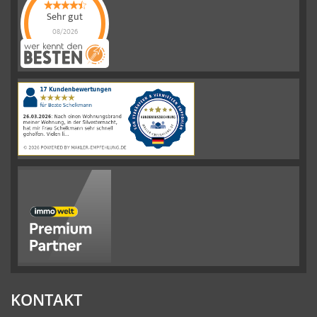
Sehr gut
08/2026
Schelkmann
Immobilien
hat
4.61
von
5
Sternen
|
110
Schelkmann
Immobilien
Bewertungen
auf
werkenntdenBESTEN.de
KONTAKT