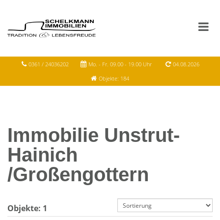
0361 / 24036202
Mo. - Fr. 09.00 - 19.00 Uhr
04.08.2026
Objekte: 184
Immobilie Unstrut-
Hainich
/Großengottern
Objekte:
1