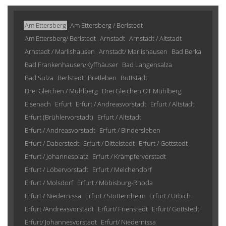
Am Ettersberg
Am Ettersberg / Berlstedt
Am Ettersberg/ Berlstedt
Arnstadt
Arnstadt / Altstadt
Arnstadt / Marlishausen
Arnstadt/ Marlishausen
Bad Berka
Bad Frankenhausen/Kyffhäuser
Bad Langensalza
Bad Sulza
Berlstedt
Bretleben
Buttstädt
Drei Gleichen / Mühlberg
Drei Gleichen OT Mühlberg
Eisenach
Erfurt
Erfurt / Andreasvorstadt
Erfurt / Altstadt
Erfurt (Brühlervorstadt)
Erfurt / Altstadt
Erfurt / Andreasvorstadt
Erfurt / Bindersleben
Erfurt / Daberstedt
Erfurt / Dittelstedt
Erfurt / Gottstedt
Erfurt / Johannesplatz
Erfurt / Krämpfervorstadt
Erfurt / Löbervorstadt
Erfurt / Melchendorf
Erfurt / Molsdorf
Erfurt / Möbisburg-Rhoda
Erfurt / Niedernissa
Erfurt / Stotternheim
Erfurt / Urbich
Erfurt /Andreasvorstadt
Erfurt/ Frienstedt
Erfurt/ Gottstedt
Erfurt/ Johannesvorstadt
Erfurt/ Niedernissa