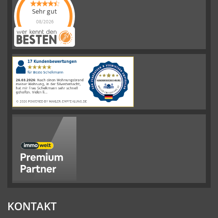
Sehr gut
08/2026
Schelkmann
Immobilien
hat
4.61
von
5
Sternen
|
110
Schelkmann
Immobilien
Bewertungen
auf
werkenntdenBESTEN.de
KONTAKT