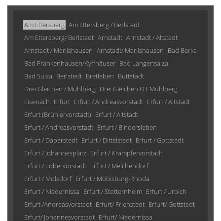
Am Ettersberg
Am Ettersberg / Berlstedt
Am Ettersberg/ Berlstedt
Arnstadt
Arnstadt / Altstadt
Arnstadt / Marlishausen
Arnstadt/ Marlishausen
Bad Berka
Bad Frankenhausen/Kyffhäuser
Bad Langensalza
Bad Sulza
Berlstedt
Bretleben
Buttstädt
Drei Gleichen / Mühlberg
Drei Gleichen OT Mühlberg
Eisenach
Erfurt
Erfurt / Andreasvorstadt
Erfurt / Altstadt
Erfurt (Brühlervorstadt)
Erfurt / Altstadt
Erfurt / Andreasvorstadt
Erfurt / Bindersleben
Erfurt / Daberstedt
Erfurt / Dittelstedt
Erfurt / Gottstedt
Erfurt / Johannesplatz
Erfurt / Krämpfervorstadt
Erfurt / Löbervorstadt
Erfurt / Melchendorf
Erfurt / Molsdorf
Erfurt / Möbisburg-Rhoda
Erfurt / Niedernissa
Erfurt / Stotternheim
Erfurt / Urbich
Erfurt /Andreasvorstadt
Erfurt/ Frienstedt
Erfurt/ Gottstedt
Erfurt/ Johannesvorstadt
Erfurt/ Niedernissa