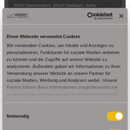
Erfurt/ Salomonsborn
Erfurt/ Vieselbach
Gotha
Grammetal
Großheringen
Gräfenhain/ Ohrdruf
Haina
Herbsleben
Ichtershausen
Kleinmölsen
Kutzleben / Lützensömmern
Nesse- Apfelstädt / Kornhochheim
Nohra
Oberhof
Diese Webseite verwendet Cookies
Ohrdruf
Riethnordhausen
Ruhla
Wir verwenden Cookies, um Inhalte und Anzeigen zu
Saalfeld/Saale / Remschütz
Steinbach-Hallenberg/ Viernau
personalisieren, Funktionen für soziale Medien anbieten
Tonna / Gräfentonna
Udestedt
zu können und die Zugriffe auf unsere Website zu
Unstrut- Hainich /Großengottern
Weimar / Legefeld
analysieren. Außerdem geben wir Informationen zu Ihrer
Verwendung unserer Website an unsere Partner für
soziale Medien, Werbung und Analysen weiter. Unsere
Immo Am Ettersberg
Haus Am Ettersberg
Häuser Am Ettersberg
Partner führen diese Informationen möglicherweise mit
kaufen Am Ettersberg
Immobilie Am Ettersberg
Immobilien Am
weiteren Daten zusammen, die Sie ihnen bereitgestellt
Ettersberg
Hauskauf Am Ettersberg
Immobilienkauf Am
haben oder die sie im Rahmen Ihrer Nutzung der Dienste
Ettersberg
Einfamilienhaus Am Ettersberg
Einfamilienhäuser Am
gesammelt haben.
Einwilligungsauswahl
Ettersberg
Notwendig