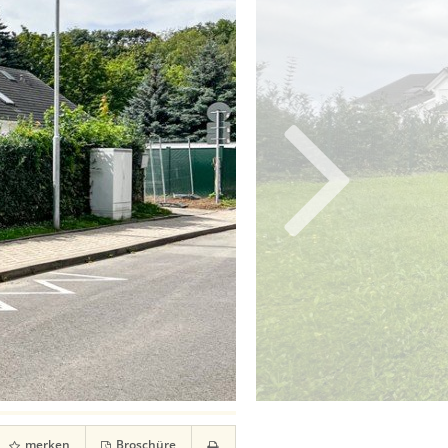
merken
Broschüre