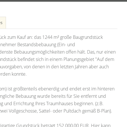
es
tück zum Kauf an: das 1244 m² große Baugrundstück
genehmer Bestandsbebauung (Ein- und
edenste Bebauungsmöglichkeiten offen hält. Das, nur einen
ndstück befindet sich in einem Planungsgebiet "Auf dem
vorgaben, von denen in den letzten Jahren aber auch
erden konnte.
m) ist größtenteils ebenerdig und endet erst im hinteren
üngliche Bebauung wurde bereits für Sie entfernt und
ng und Errichtung Ihres Traumhauses beginnen. (z.B.
wei Vollgeschosse, Sattel- oder Pultdach gemäß B-Plan).
zigartige Grundstück beträgt 152.000,00 EUR. Hier kann