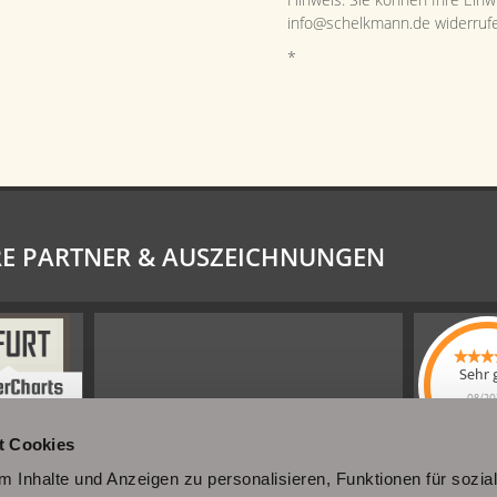
info@schelkmann.de widerruf
*
E PARTNER & AUSZEICHNUNGEN
Sehr 
08/20
Schel
t Cookies
Immobi
4.61
von
 Inhalte und Anzeigen zu personalisieren, Funktionen für sozia
|
110
Sc
Immobili