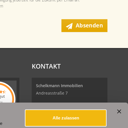
en
Absenden
KONTAKT
Schelkmann Immobilien
Andreasstraße 7
gut
26
99084 Erfurt
kmann
lien
hat
Alle zulassen
5
Sternen
Tel.: +49 (0) 361 / 240 362 02
le
helkmann
en
Bewertungen