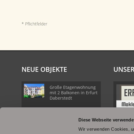
* Pflichtfelder
NEUE OBJEKTE
UNSER
Große Etagenwohnung
mit 2 Balkonen in Erfurt
Daberstedt
Schöne
Diese Webseite verwende
Erdgeschosswohnung
mit Balkon in Erfurt
Wir verwenden Cookies, um
Daberstedt