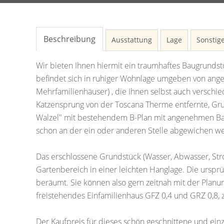
Beschreibung
Ausstattung
Lage
Sonstig
Wir bieten Ihnen hiermit ein traumhaftes Baugrunds
befindet sich in ruhiger Wohnlage umgeben von an
Mehrfamilienhäuser) , die Ihnen selbst auch verschi
Katzensprung von der Toscana Therme entfernte, Gru
Walzel" mit bestehendem B-Plan mit angenehmen Bau
schon an der ein oder anderen Stelle abgewichen w
Das erschlossene Grundstück (Wasser, Abwasser, Stro
Gartenbereich in einer leichten Hanglage. Die urspr
beräumt. Sie können also gern zeitnah mit der Planu
freistehendes Einfamilienhaus GFZ 0,4 und GRZ 0,8, z
Der Kaufpreis für dieses schön geschnittene und ein