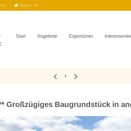
2026
Objekte: 184
Start
Angebote
Eigentümer
Interessente
1
** Großzügiges Baugrundstück in a