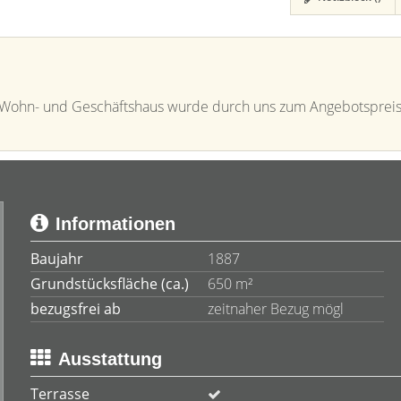
e Wohn- und Geschäftshaus wurde durch uns zum Angebotsprei
Informationen
Baujahr
1887
Grundstücksfläche (ca.)
650 m²
bezugsfrei ab
zeitnaher Bezug mögl
Ausstattung
Terrasse