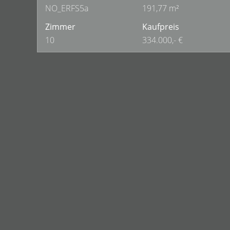
NO_ERFS5a
191,77 m²
Zimmer
Kaufpreis
10
334.000,- €