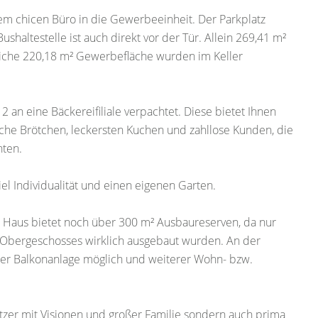
rem chicen Büro in die Gewerbeeinheit. Der Parkplatz
shaltestelle ist auch direkt vor der Tür. Allein 269,41 m²
liche 220,18 m² Gewerbefläche wurden im Keller
 an eine Bäckereifiliale verpachtet. Diese bietet Ihnen
ische Brötchen, leckersten Kuchen und zahllose Kunden, die
nten.
el Individualität und einen eigenen Garten.
s Haus bietet noch über 300 m² Ausbaureserven, da nur
s Obergeschosses wirklich ausgebaut wurden. An der
er Balkonanlage möglich und weiterer Wohn- bzw.
tzer mit Visionen und großer Familie sondern auch prima