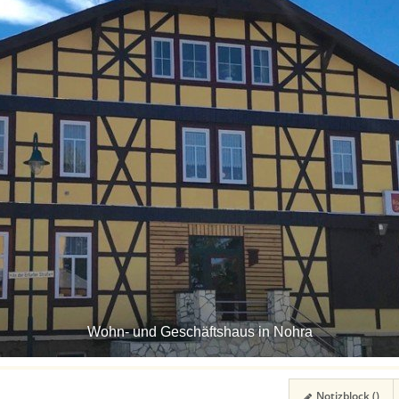
Wohn- und Geschäftshaus in Nohra
Notizblock (
)