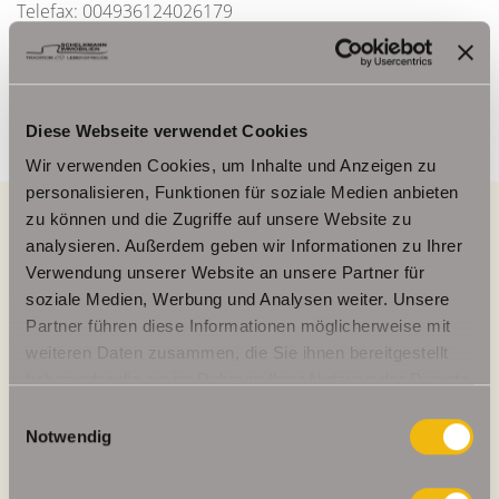
Telefax: 004936124026179
Mobil: 00491714769991
info@schelkmann.de
Diese Webseite verwendet Cookies
Wir verwenden Cookies, um Inhalte und Anzeigen zu
personalisieren, Funktionen für soziale Medien anbieten
zu können und die Zugriffe auf unsere Website zu
analysieren. Außerdem geben wir Informationen zu Ihrer
Energieausweis (Verbrauchsausweis)
Verwendung unserer Website an unsere Partner für
soziale Medien, Werbung und Analysen weiter. Unsere
Partner führen diese Informationen möglicherweise mit
weiteren Daten zusammen, die Sie ihnen bereitgestellt
haben oder die sie im Rahmen Ihrer Nutzung der Dienste
94,20 kWh / (m²*a)
gesammelt haben.
Einwilligungsauswahl
Energieverbrauchskennwert
Notwendig