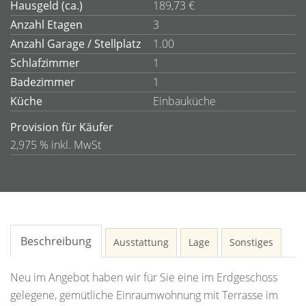
Hausgeld (ca.)
189,73 €
Anzahl Etagen
3
Anzahl Garage / Stellplatz
1.00
Schlafzimmer
1
Badezimmer
1
Küche
Einbauküche
Provision für Käufer
2,975 % inkl. MwSt
Beschreibung
Ausstattung
Lage
Sonstiges
Neu im Angebot haben wir für Sie eine im Erdgeschoss
gelegene, gemütliche Einraumwohnung mit Terrasse im