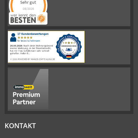
Sehr gut
08/2026
Schelkmann
Immobilien
hat
4.61
von
5
Sternen
|
110
Schelkmann
Immobilien
Bewertungen
auf
werkenntdenBESTEN.de
KONTAKT